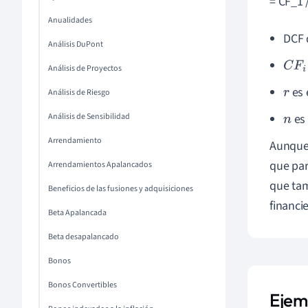
= CF_1 /
Anualidades
DCF 
Análisis DuPont
C
F
i
Análisis de Proyectos
es 
r
Análisis de Riesgo
Análisis de Sensibilidad
es 
n
Arrendamiento
Aunque 
que par
Arrendamientos Apalancados
que tam
Beneficios de las fusiones y adquisiciones
financie
Beta Apalancada
Beta desapalancado
Bonos
Bonos Convertibles
Ejem