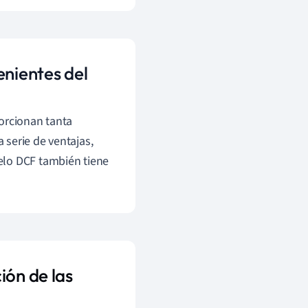
enientes del
orcionan tanta
serie de ventajas,
elo DCF también tiene
ión de las