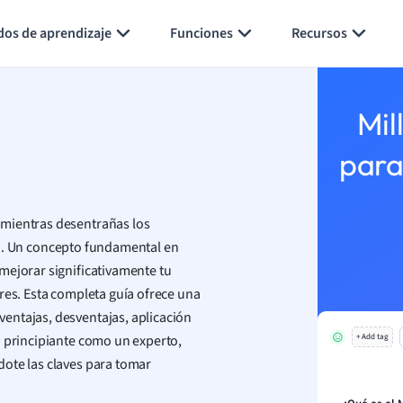
Generar tarjetas de aprendizaje
Resumir página
dos de aprendizaje
Funciones
Recursos
Mil
para
 mientras desentrañas los
. Un concepto fundamental en
mejorar significativamente tu
res. Esta completa guía ofrece una
entajas, desventajas, aplicación
n principiante como un experto,
+ Add tag
dote las claves para tomar