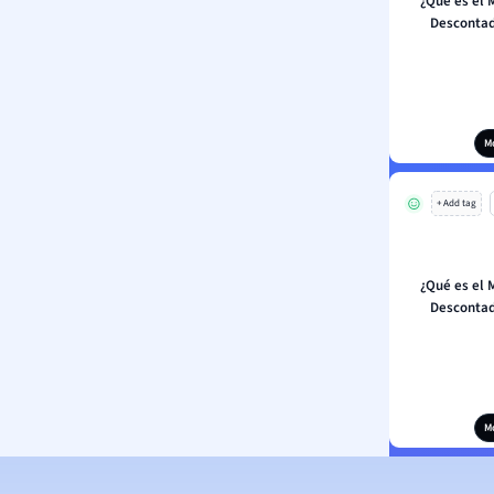
¿Qué es el 
Descontad
M
+ Add tag
¿Qué es el 
Descontad
M