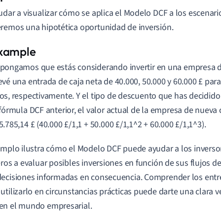
udar a visualizar cómo se aplica el Modelo DCF a los escenari
remos una hipotética oportunidad de inversión.
pongamos que estás considerando invertir en una empresa d
evé una entrada de caja neta de 40.000, 50.000 y 60.000 £ para
os, respectivamente. Y el tipo de descuento que has decidido
 fórmula DCF anterior, el valor actual de la empresa de nueva 
5.785,14 £ (40.000 £/1,1 + 50.000 £/1,1^2 + 60.000 £/1,1^3).
emplo ilustra cómo el Modelo DCF puede ayudar a los inversor
eros a evaluar posibles inversiones en función de sus flujos de
ecisiones informadas en consecuencia. Comprender los entr
utilizarlo en circunstancias prácticas puede darte una clara v
en el mundo empresarial.