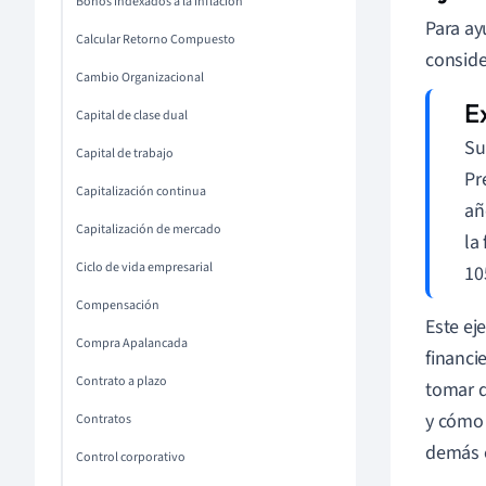
Bonos indexados a la inflación
Para ay
Calcular Retorno Compuesto
conside
Cambio Organizacional
Capital de clase dual
Su
Capital de trabajo
Pr
Capitalización continua
añ
Capitalización de mercado
la
Ciclo de vida empresarial
10
Compensación
Este ej
Compra Apalancada
financi
Contrato a plazo
tomar d
y cómo 
Contratos
demás 
Control corporativo