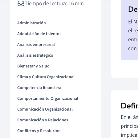
Tiempo de lectura: 16 min
El 
Administración
el r
Adquisición de talentos
entr
Análisis empresarial
con 
Análisis estratégico
Bienestar y Salud
Clima y Cultura Organizacional
Competencia financiera
Comportamiento Organizacional
Defi
Comunicación Organizacional
En el á
Comunicación y Relaciones
princip
Conflictos y Resolución
implica