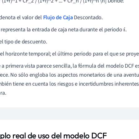
 (1+r)^1 + CF_2 / (1+r)^2 + ... + CF_n / (1+r)^n \n] Donde:
denota el valor del
Flujo de Caja
Descontado.
representa la entrada de caja neta durante el periodo
.
i
el tipo de descuento.
el horizonte temporal; el último periodo para el que se proyec
a primera vista parece sencilla, la fórmula del modelo DCF 
ece. No sólo engloba los aspectos monetarios de una aventu
bién tiene en cuenta los riesgos e incertidumbres inherentes
ra.
plo real de uso del modelo DCF