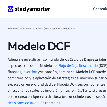
Conteni
Resumenes
Ciencias empresariales
Finanzas Corporativas
Modelo DCF
Modelo DCF
Adéntrate en el dinámico mundo de los Estudios Empresariales
aspectos críticos del Modelo del
Flujo de Caja Descontado
(DCF)
finanzas,
inversión
y valoración, dominar el Modelo DCF puede 
comprensión y la aplicación de estrategias de inversión superio
explicación en profundidad del Modelo DCF, sus componentes, v
en escenarios reales de inversión y mucho más. Tanto si eres u
este recurso enriquecerá sin duda tus conocimientos, desvelán
decisiones de inversión
rentables.