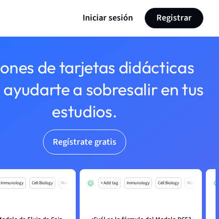
Iniciar sesión
Registrar
lones de tarjetas didácticas
 ayudarte a sobresalir en tus
estudios.
Regístrate gratis
Immunology
Cell Biology
Mo
+ Add tag
Immunology
Cell Biology
Mo