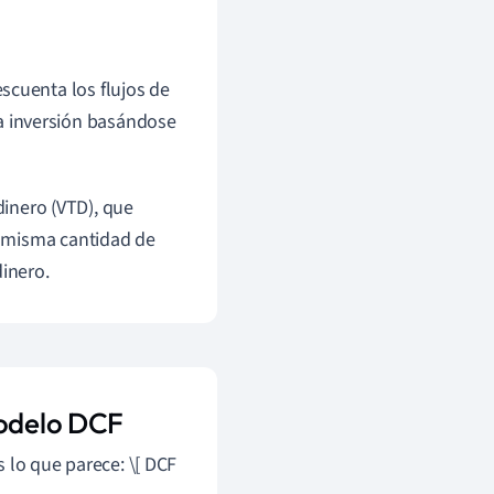
scuenta los flujos de
una inversión basándose
dinero (VTD), que
a misma cantidad de
dinero.
modelo DCF
 lo que parece: \[ DCF