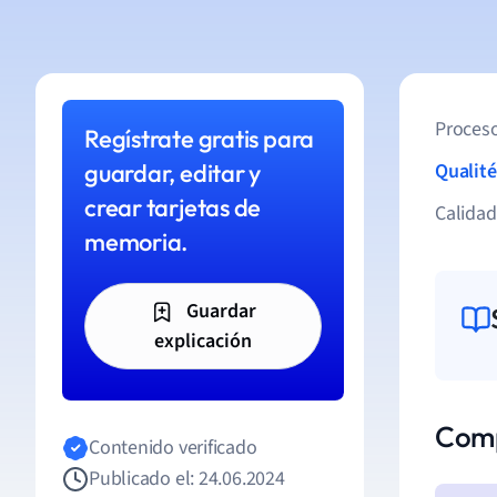
Proceso
Regístrate gratis para
guardar, editar y
Qualité
crear tarjetas de
Calida
memoria.
Guardar
explicación
Comp
Contenido verificado
Publicado el: 24.06.2024