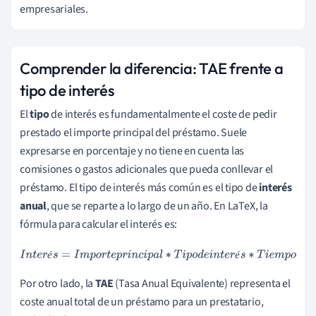
empresariales.
Comprender la diferencia: TAE frente a
tipo de interés
El
tipo
de interés es fundamentalmente el coste de pedir
prestado el importe principal del préstamo. Suele
expresarse en porcentaje y no tiene en cuenta las
comisiones o gastos adicionales que pueda conllevar el
préstamo. El tipo de interés más común es el tipo de
interés
anual
, que se reparte a lo largo de un año. En LaTeX, la
fórmula para calcular el interés es:
I
n
t
e
r
é
s
=
I
m
p
o
r
t
e
p
r
i
n
c
i
p
a
l
∗
T
i
p
o
d
e
i
n
t
e
r
é
s
∗
T
i
e
m
p
o
é
é
Por otro lado, la
TAE
(Tasa Anual Equivalente) representa el
coste anual total de un préstamo para un prestatario,