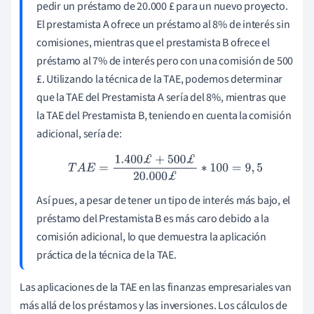
pedir un préstamo de 20.000 £ para un nuevo proyecto.
El prestamista A ofrece un préstamo al 8% de interés sin
comisiones, mientras que el prestamista B ofrece el
préstamo al 7% de interés pero con una comisión de 500
£. Utilizando la técnica de la TAE, podemos determinar
que la TAE del Prestamista A sería del 8%, mientras que
la TAE del Prestamista B, teniendo en cuenta la comisión
adicional, sería de:
T
A
E
=
1.400
£
+
500
£
20.000
£
∗
100
=
9
,
5
Así pues, a pesar de tener un tipo de interés más bajo, el
préstamo del Prestamista B es más caro debido a la
comisión adicional, lo que demuestra la aplicación
práctica de la técnica de la TAE.
Las aplicaciones de la TAE en las finanzas empresariales van
más allá de los préstamos y las inversiones. Los cálculos de