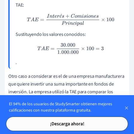
TAE:
é
T
A
E
=
I
n
t
e
r
é
s
+
C
o
m
i
s
i
o
n
e
s
P
r
i
n
c
i
p
a
l
×
100
Sustituyendo los valores conocidos:
T
A
E
=
30.000
1.000
.000
×
100
=
3
.
Otro caso a considerar es el de una empresa manufacturera
que quiere invertir una suma importante en fondos de
inversión. La empresa utilizó la TAE para comparar los
rendimientos potenciales de distintos fondos. Se
El 94% de los usuarios de StudySmarter obtienen mejores
decidieron por un fondo con una TAE del 8%, previendo una
calificaciones con nuestra plataforma gratuita.
rentabilidad anual de 80.000 £ sobre su inversión de 1
Tarjetas de estudio
Tarjetas de estudio
millón de £. Este astuto movimiento supuso una fuente
¡Descarga ahora!
constante de
ingresos
para la empresa y dice mucho del