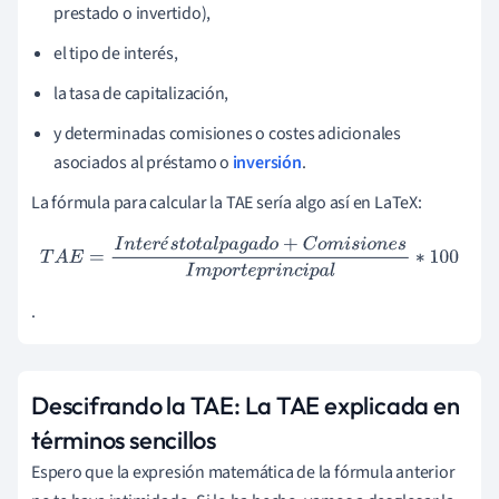
prestado o invertido),
el tipo de interés,
la tasa de capitalización,
y determinadas comisiones o costes adicionales
asociados al préstamo o
inversión
.
La fórmula para calcular la TAE sería algo así en LaTeX:
é
T
A
E
=
I
n
t
e
r
é
s
t
o
t
a
l
p
a
g
a
d
o
+
C
o
m
i
s
i
o
n
e
s
I
m
p
o
r
t
e
p
r
i
n
c
i
p
a
l
∗
100
.
Descifrando la TAE: La TAE explicada en
términos sencillos
Espero que la expresión matemática de la fórmula anterior