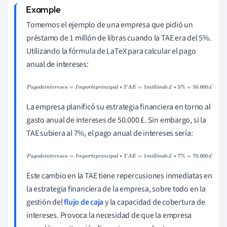
Tomemos el ejemplo de una empresa que pidió un
préstamo de 1 millón de libras cuando la TAE era del 5%.
Utilizando la fórmula de LaTeX para calcular el pago
anual de intereses:
P
a
g
o
d
e
i
n
t
e
r
e
s
e
s
=
I
m
p
o
r
t
e
p
r
i
n
c
i
p
a
l
∗
T
A
E
=
1
m
i
l
l
ó
n
d
e
£
∗
5
ó
%
=
50.000
£
La empresa planificó su estrategia financiera en torno al
gasto anual de intereses de 50.000 £. Sin embargo, si la
TAE subiera al 7%, el pago anual de intereses sería:
P
a
g
o
d
e
i
n
t
e
r
e
s
e
s
=
I
m
p
o
r
t
e
p
r
i
n
c
i
p
a
l
∗
T
A
E
=
1
m
i
l
l
ó
n
d
e
£
∗
7
ó
%
=
70.000
£
Este cambio en la TAE tiene repercusiones inmediatas en
la estrategia financiera de la empresa, sobre todo en la
gestión del
flujo de caja
y la capacidad de cobertura de
intereses. Provoca la necesidad de que la empresa