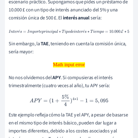
escenario práctico. Supongamos que pides un préstamo de
10.000 £ con un tipo de interés anunciado del 5% y una
comisión única de 500 £. El
interés anual
sería:
I
n
t
e
r
é
s
=
I
m
p
o
r
t
e
p
r
i
n
c
i
p
a
l
∗
T
i
p
o
d
e
i
n
t
e
r
é
s
∗
T
i
e
m
p
o
=
10.000
£
é
é
∗
5
Sin embargo, la
TAE
, teniendo en cuenta la comisión única,
sería mayor:
Math input error
Math input error
No nos olvidemos del
APY
. Si compusieras el interés
trimestralmente (cuatro veces al año), tu APY sería:
A
P
Y
=
(
1
+
5
%
4
)
4
∗
1
−
1
=
5
,
095
Este ejemplo refleja cómo la TAE y el APY, a pesar de basarse
en el mismo tipo de interés básico, pueden dar lugar a
importes diferentes, debido a los costes asociados y al