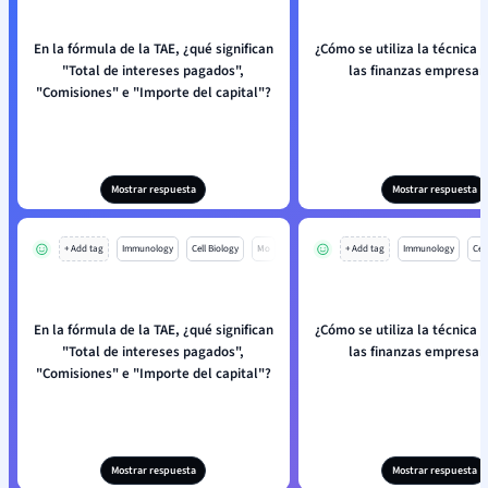
En la fórmula de la TAE, ¿qué significan
¿Cómo se utiliza la técnica d
"Total de intereses pagados",
las finanzas empresar
"Comisiones" e "Importe del capital"?
Mostrar respuesta
Mostrar respuesta
+ Add tag
Immunology
Cell Biology
Mo
+ Add tag
Immunology
Cell
En la fórmula de la TAE, ¿qué significan
¿Cómo se utiliza la técnica d
"Total de intereses pagados",
las finanzas empresar
"Comisiones" e "Importe del capital"?
Mostrar respuesta
Mostrar respuesta