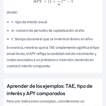
A
P
Y
=
(
1
+
r
n
)
n
t
−
1
donde:
: tipo de interés anual
r
: número de periodos de capitalización al año
n
: tiempo durante el que se invierte el dinero en años
t
En esencia, mientras que la TAE simplemente significa el tipo
anual bruto, el APY refleja la cantidad real de crecimiento y
costes asociados a un préstamo o inversión, teniendo en
cuenta el interés compuesto.
Aprender de los ejemplos: TAE, tipo de
interés y APY comparados
Para unir todos estos conceptos, consideremos un