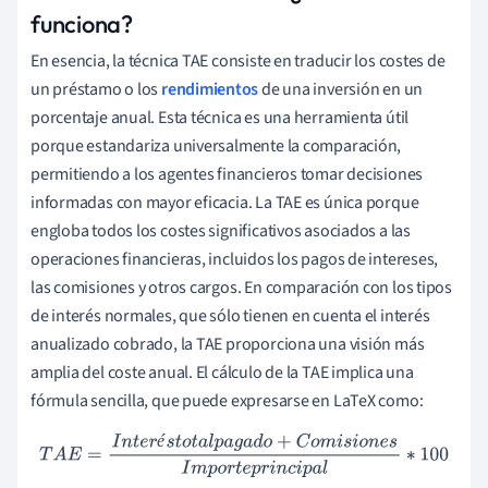
funciona?
En esencia, la técnica TAE consiste en traducir los costes de
un préstamo o los
rendimientos
de una inversión en un
porcentaje anual. Esta técnica es una herramienta útil
porque estandariza universalmente la comparación,
permitiendo a los agentes financieros tomar decisiones
informadas con mayor eficacia. La TAE es única porque
engloba todos los costes significativos asociados a las
operaciones financieras, incluidos los pagos de intereses,
las comisiones y otros cargos. En comparación con los tipos
de interés normales, que sólo tienen en cuenta el interés
anualizado cobrado, la TAE proporciona una visión más
amplia del coste anual. El cálculo de la TAE implica una
fórmula sencilla, que puede expresarse en LaTeX como:
é
T
A
E
=
I
n
t
e
r
é
s
t
o
t
a
l
p
a
g
a
d
o
+
C
o
m
i
s
i
o
n
e
s
I
m
p
o
r
t
e
p
r
i
n
c
i
p
a
l
∗
100