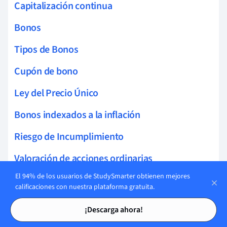
Capitalización continua
Bonos
Tipos de Bonos
Cupón de bono
Ley del Precio Único
Bonos indexados a la inflación
Riesgo de Incumplimiento
Valoración de acciones ordinarias
El 94% de los usuarios de StudySmarter obtienen mejores
Costo del Capital Social
calificaciones con nuestra plataforma gratuita.
Retorno sobre el Patrimonio
Tarjetas de estudio
Tarjetas de estudio
¡Descarga ahora!
Acciones de crecimiento