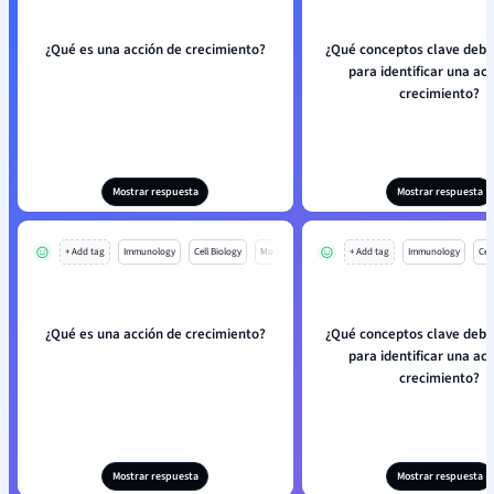
¿Qué es una acción de crecimiento?
¿Qué conceptos clave debe
para identificar una ac
crecimiento?
Mostrar respuesta
Mostrar respuesta
+ Add tag
Immunology
Cell Biology
Mo
+ Add tag
Immunology
Cell
¿Qué es una acción de crecimiento?
¿Qué conceptos clave debe
para identificar una ac
crecimiento?
Mostrar respuesta
Mostrar respuesta