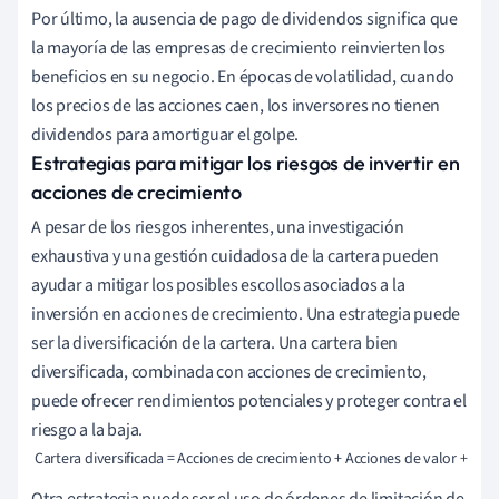
Por último, la ausencia de pago de dividendos significa que
la mayoría de las empresas de crecimiento reinvierten los
beneficios en su negocio. En épocas de volatilidad, cuando
los precios de las acciones caen, los inversores no tienen
dividendos para amortiguar el golpe.
Estrategias para mitigar los riesgos de invertir en
acciones de crecimiento
A pesar de los riesgos inherentes, una investigación
exhaustiva y una gestión cuidadosa de la cartera pueden
ayudar a mitigar los posibles escollos asociados a la
inversión en acciones de crecimiento. Una estrategia puede
ser la diversificación de la cartera. Una cartera bien
diversificada, combinada con acciones de crecimiento,
puede ofrecer rendimientos potenciales y proteger contra el
riesgo a la baja.
 Cartera diversificada = Acciones de crecimiento + Acciones de valor + 
Bon
Otra estrategia puede ser el uso de órdenes de limitación de