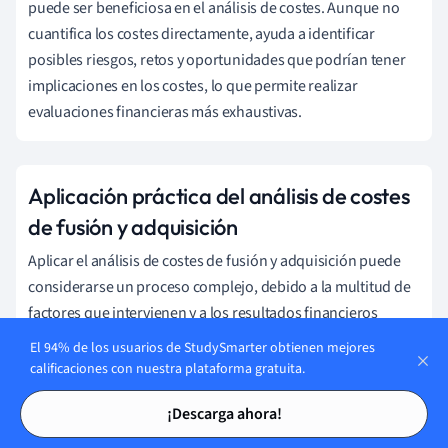
puede ser beneficiosa en el análisis de costes. Aunque no
cuantifica los costes directamente, ayuda a identificar
posibles riesgos, retos y oportunidades que podrían tener
implicaciones en los costes, lo que permite realizar
evaluaciones financieras más exhaustivas.
Aplicación práctica del análisis de costes
de fusión y adquisición
Aplicar el análisis de costes de fusión y adquisición puede
considerarse un proceso complejo, debido a la multitud de
factores que intervienen y a los resultados financieros
críticos que conllevan estas decisiones. La clave está en la
El 94% de los usuarios de StudySmarter obtienen mejores
minuciosidad y la precisión. Pongamos el ejemplo de una
calificaciones con nuestra plataforma gratuita.
empresa emergente de base tecnológica que planea
Tarjetas de estudio
Tarjetas de estudio
¡Descarga ahora!
comprar un competidor más pequeño para expandirse
geográficamente y adquirir determinadas tecnologías