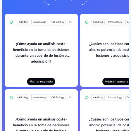
+ Add tag
Immunology
Cell Biology
Mo
+ Add tag
Immunology
Cell
¿Cómo ayuda un análisis coste-
¿Cuáles son los tipos co
beneficio en la toma de decisiones
ahorro potencial de coste
durante un acuerdo de fusión o
fusiones y adquisicio
adquisición?
Mostrar respuesta
Mostrar respuesta
+ Add tag
Immunology
Cell Biology
Mo
+ Add tag
Immunology
Cell
¿Cómo ayuda un análisis coste-
¿Cuáles son los tipos co
beneficio en la toma de decisiones
ahorro potencial de coste