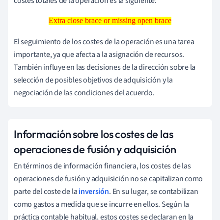
costes totales de la operación es la siguiente:
Extra close brace or missing open brace
Extra close brace or missing open brace
El seguimiento de los costes de la operación es una tarea
importante, ya que afecta a la asignación de recursos.
También influye en las decisiones de la dirección sobre la
selección de posibles objetivos de adquisición y la
negociación de las condiciones del acuerdo.
Información sobre los costes de las
operaciones de fusión y adquisición
En términos de información financiera, los costes de las
operaciones de fusión y adquisición no se capitalizan como
parte del coste de la
inversión
. En su lugar, se contabilizan
como gastos a medida que se incurre en ellos. Según la
práctica contable habitual, estos costes se declaran en la