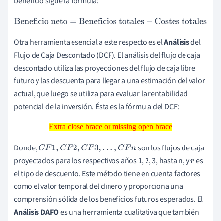
beneficio sigue la fórmula:
Beneficio neto
=
Beneficios totales
−
Costes totales
Otra herramienta esencial a este respecto es el
Análisis
del
Flujo de Caja Descontado (DCF). El análisis del flujo de caja
descontado utiliza las proyecciones del flujo de caja libre
futuro y las descuenta para llegar a una estimación del valor
actual, que luego se utiliza para evaluar la rentabilidad
potencial de la inversión. Ésta es la fórmula del DCF:
Extra close brace or missing open brace
Extra close brace or missing open brace
Donde,
son los flujos de caja
C
F
1
,
C
F
2
,
C
F
3
,
…
,
C
F
n
proyectados para los respectivos años 1, 2, 3, hasta n, y
es
r
el tipo de descuento. Este método tiene en cuenta factores
como el valor temporal del dinero y proporciona una
comprensión sólida de los beneficios futuros esperados. El
Análisis DAFO
es una herramienta cualitativa que también