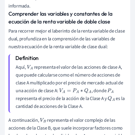
informada.
Comprender las variables y constantes de la
ecuación de la renta variable de doble clase
Para recorrer mejor el laberinto de la renta variable de clase
dual, profundiza en la comprensión de las variables de
nuestra ecuación de la renta variable de clase dual:
Aquí,
representa el valor de las acciones de clase A,
V
A
que puede calcularse como el número de acciones de
clase A multiplicado por el precio de mercado actual de
una acción de clase A:
, donde
V
A
=
P
A
∗
Q
A
P
A
representa el precio de la acción de la Clase A y
es la
Q
A
cantidad de acciones de la Clase A.
A continuación,
representa el valor complejo de las
V
B
acciones de la Clase B, que suele incorporar factores como