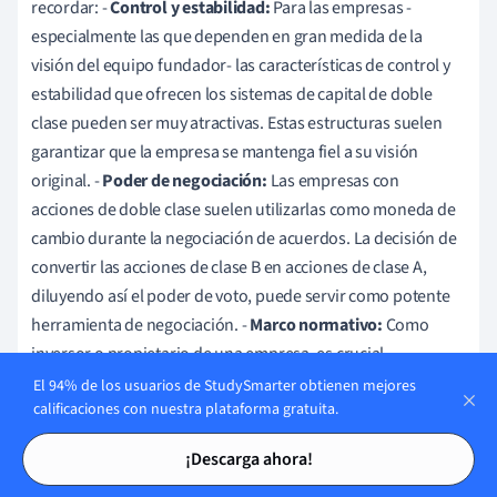
recordar: -
Control y estabilidad:
Para las empresas -
especialmente las que dependen en gran medida de la
visión del equipo fundador- las características de control y
estabilidad que ofrecen los sistemas de capital de doble
clase pueden ser muy atractivas. Estas estructuras suelen
garantizar que la empresa se mantenga fiel a su visión
original. -
Poder de negociación:
Las empresas con
acciones de doble clase suelen utilizarlas como moneda de
cambio durante la negociación de acuerdos. La decisión de
convertir las acciones de clase B en acciones de clase A,
diluyendo así el poder de voto, puede servir como potente
herramienta de negociación. -
Marco normativo:
Como
inversor o propietario de una empresa, es crucial
comprender el marco regulador que rodea a las acciones de
El 94% de los usuarios de StudySmarter obtienen mejores
calificaciones con nuestra plataforma gratuita.
doble clase. Las distintas bolsas de
valores
tienen su propio
Tarjetas de estudio
Tarjetas de estudio
conjunto de normas y restricciones sobre las acciones de
¡Descarga ahora!
doble clase. Por ejemplo, la Bolsa de Londres no admite