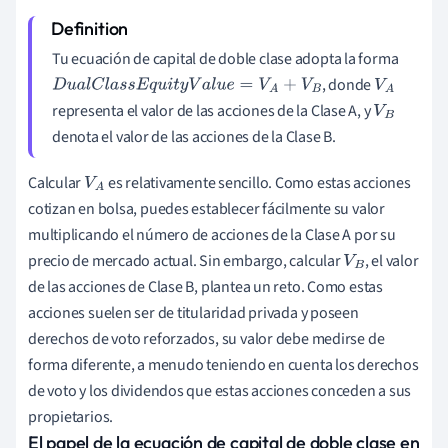
Tu ecuación de capital de doble clase adopta la forma
, donde
D
u
a
l
C
l
a
s
s
E
q
u
i
t
y
V
a
l
u
e
=
V
A
+
V
B
V
A
representa el valor de las acciones de la Clase A, y
V
B
denota el valor de las acciones de la Clase B.
Calcular
es relativamente sencillo. Como estas acciones
V
A
cotizan en bolsa, puedes establecer fácilmente su valor
multiplicando el número de acciones de la Clase A por su
precio de mercado actual. Sin embargo, calcular
, el valor
V
B
de las acciones de Clase B, plantea un reto. Como estas
acciones suelen ser de titularidad privada y poseen
derechos de voto reforzados, su valor debe medirse de
forma diferente, a menudo teniendo en cuenta los derechos
de voto y los dividendos que estas acciones conceden a sus
propietarios.
El papel de la ecuación de capital de doble clase en