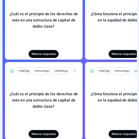
¿Cuál es el principio de los derechos de
¿Cómo funciona el principio
voto en una estructura de capital de
en la equidad de doble 
doble clase?
Mostrar respuesta
Mostrar respuesta
+ Add tag
Immunology
Cell Biology
Mo
+ Add tag
Immunology
Cell
¿Cuál es el principio de los derechos de
¿Cómo funciona el principio
voto en una estructura de capital de
en la equidad de doble 
doble clase?
Mostrar respuesta
Mostrar respuesta