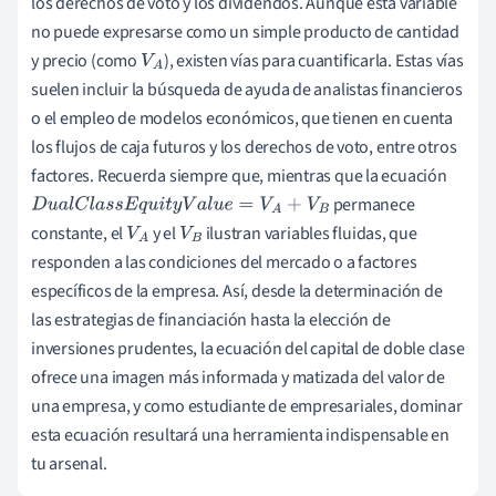
los derechos de voto y los dividendos. Aunque esta variable
no puede expresarse como un simple producto de cantidad
y precio (como
), existen vías para cuantificarla. Estas vías
V
A
suelen incluir la búsqueda de ayuda de analistas financieros
o el empleo de modelos económicos, que tienen en cuenta
los flujos de caja futuros y los derechos de voto, entre otros
factores. Recuerda siempre que, mientras que la ecuación
permanece
D
u
a
l
C
l
a
s
s
E
q
u
i
t
y
V
a
l
u
e
=
V
A
+
V
B
constante, el
y el
ilustran variables fluidas, que
V
A
V
B
responden a las condiciones del mercado o a factores
específicos de la empresa. Así, desde la determinación de
las estrategias de financiación hasta la elección de
inversiones prudentes, la ecuación del capital de doble clase
ofrece una imagen más informada y matizada del valor de
una empresa, y como estudiante de empresariales, dominar
esta ecuación resultará una herramienta indispensable en
tu arsenal.