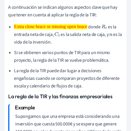
A continuación se indican algunos aspectos clave que hay
que tener en cuenta al aplicar la regla de la TIR:
donde
es la
Extra close brace or missing open brace
Extra close brace or missing open
R
t
entrada neta de caja,
es la salida neta de caja, y
es la
brace
C
t
n
vida de la inversión.
Si se obtienen varios puntos de TIR para un mismo
proyecto, la regla de la TIR se vuelve problemática.
La regla de la TIR puede dar lugar a decisiones
engañosas cuando se comparan proyectos de diferente
escala y calendario de flujos de caja.
La regla de la TIR y las finanzas empresariales
Supongamos que una empresa está considerando una
inversión que cuesta 500.000€ y se espera que genere