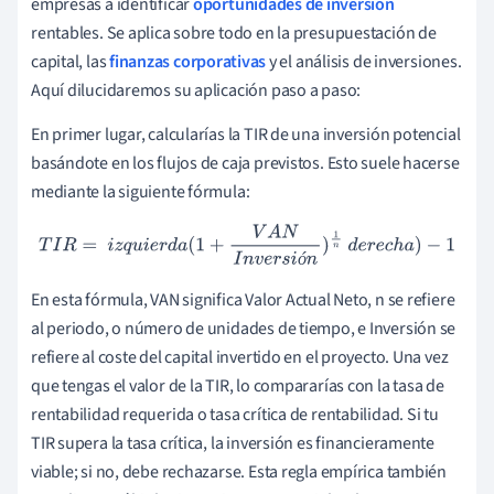
empresas a identificar
oportunidades de inversión
rentables. Se aplica sobre todo en la presupuestación de
capital, las
finanzas corporativas
y el análisis de inversiones.
Aquí dilucidaremos su aplicación paso a paso:
En primer lugar, calcularías la TIR de una inversión potencial
basándote en los flujos de caja previstos. Esto suele hacerse
mediante la siguiente fórmula:
T
I
R
=
i
z
q
u
i
e
r
d
a
(
1
+
V
A
N
I
n
v
e
r
s
i
ó
n
)
1
n
d
e
r
e
c
h
a
)
−
1
ó
En esta fórmula, VAN significa Valor Actual Neto, n se refiere
al periodo, o número de unidades de tiempo, e Inversión se
refiere al coste del capital invertido en el proyecto. Una vez
que tengas el valor de la TIR, lo compararías con la tasa de
rentabilidad requerida o tasa crítica de rentabilidad. Si tu
TIR supera la tasa crítica, la inversión es financieramente
viable; si no, debe rechazarse. Esta regla empírica también