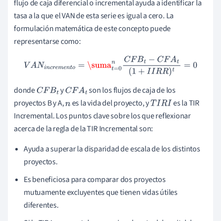
flujo de caja diferencial o incremental ayuda a identificar la
tasa a la que el VAN de esta serie es igual a cero. La
formulación matemática de este concepto puede
representarse como:
V
A
N
i
n
c
r
e
m
e
n
t
o
=
\suma
t
=
0
n
C
F
B
t
−
C
F
A
t
(
1
+
I
I
R
R
)
t
=
0
donde
y
son los flujos de caja de los
C
F
B
t
C
F
A
t
proyectos B y A,
es la vida del proyecto, y
es la TIR
n
T
I
R
I
Incremental. Los puntos clave sobre los que reflexionar
acerca de la regla de la TIR Incremental son:
Ayuda a superar la disparidad de escala de los distintos
proyectos.
Es beneficiosa para comparar dos proyectos
mutuamente excluyentes que tienen vidas útiles
diferentes.