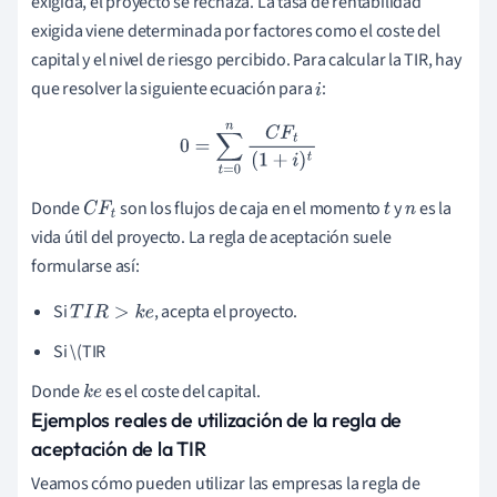
exigida, el proyecto se rechaza. La tasa de rentabilidad
exigida viene determinada por factores como el coste del
capital y el nivel de riesgo percibido. Para calcular la TIR, hay
que resolver la siguiente ecuación para
:
i
0
=
∑
t
=
0
n
C
F
t
(
1
+
i
)
t
Donde
son los flujos de caja en el momento
y
es la
C
F
t
t
n
vida útil del proyecto. La regla de aceptación suele
formularse así:
Si
, acepta el proyecto.
T
I
R
>
k
e
Si \(TIR
Donde
es el coste del capital.
k
e
Ejemplos reales de utilización de la regla de
aceptación de la TIR
Veamos cómo pueden utilizar las empresas la regla de