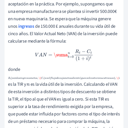
aceptación en la práctica. Por ejemplo, supongamos que
una empresa manufacturera se plantea si invertir 500.000€
en nueva maquinaria. Se espera que la máquina genere
unos
ingresos
de 150.000 £ anuales durante su vida útil de
cinco años. El Valor Actual Neto (VAN) de la inversión puede
calcularse mediante la fórmula:
V
A
N
=
\suma
t
=
0
n
R
t
−
C
t
(
1
+
i
)
t
donde
R
t
)
s
o
n
l
o
s
i
n
g
r
e
s
o
s
n
e
t
o
s
,
\
es la TIR y
es la vida útil de la inversión. Calculando el VAN
(
C
t
)
e
s
e
l
f
l
u
n
j
o
d
e
c
a
j
a
n
e
t
o
s
a
l
i
e
n
t
e
(
q
u
e
e
s
e
l
c
o
s
t
e
e
n
n
u
e
s
t
r
o
c
a
s
de esta inversión a distintos tipos de descuento se obtiene
o
)
,
\(
i
la TIR, el tipo al que el VAN es igual a cero. Si esta TIR es
superior a la tasa de rendimiento exigida por la empresa,
que puede estar influida por factores como el tipo de interés
de un préstamo necesario para comprar la máquina, la