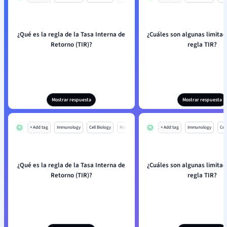
¿Qué es la regla de la Tasa Interna de
¿Cuáles son algunas limitac
Retorno (TIR)?
regla TIR?
Mostrar respuesta
Mostrar respuesta
+ Add tag
Immunology
Cell Biology
Mo
+ Add tag
Immunology
Cell
¿Qué es la regla de la Tasa Interna de
¿Cuáles son algunas limitac
Retorno (TIR)?
regla TIR?