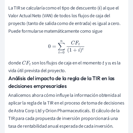
La TIR se calcularía como el tipo de descuento (
) al que el
i
Valor Actual Neto (VAN) de todos los flujos de caja del
proyecto (tanto de salida como de entrada) es igual a cero.
Puede formularse matemáticamente como sigue
0
=
∑
t
=
0
n
C
F
t
(
1
+
i
)
t
donde
son los flujos de caja en el momento
y
es la
C
F
t
t
n
vida útil prevista del proyecto.
Análisis del impacto de la regla de la TIR en las
decisiones empresariales
Analicemos ahora cómo influye la información obtenida al
aplicar la regla de la TIR en el proceso de toma de decisiones
de Astra Corp Ltd y Orion Pharmaceuticals. El cálculo de la
TIR para cada propuesta de inversión proporcionará una
tasa de rentabilidad anual esperada de cada inversión.