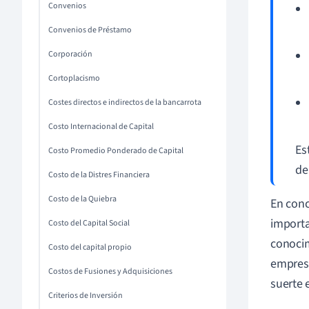
Convenios
Convenios de Préstamo
Corporación
Cortoplacismo
Costes directos e indirectos de la bancarrota
Costo Internacional de Capital
Es
Costo Promedio Ponderado de Capital
de
Costo de la Distres Financiera
Costo de la Quiebra
En conc
importa
Costo del Capital Social
conocim
Costo del capital propio
empresa
Costos de Fusiones y Adquisiciones
suerte 
Criterios de Inversión