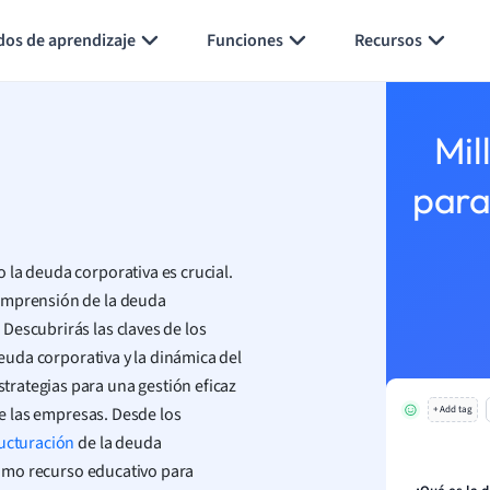
Generar tarjetas de aprendizaje
Resumir página
dos de aprendizaje
Funciones
Recursos
Mil
para
 la deuda corporativa es crucial.
comprensión de la deuda
Descubrirás las claves de los
deuda corporativa y la dinámica del
rategias para una gestión eficaz
de las empresas. Desde los
+ Add tag
ucturación
de la deuda
 como recurso educativo para