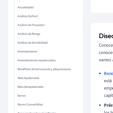
Anualidades
Análisis DuPont
Análisis de Proyectos
Dise
Análisis de Riesgo
Análisis de Sensibilidad
Conocer
Arrendamiento
conocer
vamos a
Arrendamientos Apalancados
Beneficios de las fusiones y adquisiciones
Bon
Beta Apalancada
está
Beta desapalancado
empr
capi
Bonos
Prés
Bonos Convertibles
los 