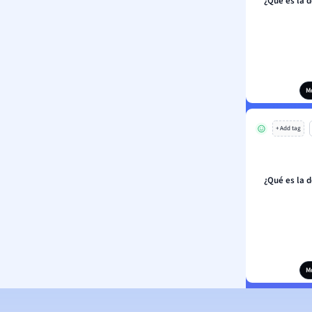
¿Qué es la 
M
+ Add tag
¿Qué es la 
M