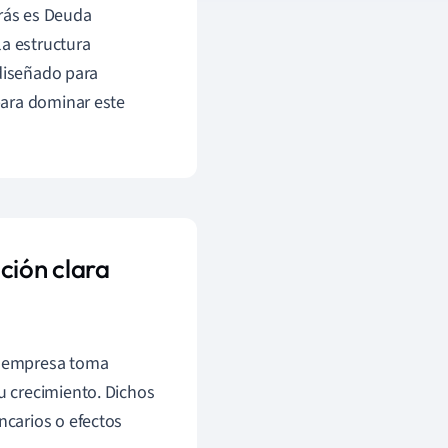
arás es Deuda
la estructura
 diseñado para
para dominar este
ción clara
na empresa toma
su crecimiento. Dichos
ncarios o efectos