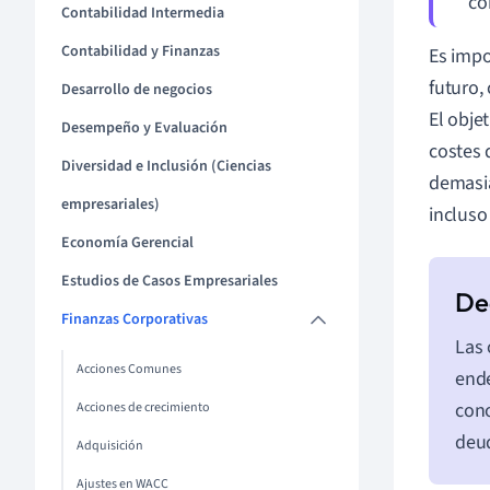
co
Contabilidad Intermedia
Contabilidad y Finanzas
Es impo
futuro,
Desarrollo de negocios
El obje
Desempeño y Evaluación
costes 
Diversidad e Inclusión (Ciencias
demasia
empresariales)
inclus
Economía Gerencial
Estudios de Casos Empresariales
Finanzas Corporativas
Las 
Acciones Comunes
ende
cono
Acciones de crecimiento
deud
Adquisición
Ajustes en WACC