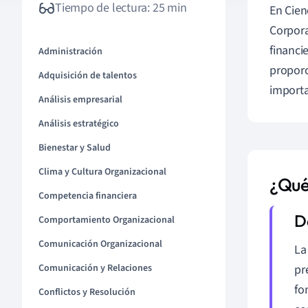
Tiempo de lectura: 25 min
En Cien
Corpora
financi
Administración
proporc
Adquisición de talentos
import
Análisis empresarial
Análisis estratégico
Bienestar y Salud
Clima y Cultura Organizacional
¿Qué
Competencia financiera
Comportamiento Organizacional
Comunicación Organizacional
La
Comunicación y Relaciones
pr
fo
Conflictos y Resolución