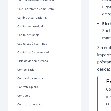
Bonos indexados a la inflación
nega
Calcular Retorno Compuesto
de r
Cambio Organizacional
Efec
Capital de clase dual
Suel
Capital de trabajo
mant
Capitalización continua
Sin emb
Capitalización de mercado
importe 
Ciclo de vida empresarial
préstam
deuda:
Compensación
Compra Apalancada
Contrato a plazo
Co
in
Contratos
co
Control corporativo