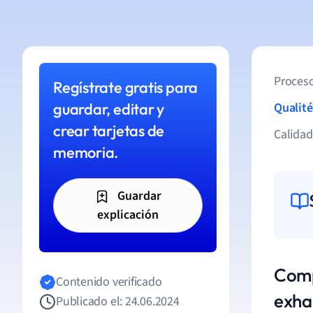
Proceso
Regístrate gratis para
guardar, editar y
Qualité
crear tarjetas de
Calida
memoria.
Guardar
explicación
Comp
Contenido verificado
exha
Publicado el: 24.06.2024