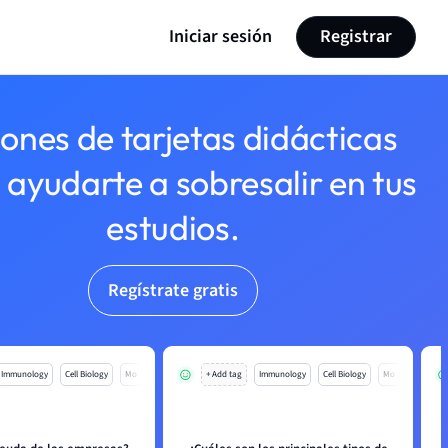
Iniciar sesión
Registrar
lones de tarjetas didácticas
 ayudarte a sobresalir en tus
estudios.
Regístrate gratis
Immunology
Cell Biology
Mo
+ Add tag
Immunology
Cell Biology
Mo