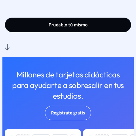
Pruéablo tú mismo
Millones de tarjetas didácticas
para ayudarte a sobresalir en tus
estudios.
Regístrate gratis