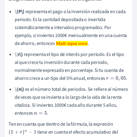
\
(P\)
representa el pago o la inversión realizada en cada
periodo. Es la cantidad depositada o invertida
sistemáticamente a intervalos programados. Por
ejemplo, si inviertes 1000€ mensualmente en una cuenta
de ahorro, entonces
.
Math input error
Math input
error
\(
r\)
representa el tipo de interés por periodo. Es el tipo
al que crece tu inversión durante cada periodo,
normalmente expresado en porcentaje. Si tu cuenta de
ahorro crece a un tipo del 5% anual, entonces
.
r
=
0
,
05
\
(n\)
es el número total de periodos. Se refiere al número
de veces que se invierte a lo largo de la vida de la renta
vitalicia. Si inviertes 1000€ cada año durante 5 años,
entonces
.
n
=
5
Ten en cuenta que dentro de la fórmula, la expresión
tiene en cuenta el efecto acumulativo del
(
1
+
r
)
n
−
1