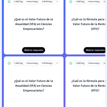
+ Add tag
Immunology
Cell Biology
Mo
+ Add tag
Immunology
Cell
¿Qué es el Valor Futuro de la
¿Cuál es la fórmula para c
Anualidad (VFA) en Ciencias
Valor Futuro de la Renta V
Empresariales?
(VFV)?
Mostrar respuesta
Mostrar respuesta
+ Add tag
Immunology
Cell Biology
Mo
+ Add tag
Immunology
Cell
¿Qué es el Valor Futuro de la
¿Cuál es la fórmula para c
Anualidad (VFA) en Ciencias
Valor Futuro de la Renta V
Empresariales?
(VFV)?