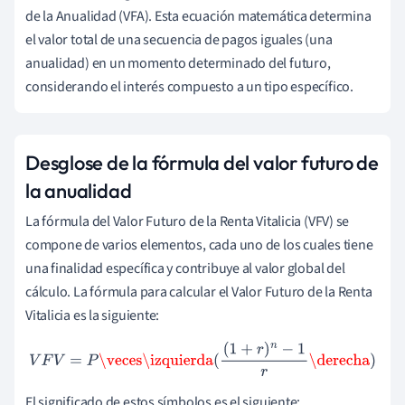
de la Anualidad (VFA). Esta ecuación matemática determina
el valor total de una secuencia de pagos iguales (una
anualidad) en un momento determinado del futuro,
considerando el interés compuesto a un tipo específico.
Desglose de la fórmula del valor futuro de
la anualidad
La fórmula del Valor Futuro de la Renta Vitalicia (VFV) se
compone de varios elementos, cada uno de los cuales tiene
una finalidad específica y contribuye al valor global del
cálculo. La fórmula para calcular el Valor Futuro de la Renta
Vitalicia es la siguiente:
V
F
V
=
P
\veces
\izquierda
(
(
1
+
r
)
n
−
1
r
\derecha
)
El significado de estos símbolos es el siguiente: