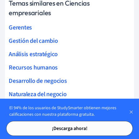
Temas similares en Ciencias
empresariales
Gerentes
Gestión del cambio
Análisis estratégico
Recursos humanos
Desarrollo de negocios
Naturaleza del negocio
Gestión de calidad
El 94% de los usuarios de StudySmarter obtienen mejores
calificaciones con nuestra plataforma gratuita.
Startups
Tarjetas de estudio
Tarjetas de estudio
¡Descarga ahora!
Negocio familiar