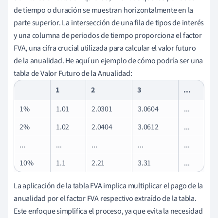
de tiempo o duración se muestran horizontalmente en la
parte superior. La intersección de una fila de tipos de interés
y una columna de periodos de tiempo proporciona el factor
FVA, una cifra crucial utilizada para calcular el valor futuro
de la anualidad. He aquí un ejemplo de cómo podría ser una
tabla de Valor Futuro de la Anualidad:
1
2
3
...
1%
1.01
2.0301
3.0604
...
2%
1.02
2.0404
3.0612
...
...
...
...
...
...
10%
1.1
2.21
3.31
...
La aplicación de la tabla FVA implica multiplicar el pago de la
anualidad por el factor FVA respectivo extraído de la tabla.
Este enfoque simplifica el proceso, ya que evita la necesidad