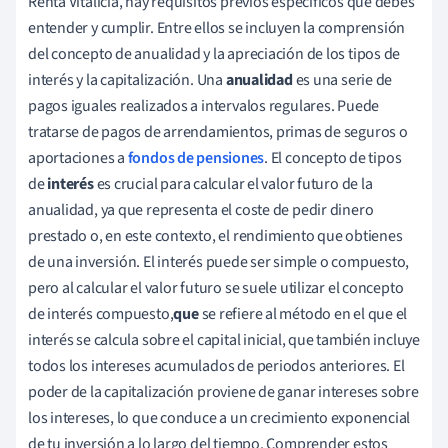
Renta Vitalicia, hay requisitos previos específicos que debes
entender y cumplir. Entre ellos se incluyen la comprensión
del concepto de anualidad y la apreciación de los tipos de
interés y la capitalización. Una
anualidad
es una serie de
pagos iguales realizados a intervalos regulares. Puede
tratarse de pagos de arrendamientos, primas de seguros o
aportaciones a
fondos de pensiones
. El concepto de tipos
de
interés
es crucial para calcular el valor futuro de la
anualidad, ya que representa el coste de pedir dinero
prestado o, en este contexto, el rendimiento que obtienes
de una inversión. El interés puede ser simple o compuesto,
pero al calcular el valor futuro se suele utilizar el concepto
de interés compuesto,
que
se refiere al método en el que el
interés se calcula sobre el capital inicial, que también incluye
todos los intereses acumulados de periodos anteriores. El
poder de la capitalización proviene de ganar intereses sobre
los intereses, lo que conduce a un crecimiento exponencial
de tu inversión a lo largo del tiempo. Comprender estos