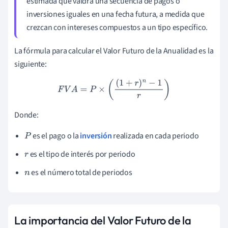
estimada que valdrá una secuencia de pagos o
inversiones iguales en una fecha futura, a medida que
crezcan con intereses compuestos a un tipo específico.
La fórmula para calcular el Valor Futuro de la Anualidad es la
siguiente:
F
V
A
=
P
×
(
(
1
+
r
)
n
−
1
r
)
Donde:
es el pago o la
inversión
realizada en cada periodo
P
es el tipo de interés por periodo
r
es el número total de periodos
n
La importancia del Valor Futuro de la