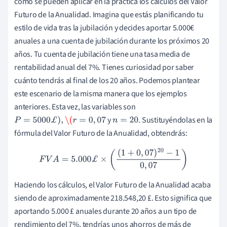
cómo se pueden aplicar en la práctica los cálculos del Valor
Futuro de la Anualidad. Imagina que estás planificando tu
estilo de vida tras la jubilación y decides aportar 5.000€
anuales a una cuenta de jubilación durante los próximos 20
años. Tu cuenta de jubilación tiene una tasa media de
rentabilidad anual del 7%. Tienes curiosidad por saber
cuánto tendrás al final de los 20 años. Podemos plantear
este escenario de la misma manera que los ejemplos
anteriores. Esta vez, las variables son
y
. Sustituyéndolas en la
P
=
5000
£
)
,
\(
r
=
0
,
07
n
=
20
fórmula del Valor Futuro de la Anualidad, obtendrás:
F
V
A
=
5.000
£
×
(
(
1
+
0
,
07
)
20
−
1
0
,
07
)
Haciendo los cálculos, el Valor Futuro de la Anualidad acaba
siendo de aproximadamente 218.548,20 £. Esto significa que
aportando 5.000 £ anuales durante 20 años a un tipo de
rendimiento del 7%, tendrías unos ahorros de más de