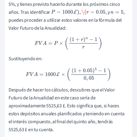
5%, y tienes previsto hacerlo durante los próximos cinco
años. Tras identificar
, y
,
P
=
1000
£
)
,
\(
r
=
0.05
n
=
5
puedes proceder a utilizar estos valores en la fórmula del
Valor Futuro de la Anualidad:
F
V
A
=
P
×
(
(
1
+
r
)
n
−
1
r
)
Sustituyendo en:
F
V
A
=
1000
£
×
(
(
1
+
0.05
)
5
−
1
0
,
05
)
Después de hacer los cálculos, descubres que el Valor
Futuro de la Anualidad en este caso sería de
aproximadamente 5525,63 £. Esto significa que, si haces
estos depósitos anuales planificados y teniendo en cuenta
el interés compuesto, al final del quinto año, tendrás
5525,63 £ en tu cuenta.