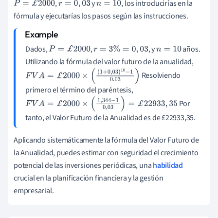
,
y
, los introducirías en la
P
=
£
2000
r
=
0
,
03
n
=
10
fórmula y ejecutarías los pasos según las instrucciones.
Dados,
,
, y
años.
P
=
£
2000
r
=
3
%
=
0
,
03
n
=
10
Utilizando la fórmula del valor futuro de la anualidad,
Resolviendo
F
V
A
=
£
2000
×
(
(
1
+
0
,
03
)
10
−
1
0.03
)
primero el término del paréntesis,
Por
F
V
A
=
£
2000
×
(
1
,
344
−
1
0
,
03
)
=
£
22933
,
35
tanto, el Valor Futuro de la Anualidad es de £22933,35.
Aplicando sistemáticamente la fórmula del Valor Futuro de
la Anualidad, puedes estimar con seguridad el crecimiento
potencial de las inversiones periódicas, una
habilidad
crucial en la planificación financiera y la gestión
empresarial.