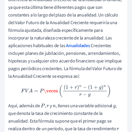
ya que esta última tiene diferentes pagos que son
constantes a lo largo del plazo de la anualidad. Un cálculo
del Valor Futuro de la Anualidad Creciente requeriría una
fórmula ajustada, diseñada específicamente para
incorporar la naturaleza creciente de la anualidad. Las
aplicaciones habituales de las
Anualidades
Crecientes
incluyen planes de jubilación, pensiones, arrendamientos,
hipotecas y cualquier otro acuerdo financiero que implique
pagos periódicos crecientes. La fórmula del Valor Futuro de
la Anualidad Creciente se expresa así:
F
V
A
=
P
\veces
(
(
1
+
r
)
n
−
(
1
+
g
)
n
r
−
g
)
Aquí, además de
,
y
, tienes una variable adicional
,
P
r
n
g
que denota la tasa de crecimiento constante de la
anualidad. Esta fórmula supone que el primer pago se
realiza dentro de un período, que la tasa de rendimiento
r