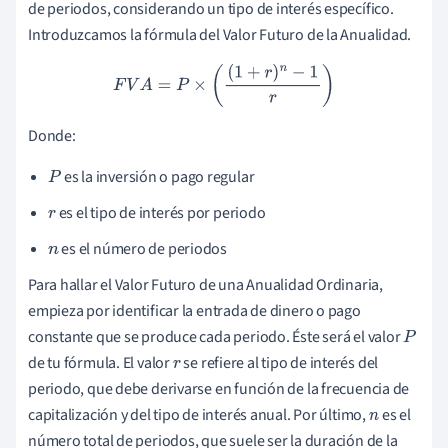
de periodos, considerando un tipo de interés específico.
Introduzcamos la fórmula del Valor Futuro de la Anualidad.
F
V
A
=
P
×
(
(
1
+
r
)
n
−
1
r
)
Donde:
es la inversión o pago regular
P
es el tipo de interés por periodo
r
es el número de periodos
n
Para hallar el Valor Futuro de una Anualidad Ordinaria,
empieza por identificar la entrada de dinero o pago
constante que se produce cada periodo. Éste será el valor
P
de tu fórmula. El valor
se refiere al tipo de interés del
r
periodo, que debe derivarse en función de la frecuencia de
capitalización y del tipo de interés anual. Por último,
es el
n
número total de periodos, que suele ser la duración de la