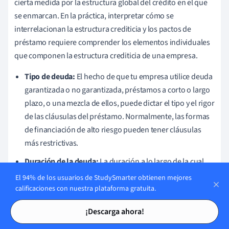
cierta medida por la estructura global del crédito en el que
se enmarcan. En la práctica, interpretar cómo se
interrelacionan la estructura crediticia y los pactos de
préstamo requiere comprender los elementos individuales
que componen la estructura crediticia de una empresa.
Tipo de deuda:
El hecho de que tu empresa utilice deuda
garantizada o no garantizada, préstamos a corto o largo
plazo, o una mezcla de ellos, puede dictar el tipo y el rigor
de las cláusulas del préstamo. Normalmente, las formas
de financiación de alto riesgo pueden tener cláusulas
más restrictivas.
Duración de la deuda:
La duración a lo largo de la cual
debe reembolsarse un préstamo difiere
El 94% de los usuarios de StudySmarter obtienen mejores
considerablemente entre los préstamos a corto y a largo
calificaciones con nuestra plataforma gratuita.
plazo, lo que repercute en las cláusulas de los
Tarjetas de estudio
Tarjetas de estudio
¡Descarga ahora!
coeficientes financieros que deciden la liquidez y la
capacidad de gestión de activos de la empresa.