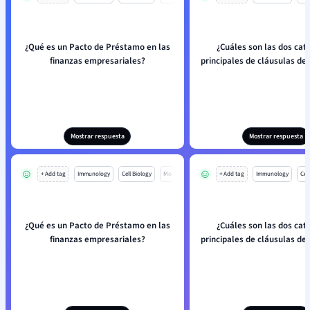
¿Qué es un Pacto de Préstamo en las
¿Cuáles son las dos cat
finanzas empresariales?
principales de cláusulas d
Mostrar respuesta
Mostrar respuesta
+ Add tag
Immunology
Cell Biology
Mo
+ Add tag
Immunology
Cell
¿Qué es un Pacto de Préstamo en las
¿Cuáles son las dos cat
finanzas empresariales?
principales de cláusulas d