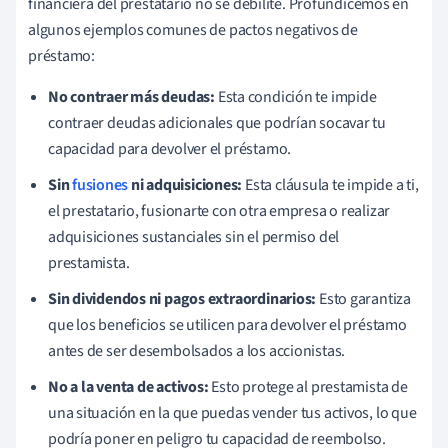
financiera del prestatario no se debilite. Profundicemos en
algunos ejemplos comunes de pactos negativos de
préstamo:
No contraer más deudas:
Esta condición te impide
contraer deudas adicionales que podrían socavar tu
capacidad para devolver el préstamo.
Sin
fusiones
ni adquisiciones:
Esta cláusula te impide a ti,
el prestatario, fusionarte con otra empresa o realizar
adquisiciones sustanciales sin el permiso del
prestamista.
Sin dividendos ni pagos extraordinarios:
Esto garantiza
que los beneficios se utilicen para devolver el préstamo
antes de ser desembolsados a los accionistas.
No a la venta de activos:
Esto protege al prestamista de
una situación en la que puedas vender tus activos, lo que
podría poner en peligro tu capacidad de reembolso.