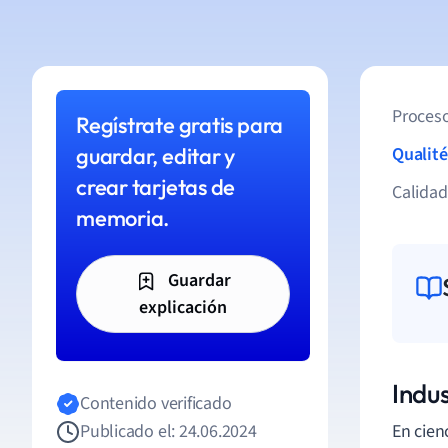
Proceso
Regístrate gratis para
guardar, editar y
Qualité
crear tarjetas de
Calida
memoria.
Guardar
explicación
Indus
Contenido verificado
Publicado el: 24.06.2024
En cien