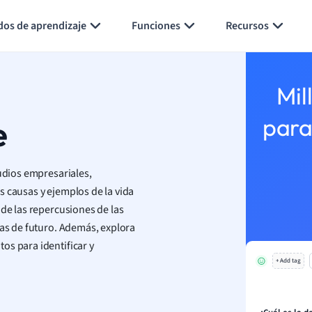
Generar tarjetas de aprendizaje
Resumir página
dos de aprendizaje
Funciones
Recursos
Mil
e
para
tudios empresariales,
s causas y ejemplos de la vida
 de las repercusiones de las
vas de futuro. Además, explora
os para identificar y
+ Add tag