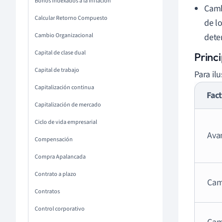
Bonos indexados a la inflación
Camb
Calcular Retorno Compuesto
de l
Cambio Organizacional
dete
Capital de clase dual
Princi
Capital de trabajo
Para ilu
Capitalización continua
Fac
Capitalización de mercado
Ciclo de vida empresarial
Ava
Compensación
Compra Apalancada
Contrato a plazo
Cam
Contratos
Control corporativo