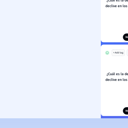
¿Cuál es la d
declive en lo
M
+ Add tag
¿Cuál es la d
declive en lo
M