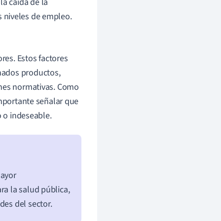
la caída de la
s niveles de empleo.
ores. Estos factores
nados productos,
ones normativas. Como
importante señalar que
o o indeseable.
mayor
ra la salud pública,
des del sector.