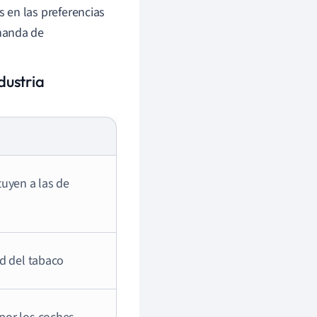
en las preferencias
manda de
dustria
tuyen a las de
ad del tabaco