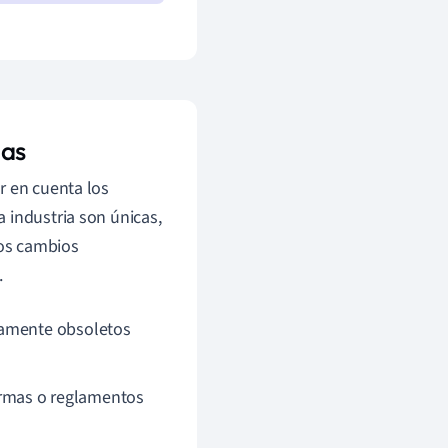
ias
r en cuenta los
 industria son únicas,
los cambios
.
damente obsoletos
rmas o reglamentos