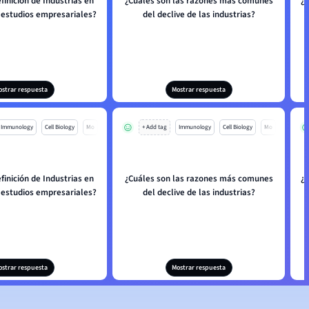
efinición de Industrias en
¿Cuáles son las razones más comunes
¿
s estudios empresariales?
del declive de las industrias?
ostrar respuesta
Mostrar respuesta
Immunology
Cell Biology
Mo
+ Add tag
Immunology
Cell Biology
Mo
efinición de Industrias en
¿Cuáles son las razones más comunes
¿
s estudios empresariales?
del declive de las industrias?
ostrar respuesta
Mostrar respuesta