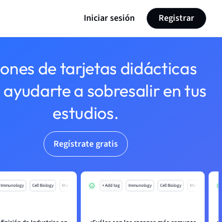
Iniciar sesión
Registrar
lones de tarjetas didácticas
 ayudarte a sobresalir en tus
estudios.
Regístrate gratis
Immunology
Cell Biology
Mo
+ Add tag
Immunology
Cell Biology
Mo