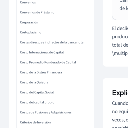
Cam
Convenios
de 
Convenios de Préstamo
Corporación
El decl
Cortoplacismo
producc
Costes directos e indirectos de la bancarrota
total d
\multip
Costo Internacional de Capital
Costo Promedio Ponderado de Capital
Costo de la Distres Financiera
Costo de la Quiebra
Expli
Costo del Capital Social
Cuando 
Costo del capital propio
no equi
Costos de Fusiones y Adquisiciones
veces, e
Criterios de Inversión