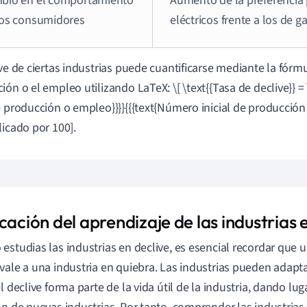
bio en el comportamiento
Aumento de la preferencia 
los consumidores
eléctricos frente a los de g
ive de ciertas industrias puede cuantificarse mediante la fórm
ión o el empleo utilizando LaTeX: \[ \text{{Tasa de declive}} = 
e producción o empleo}}}}{{{text{Número inicial de producción
licado por 100].
cación del aprendizaje de las industrias 
estudias las industrias en declive, es esencial recordar que u
vale a una industria en quiebra. Las industrias pueden adapta
l declive forma parte de la vida útil de la industria, dando lug