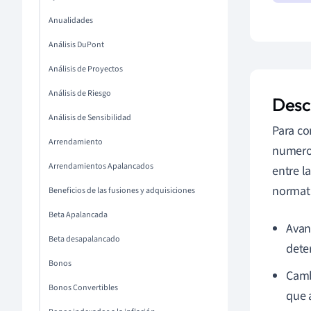
Anualidades
Análisis DuPont
Análisis de Proyectos
Análisis de Riesgo
Desci
Análisis de Sensibilidad
Para co
Arrendamiento
numeros
Arrendamientos Apalancados
entre l
normati
Beneficios de las fusiones y adquisiciones
Beta Apalancada
Avan
Beta desapalancado
dete
Bonos
Camb
Bonos Convertibles
que 