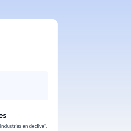
es
ndustrias en declive".