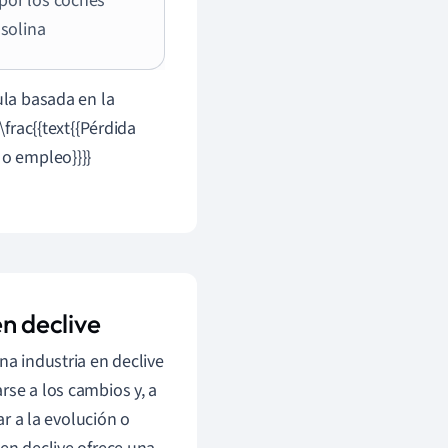
por los coches
asolina
ula basada en la
\frac{{text{{Pérdida
 o empleo}}}}
en declive
na industria en declive
rse a los cambios y, a
ar a la evolución o