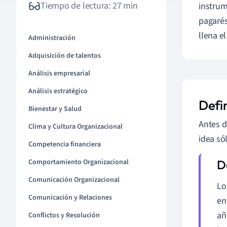
Tiempo de lectura: 27 min
instru
pagarés
llena el
Administración
Adquisición de talentos
Análisis empresarial
Análisis estratégico
Defi
Bienestar y Salud
Antes d
Clima y Cultura Organizacional
idea só
Competencia financiera
Comportamiento Organizacional
Comunicación Organizacional
Lo
Comunicación y Relaciones
en
añ
Conflictos y Resolución