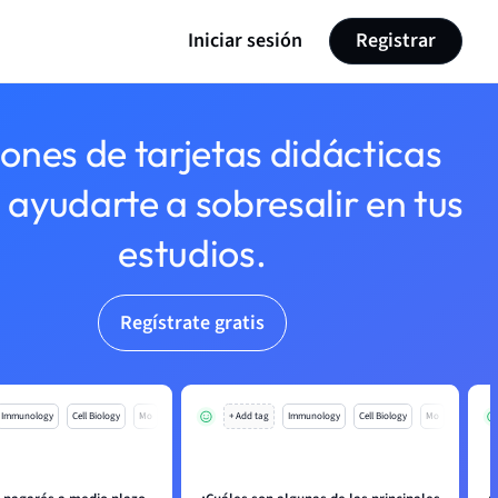
Iniciar sesión
Registrar
lones de tarjetas didácticas
 ayudarte a sobresalir en tus
estudios.
Regístrate gratis
Immunology
Cell Biology
Mo
+ Add tag
Immunology
Cell Biology
Mo