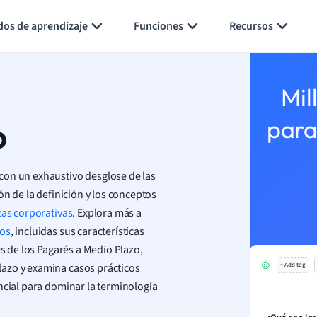
Generar tarjetas de aprendizaje
Resumir página
dos de aprendizaje
Funciones
Recursos
Mil
o
para
con un exhaustivo desglose de las
ón de la definición y los conceptos
zas corporativas
. Explora más a
os
, incluidas sus características
es de los Pagarés a Medio Plazo,
azo y examina casos prácticos
+ Add tag
ncial para dominar la terminología