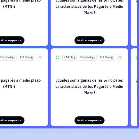
s pagarés a medio plazo
¿Cuáles son algunas de las principales
¿
(MTN)?
características de los Pagarés a Medio
Plazo?
ostrar respuesta
Mostrar respuesta
Immunology
Cell Biology
Mo
+ Add tag
Immunology
Cell Biology
Mo
s pagarés a medio plazo
¿Cuáles son algunas de las principales
¿
(MTN)?
características de los Pagarés a Medio
Plazo?
ostrar respuesta
Mostrar respuesta