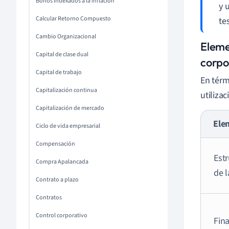
Bonos indexados a la inflación
y 
Calcular Retorno Compuesto
te
Cambio Organizacional
Eleme
Capital de clase dual
corpo
Capital de trabajo
En tér
Capitalización continua
utiliza
Capitalización de mercado
Ele
Ciclo de vida empresarial
Compensación
Est
Compra Apalancada
de 
Contrato a plazo
Contratos
Control corporativo
Fin