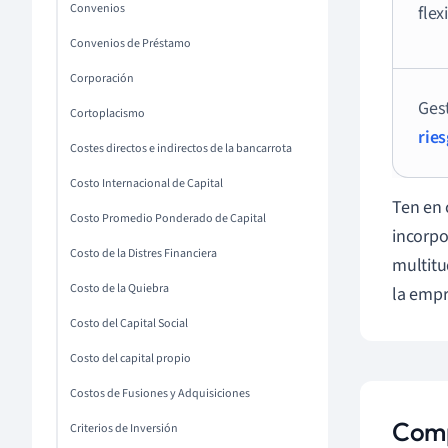
Convenios
flex
Convenios de Préstamo
Corporación
Ges
Cortoplacismo
rie
Costes directos e indirectos de la bancarrota
Costo Internacional de Capital
Ten en 
Costo Promedio Ponderado de Capital
incorpo
Costo de la Distres Financiera
multitu
Costo de la Quiebra
la empr
Costo del Capital Social
Costo del capital propio
Costos de Fusiones y Adquisiciones
Comp
Criterios de Inversión