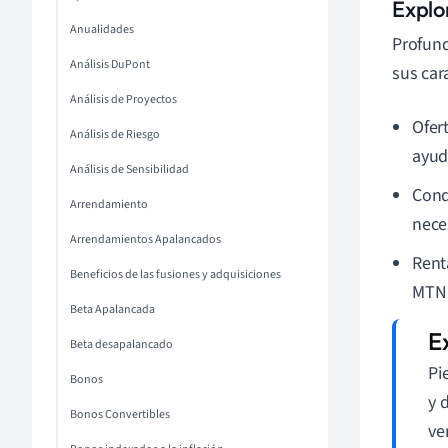
Explo
Anualidades
Profund
Análisis DuPont
sus cara
Análisis de Proyectos
Ofer
Análisis de Riesgo
ayud
Análisis de Sensibilidad
Cond
Arrendamiento
nece
Arrendamientos Apalancados
Rent
Beneficios de las fusiones y adquisiciones
MTN 
Beta Apalancada
Beta desapalancado
Pi
Bonos
y 
Bonos Convertibles
ve