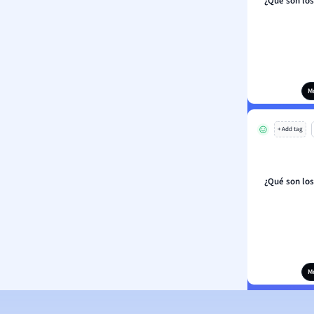
¿Qué son lo
M
+ Add tag
¿Qué son lo
M