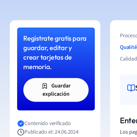
Proceso
Regístrate gratis para
guardar, editar y
Qualité
crear tarjetas de
Calida
memoria.
Guardar
explicación
Ente
Contenido verificado
Publicado el: 24.06.2024
Los pag