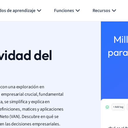
Generar tarjetas de aprendizaje
Resumir página
dos de aprendizaje
Funciones
Recursos
Mil
ividad del
para
s con una exploración en
o empresarial crucial, fundamental
a, se simplifica y explica en
+ Add tag
efiniciones, matices y aplicaciones
l Neto (VAN). Descubre en qué se
 en las decisiones empresariales.