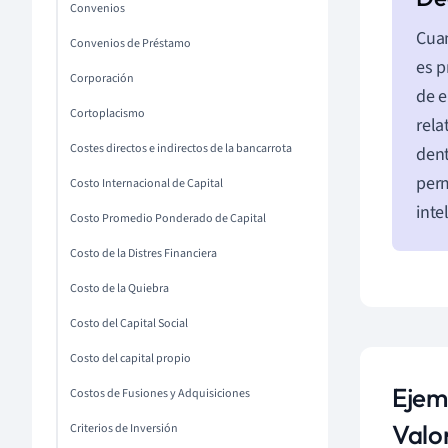
Convenios
Cuan
Convenios de Préstamo
es p
Corporación
de e
Cortoplacismo
rela
Costes directos e indirectos de la bancarrota
dent
perm
Costo Internacional de Capital
inte
Costo Promedio Ponderado de Capital
Costo de la Distres Financiera
Costo de la Quiebra
Costo del Capital Social
Costo del capital propio
Ejem
Costos de Fusiones y Adquisiciones
Valo
Criterios de Inversión