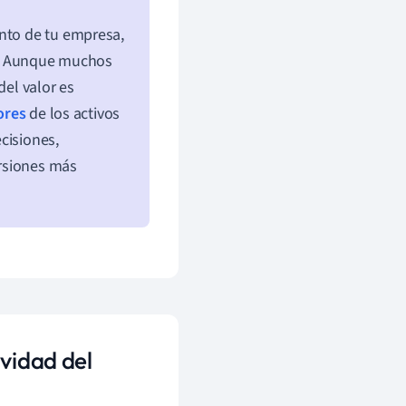
ento de tu empresa,
as. Aunque muchos
del valor es
ores
de los activos
cisiones,
ersiones más
ividad del