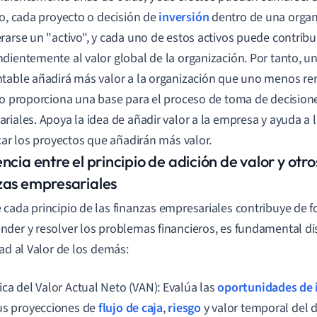
io, cada proyecto o decisión de
inversión
dentro de una organ
rarse un "activo", y cada uno de estos activos puede contribu
dientemente al valor global de la organización. Por tanto, u
table añadirá más valor a la organización que uno menos re
io proporciona una base para el proceso de toma de decisione
riales. Apoya la idea de añadir valor a la empresa y ayuda a l
icar los proyectos que añadirán más valor.
ncia entre el principio de adición de valor y otro
zas empresariales
cada principio de las finanzas empresariales contribuye de f
der y resolver los problemas financieros, es fundamental dist
dad al Valor de los demás:
ica del Valor Actual Neto (VAN): Evalúa las
oportunidades de 
us proyecciones de
flujo de caja
,
riesgo
y valor temporal del d