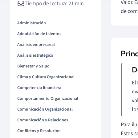
Valor. 
Tiempo de lectura: 21 min
de comp
Administración
Adquisición de talentos
Análisis empresarial
Princ
Análisis estratégico
Bienestar y Salud
Clima y Cultura Organizacional
El
Competencia financiera
ev
Comportamiento Organizacional
va
lo
Comunicación Organizacional
Comunicación y Relaciones
Para il
Conflictos y Resolución
Éstos s