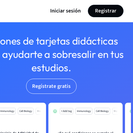
Iniciar sesión
Registrar
lones de tarjetas didácticas
 ayudarte a sobresalir en tus
estudios.
Regístrate gratis
Immunology
Cell Biology
Mo
+ Add tag
Immunology
Cell Biology
Mo