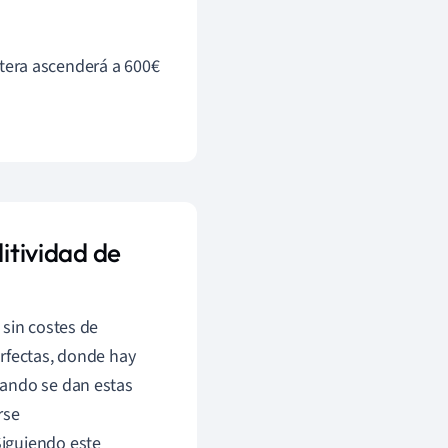
artera ascenderá a 600€
ditividad de
 sin costes de
rfectas, donde hay
uando se dan estas
rse
Siguiendo este