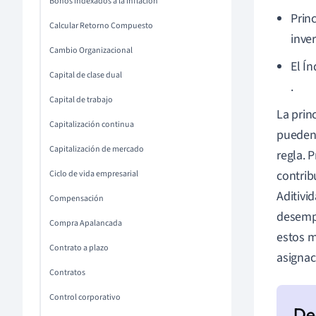
Bonos indexados a la inflación
Princ
Calcular Retorno Compuesto
inve
Cambio Organizacional
El Í
Capital de clase dual
.
Capital de trabajo
La prin
Capitalización continua
pueden 
Capitalización de mercado
regla. P
contrib
Ciclo de vida empresarial
Aditivi
Compensación
desempe
Compra Apalancada
estos m
Contrato a plazo
asignac
Contratos
Control corporativo