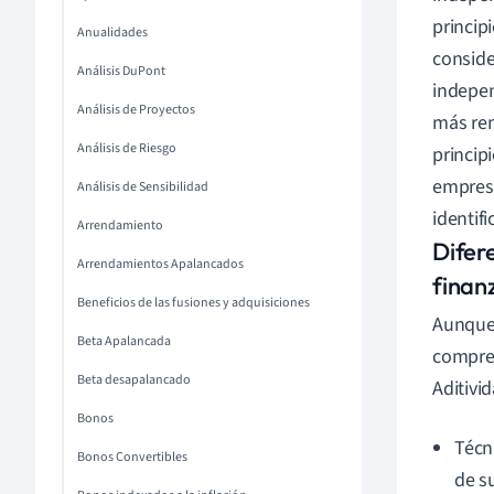
princip
Anualidades
conside
Análisis DuPont
indepen
Análisis de Proyectos
más ren
Análisis de Riesgo
princip
empresa
Análisis de Sensibilidad
identif
Arrendamiento
Difere
Arrendamientos Apalancados
finan
Beneficios de las fusiones y adquisiciones
Aunque 
Beta Apalancada
compren
Beta desapalancado
Aditivi
Bonos
Técn
Bonos Convertibles
de s