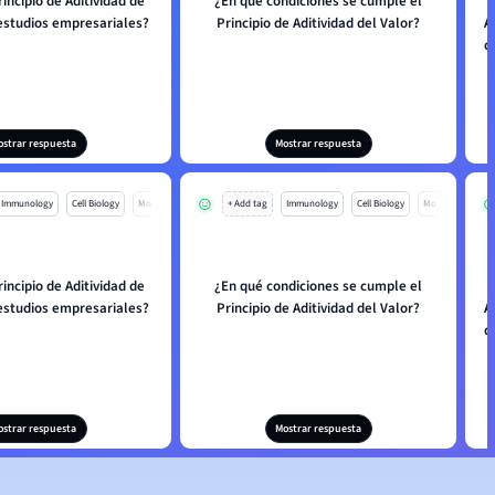
rincipio de Aditividad de
¿En qué condiciones se cumple el
 estudios empresariales?
Principio de Aditividad del Valor?
A
d
ostrar respuesta
Mostrar respuesta
Immunology
Cell Biology
Mo
+ Add tag
Immunology
Cell Biology
Mo
rincipio de Aditividad de
¿En qué condiciones se cumple el
 estudios empresariales?
Principio de Aditividad del Valor?
A
d
ostrar respuesta
Mostrar respuesta