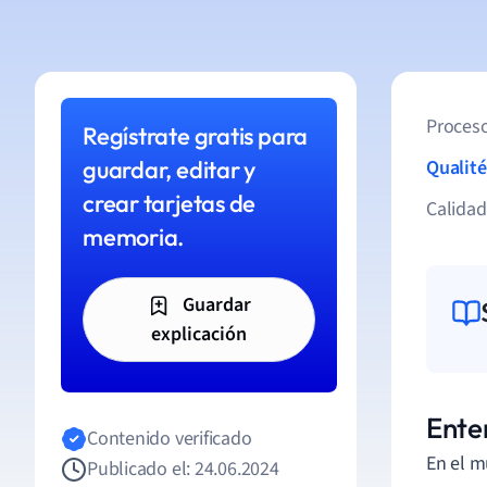
Proceso
Regístrate gratis para
guardar, editar y
Qualité
crear tarjetas de
Calida
memoria.
Guardar
explicación
Enten
Contenido verificado
En el m
Publicado el: 24.06.2024