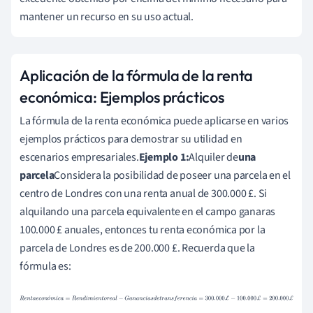
mantener un recurso en su uso actual.
Aplicación de la fórmula de la renta
económica: Ejemplos prácticos
La fórmula de la renta económica puede aplicarse en varios
ejemplos prácticos para demostrar su utilidad en
escenarios empresariales.
Ejemplo 1:
Alquiler de
una
parcela
Considera la posibilidad de poseer una parcela en el
centro de Londres con una renta anual de 300.000 £. Si
alquilando una parcela equivalente en el campo ganaras
100.000 £ anuales, entonces tu renta económica por la
parcela de Londres es de 200.000 £. Recuerda que la
fórmula es:
R
e
n
t
a
e
c
o
n
ó
m
i
c
a
=
R
e
n
d
i
m
i
e
n
t
o
r
e
a
l
−
G
a
n
a
n
c
i
a
s
d
e
t
r
a
n
s
f
e
r
e
n
ó