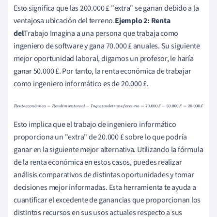
c
i
a
=
300.000
£
−
100.000
£
=
200.000
£
Esto significa que las 200.000 £ "extra" se ganan debido a la
ventajosa ubicación del terreno.
Ejemplo 2: Renta
del
Trabajo Imagina a una persona que trabaja como
ingeniero de software y gana 70.000 £ anuales. Su siguiente
mejor oportunidad laboral, digamos un profesor, le haría
ganar 50.000 £. Por tanto, la renta económica de trabajar
como ingeniero informático es de 20.000 £.
R
e
n
t
a
e
c
o
n
ó
m
i
c
a
=
R
e
n
d
i
m
i
e
n
t
o
r
e
a
l
−
I
n
g
r
e
s
o
s
d
e
t
r
a
n
s
f
e
r
e
n
c
i
ó
a
=
70.000
£
−
50.000
£
=
20.000
£
Esto implica que el trabajo de ingeniero informático
proporciona un "extra" de 20.000 £ sobre lo que podría
ganar en la siguiente mejor alternativa. Utilizando la fórmula
de la renta económica en estos casos, puedes realizar
análisis comparativos de distintas oportunidades y tomar
decisiones mejor informadas. Esta herramienta te ayuda a
cuantificar el excedente de ganancias que proporcionan los
distintos recursos en sus usos actuales respecto a sus