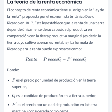
La teoría de la renta económica
El concepto de renta económica tiene su origen en la "ley de
la renta", propuesta por el economista británico David
Ricardo en 1817. Esta ley establece que la renta de una tierra
depende únicamente de su capacidad productiva en
comparación con la tierra productiva marginal (es decir, la
tierra cuyo cultivo apenas es rentable). La fórmula de
Ricardo para la renta puede expresarse como:
R
e
n
t
a
=
P
v
e
c
e
s
Q
−
P
′
v
e
c
e
s
Q
Donde:
es el precio por unidad de producción en la tierra
P
superior,
es la cantidad de producción en la tierra superior,
Q
es el precio por unidad de producción en la tierra
P
′
marginal (considerada como cero).