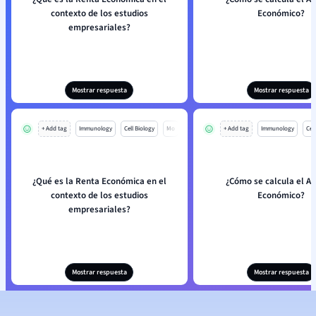
contexto de los estudios
Económico?
empresariales?
Mostrar respuesta
Mostrar respuesta
+ Add tag
Immunology
Cell Biology
Mo
+ Add tag
Immunology
Cell
¿Qué es la Renta Económica en el
¿Cómo se calcula el Al
contexto de los estudios
Económico?
empresariales?
Mostrar respuesta
Mostrar respuesta