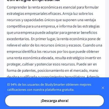
Comprender la renta económica es esencial para formular
estrategias empresariales eficaces. Arroja luz sobre los
recursos y capacidades únicos que suponen una ventaja
competitiva para una empresa, e informa de las estrategias
que una empresa puede adoptar para generar beneficios
excedentarios. En primer lugar, la renta económica pone de
relieve el valor de los recursos únicos y escasos. Cuando una
empresa identifica los recursos por los que puede obtener
una renta económica elevada, resulta estratégico invertir en
proteger, cultivar y potenciar esos recursos. Puede ser en
forma de patentes, posicionamiento en el mercado, mano
de obra cualificada o conocimientos tecnológicos. Además,
la renta económica desempeña un papel clave en la fijación
El 94% de los usuarios de StudySmarter obtienen mejores
de la estrategia de precios de una empresa. Si una empresa
calificaciones con nuestra plataforma gratuita.
puede obtener una renta económica elevada de un recurso
Tarjetas de estudio
Tarjetas de estudio
¡Descarga ahora!
concreto, puede plantearse emplear una estrategia de
precios superior. Esto puede dar lugar a importantes