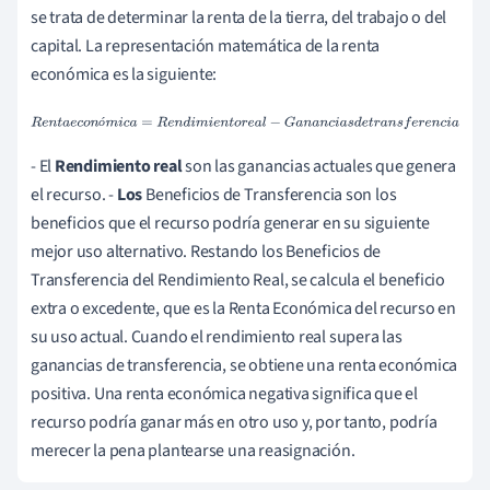
se trata de determinar la renta de la tierra, del trabajo o del
capital. La representación matemática de la renta
económica es la siguiente:
R
e
n
t
a
e
c
o
n
ó
m
i
c
a
=
R
e
n
d
i
m
i
e
n
t
o
r
e
a
l
−
G
a
n
a
n
c
i
a
s
d
e
t
r
a
n
s
f
e
r
e
n
ó
c
i
a
- El
Rendimiento real
son las ganancias actuales que genera
el recurso. -
Los
Beneficios de Transferencia son los
beneficios que el recurso podría generar en su siguiente
mejor uso alternativo. Restando los Beneficios de
Transferencia del Rendimiento Real, se calcula el beneficio
extra o excedente, que es la Renta Económica del recurso en
su uso actual. Cuando el rendimiento real supera las
ganancias de transferencia, se obtiene una renta económica
positiva. Una renta económica negativa significa que el
recurso podría ganar más en otro uso y, por tanto, podría
merecer la pena plantearse una reasignación.