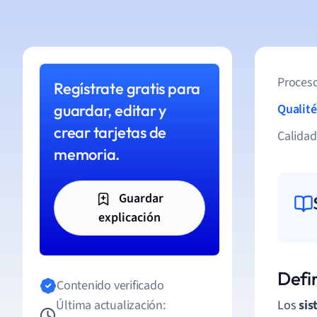
Proceso
Regístrate gratis para
guardar, editar y
Qualité
crear tarjetas de
Calida
memoria.
Guardar
explicación
Defin
Contenido verificado
Última actualización:
Los
sis