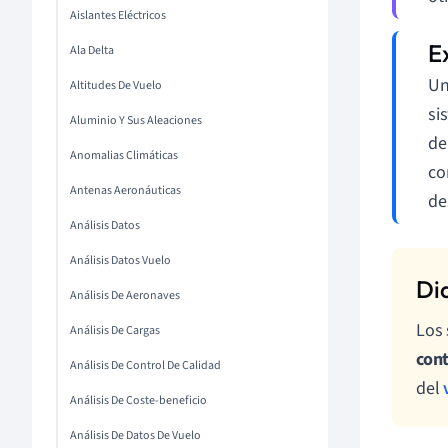
Aislantes Eléctricos
Ala Delta
Un
Altitudes De Vuelo
si
Aluminio Y Sus Aleaciones
de
Anomalias Climáticas
co
Antenas Aeronáuticas
de
Análisis Datos
Análisis Datos Vuelo
Análisis De Aeronaves
Los 
Análisis De Cargas
cont
Análisis De Control De Calidad
del
Análisis De Coste-beneficio
Análisis De Datos De Vuelo