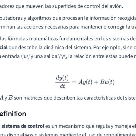
adores que mueven las superficies de control del avión.
utadoras y algoritmos que procesan la información recogida
rminan las acciones necesarias para mantener o corregir la tra
las fórmulas matemáticas fundamentales en los sistemas de 
cial
que describe la dinámica del sistema. Por ejemplo, si se 
 entrada \'u\' y una salida \'y\', la relación entre estas pued
d
y
(
t
)
d
t
=
A
y
(
t
)
+
B
u
(
t
)
y
son matrices que describen las características del sist
A
B
n
sistema de control
es un mecanismo que regula y maneja e
ros dispositivos o sistemas mediante el uso de retroalimentac