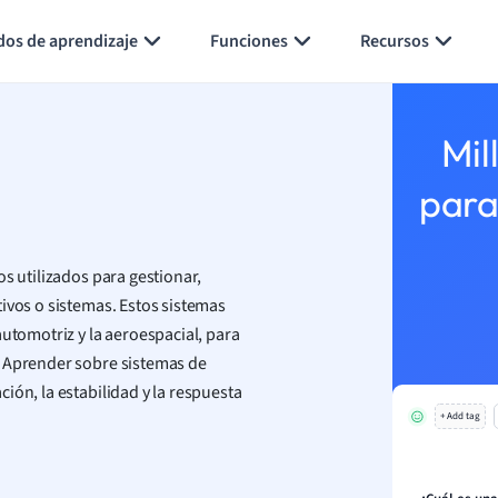
Generar tarjetas de aprendizaje
Resumir página
dos de aprendizaje
Funciones
Recursos
Mil
para
s utilizados para gestionar,
ivos o sistemas. Estos sistemas
automotriz y la aeroespacial, para
. Aprender sobre sistemas de
ión, la estabilidad y la respuesta
+ Add tag