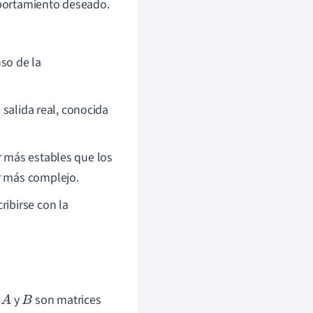
omportamiento deseado.
uso de la
a salida real, conocida
r más estables que los
r más complejo.
ibirse con la
y
y
son matrices
A
B