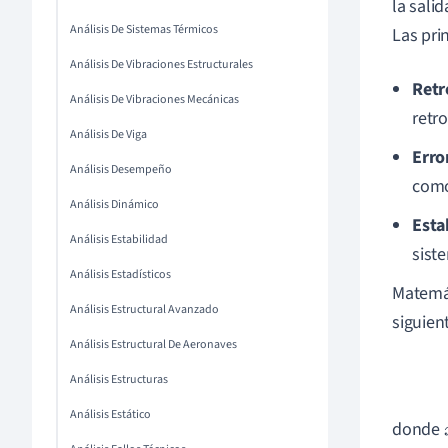
la sali
Análisis De Sistemas Térmicos
Las pri
Análisis De Vibraciones Estructurales
Retr
Análisis De Vibraciones Mecánicas
retr
Análisis De Viga
Erro
Análisis Desempeño
como
Análisis Dinámico
Esta
Análisis Estabilidad
sist
Análisis Estadísticos
Matemát
Análisis Estructural Avanzado
siguien
Análisis Estructural De Aeronaves
Análisis Estructuras
Análisis Estático
donde