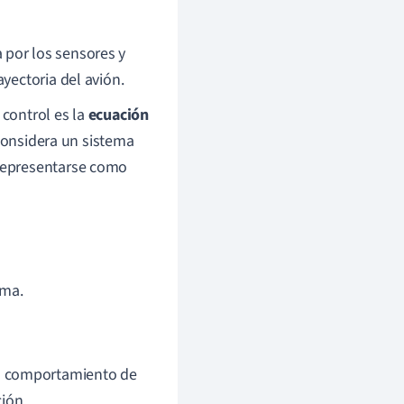
 por los sensores y
yectoria del avión.
control es la
ecuación
considera un sistema
e representarse como
ema.
l comportamiento de
ión.