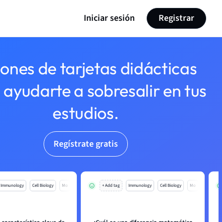
Iniciar sesión
Registrar
lones de tarjetas didácticas
 ayudarte a sobresalir en tus
estudios.
Regístrate gratis
Immunology
Cell Biology
Mo
+ Add tag
Immunology
Cell Biology
Mo