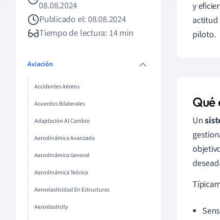
08.08.2024
y eficie
Publicado el: 08.08.2024
actitud
Tiempo de lectura: 14 min
piloto.
Aviación
Accidentes Aéreos
Qué 
Acuerdos Bilaterales
Un
sis
Adaptación Al Cambio
gestion
Aerodinámica Avanzada
objetiv
Aerodinámica General
deseada
Aerodinámica Teórica
Típicam
Aeroelasticidad En Estructuras
Aeroelasticity
Sens