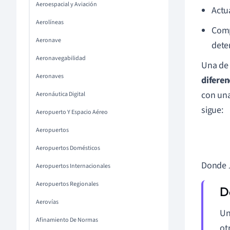
Aeroespacial y Aviación
Actu
Aerolíneas
Comp
Aeronave
dete
Aeronavegabilidad
Una de 
Aeronaves
diferen
con una
Aeronáutica Digital
sigue:
Aeropuerto Y Espacio Aéreo
Aeropuertos
Aeropuertos Domésticos
Donde
Aeropuertos Internacionales
Aeropuertos Regionales
Aerovías
U
Afinamiento De Normas
ot