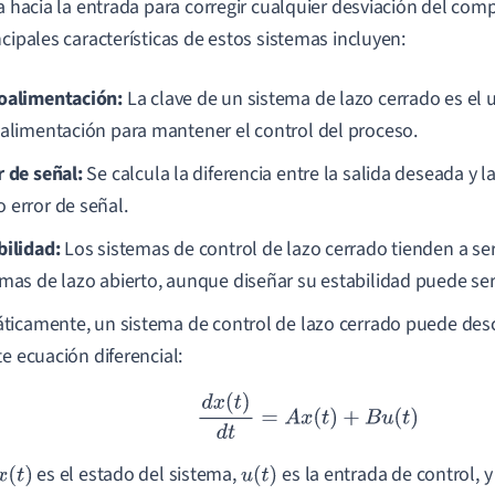
da hacia la entrada para corregir cualquier desviación del c
ncipales características de estos sistemas incluyen:
oalimentación:
La clave de un sistema de lazo cerrado es el 
oalimentación para mantener el control del proceso.
r de señal:
Se calcula la diferencia entre la salida deseada y l
 error de señal.
bilidad:
Los sistemas de control de lazo cerrado tienden a se
emas de lazo abierto, aunque diseñar su estabilidad puede se
icamente, un sistema de control de lazo cerrado puede descr
te ecuación diferencial:
d
x
(
t
)
d
t
=
A
x
(
t
)
+
B
u
(
t
)
es el estado del sistema,
es la entrada de control, 
x
(
t
)
u
(
t
)