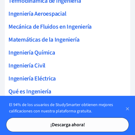
Termodinámica de Ingeniería
Ingeniería Aeroespacial
Mecánica de Fluidos en Ingeniería
Matemáticas de la Ingeniería
Ingeniería Química
Ingeniería Civil
Ingeniería Eléctrica
Qué es Ingeniería
Ingeniería de diseño
El 94% de los usuarios de StudySmarter obtienen mejores
calificaciones con nuestra plataforma gratuita.
Ingeniería de Materiales
Tarjetas de estudio
Tarjetas de estudio
¡Descarga ahora!
Ingeniería profesional