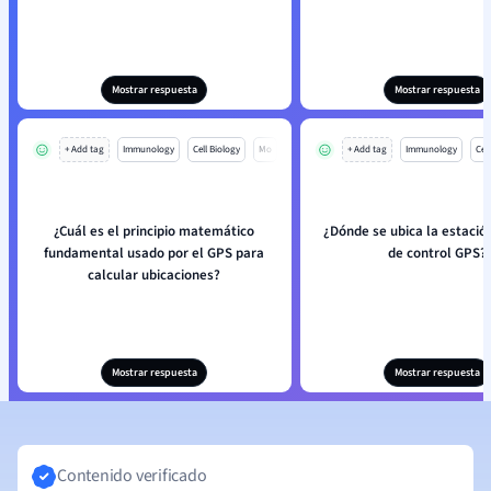
Mostrar respuesta
Mostrar respuesta
+ Add tag
Immunology
Cell Biology
Mo
+ Add tag
Immunology
Cell
¿Cuál es el principio matemático
¿Dónde se ubica la estación
fundamental usado por el GPS para
de control GPS?
calcular ubicaciones?
Mostrar respuesta
Mostrar respuesta
Contenido verificado