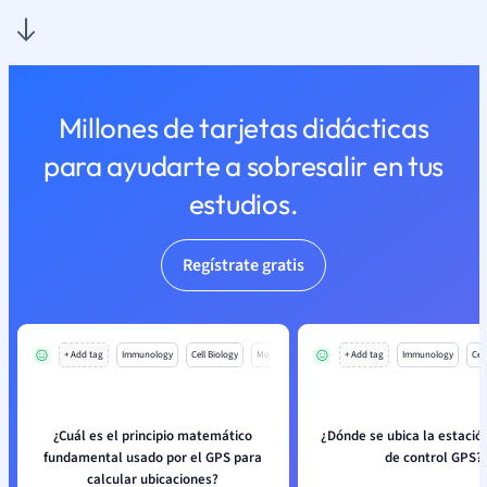
Millones de tarjetas didácticas
para ayudarte a sobresalir en tus
estudios.
Regístrate gratis
+ Add tag
Immunology
Cell Biology
Mo
+ Add tag
Immunology
Cell
¿Cuál es el principio matemático
¿Dónde se ubica la estación
fundamental usado por el GPS para
de control GPS?
calcular ubicaciones?