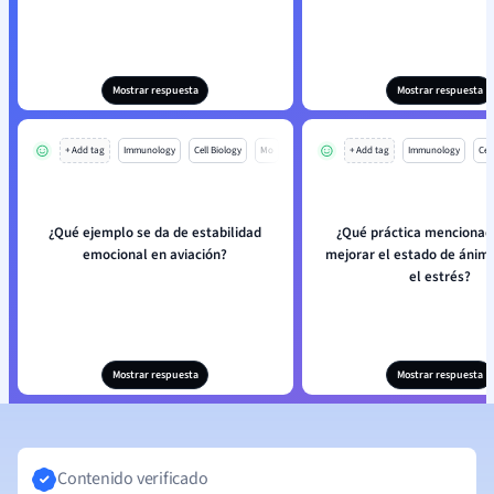
Mostrar respuesta
Mostrar respuesta
+ Add tag
Immunology
Cell Biology
Mo
+ Add tag
Immunology
Cell
¿Qué ejemplo se da de estabilidad
¿Qué práctica menciona
emocional en aviación?
mejorar el estado de ánimo
el estrés?
Mostrar respuesta
Mostrar respuesta
Contenido verificado