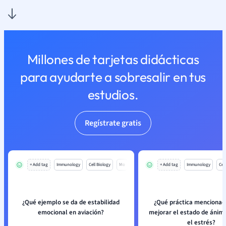
Millones de tarjetas didácticas
para ayudarte a sobresalir en tus
estudios.
Regístrate gratis
+ Add tag
Immunology
Cell Biology
Mo
+ Add tag
Immunology
Cell
¿Qué ejemplo se da de estabilidad
¿Qué práctica menciona
emocional en aviación?
mejorar el estado de ánimo
el estrés?