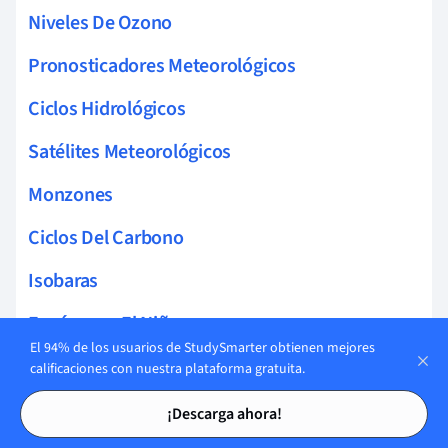
Niveles De Ozono
Pronosticadores Meteorológicos
Ciclos Hidrológicos
Satélites Meteorológicos
Monzones
Ciclos Del Carbono
Isobaras
Fenómeno El Niño
El 94% de los usuarios de StudySmarter obtienen mejores
Termosfera
calificaciones con nuestra plataforma gratuita.
Tarjetas de estudio
Tarjetas de estudio
Vientos Alisios
¡Descarga ahora!