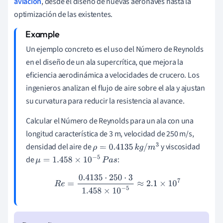
aviación
, desde el diseño de nuevas aeronaves hasta la
optimización de las existentes.
Un ejemplo concreto es el uso del Número de Reynolds
en el diseño de un ala supercrítica, que mejora la
eficiencia aerodinámica a velocidades de crucero. Los
ingenieros analizan el flujo de aire sobre el ala y ajustan
su curvatura para reducir la resistencia al avance.
Calcular el Número de Reynolds para un ala con una
longitud característica de 3 m, velocidad de 250 m/s,
densidad del aire de
y viscosidad
ρ
=
0.4135
k
g
/
m
3
de
:
μ
=
1.458
×
10
−
5
P
a
s
R
e
=
0.4135
⋅
250
⋅
3
1.458
×
10
−
5
≈
2.1
×
10
7