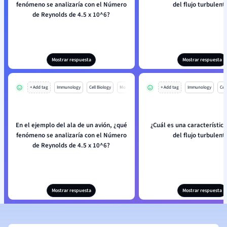
fenómeno se analizaría con el Número
del flujo turbulent
de Reynolds de 4.5 x 10^6?
Mostrar respuesta
Mostrar respuesta
+ Add tag
Immunology
Cell Biology
Mo
+ Add tag
Immunology
Cell
En el ejemplo del ala de un avión, ¿qué
¿Cuál es una característica
fenómeno se analizaría con el Número
del flujo turbulent
de Reynolds de 4.5 x 10^6?
Mostrar respuesta
Mostrar respuesta