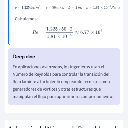
ρ
=
1.225
k
g
/
m
3
,
v
=
50
m
/
s
,
L
=
2
m
,
μ
=
1.81
×
10
−
5
P
a
⋅
s
Calculamos:
R
e
=
1.225
⋅
50
⋅
2
1.81
×
10
−
5
≈
6.77
×
10
6
En aplicaciones avanzadas, los ingenieros usan el
Número de Reynolds para controlar la transición del
flujo laminar a turbulento empleando técnicas como
generadores de vórtices y otras estructuras que
manipulan el flujo para optimizar su comportamiento.