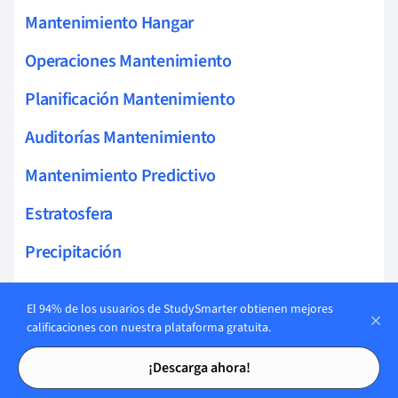
Mantenimiento Hangar
Operaciones Mantenimiento
Planificación Mantenimiento
Auditorías Mantenimiento
Mantenimiento Predictivo
Estratosfera
Precipitación
Mapas Del Tiempo
El 94% de los usuarios de StudySmarter obtienen mejores
Huracanes
calificaciones con nuestra plataforma gratuita.
Tarjetas de estudio
Tarjetas de estudio
Pronóstico Del Tiempo
¡Descarga ahora!