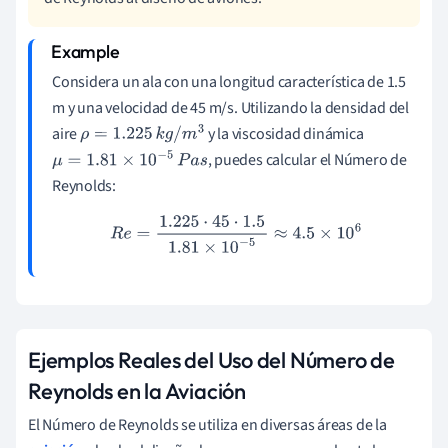
Considera un ala con una longitud característica de 1.5
m y una velocidad de 45 m/s. Utilizando la densidad del
aire
y la viscosidad dinámica
ρ
=
1.225
k
g
/
m
3
, puedes calcular el Número de
μ
=
1.81
×
10
−
5
P
a
s
Reynolds:
R
e
=
1.225
⋅
45
⋅
1.5
1.81
×
10
−
5
≈
4.5
×
10
6
Ejemplos Reales del Uso del Número de
Reynolds en la Aviación
El Número de Reynolds se utiliza en diversas áreas de la