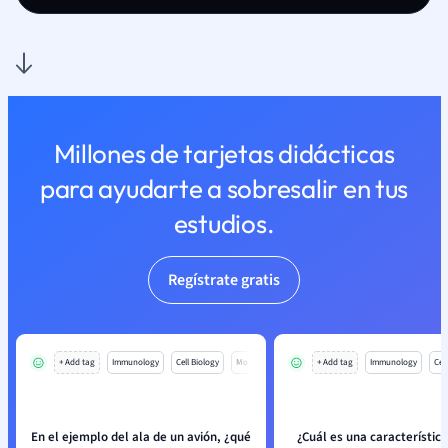
Millones de tarjetas didácticas
para ayudarte a sobresalir en tus
estudios.
Regístrate gratis
+ Add tag
Immunology
Cell Biology
Mo
+ Add tag
Immunology
Cell
En el ejemplo del ala de un avión, ¿qué
¿Cuál es una característica