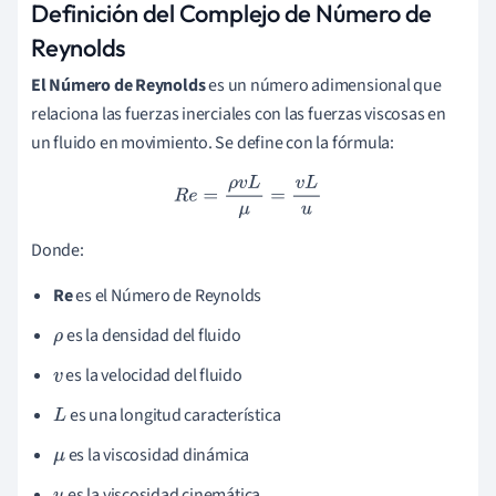
Definición del Complejo de Número de
Reynolds
El Número de Reynolds
es un número adimensional que
relaciona las fuerzas inerciales con las fuerzas viscosas en
un fluido en movimiento. Se define con la fórmula:
R
e
=
ρ
v
L
μ
=
v
L
u
Donde:
Re
es el Número de Reynolds
es la densidad del fluido
ρ
es la velocidad del fluido
v
es una longitud característica
L
es la viscosidad dinámica
μ
es la viscosidad cinemática