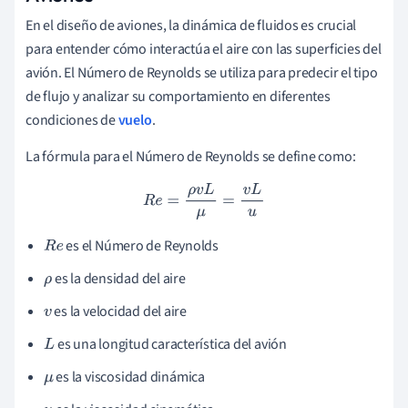
En el diseño de aviones, la dinámica de fluidos es crucial
para entender cómo interactúa el aire con las superficies del
avión. El Número de Reynolds se utiliza para predecir el tipo
de flujo y analizar su comportamiento en diferentes
condiciones de
vuelo
.
La fórmula para el Número de Reynolds se define como:
R
e
=
ρ
v
L
μ
=
v
L
u
es el Número de Reynolds
R
e
es la densidad del aire
ρ
es la velocidad del aire
v
es una longitud característica del avión
L
es la viscosidad dinámica
μ