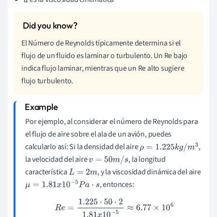
u
El Número de Reynolds típicamente determina si el
flujo de un fluido es laminar o turbulento. Un Re bajo
indica flujo laminar, mientras que un Re alto sugiere
flujo turbulento.
Por ejemplo, al considerar el número de Reynolds para
el flujo de aire sobre el ala de un avión, puedes
calcularlo así: Si la densidad del aire
,
ρ
=
1.225
k
g
/
m
3
la velocidad del aire
, la longitud
v
=
50
m
/
s
característica
, y la viscosidad dinámica del aire
L
=
2
m
, entonces:
μ
=
1.81
x
10
−
5
P
a
⋅
s
R
e
=
1.225
⋅
50
⋅
2
1.81
x
10
−
5
≈
6.77
×
10
6