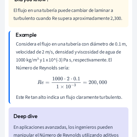
El flujo en una tubería puede cambiar de laminar a
turbulento cuando Re supera aproximadamente 2,300.
Considera el flujo en una tubería con diámetro de 0.1 m,
velocidad de 2 m/s, densidad y viscosidad de agua de
1000 kg/m³ y 1 x 10^{-3} Pa s, respectivamente. El
Número de Reynolds sería:
R
e
=
1000
⋅
2
⋅
0.1
1
×
10
−
3
=
200
,
000
Este Re tan alto indica un flujo claramente turbulento.
En aplicaciones avanzadas, los ingenieros pueden
manipular el Número de Reynolds utilizando aditivos