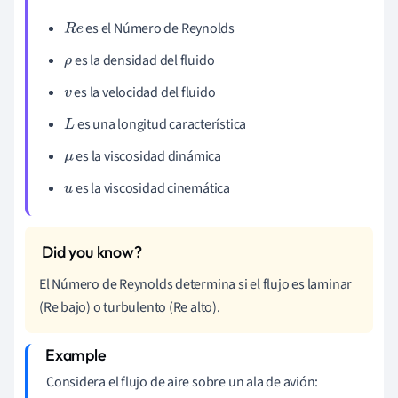
es el Número de Reynolds
R
e
es la densidad del fluido
ρ
es la velocidad del fluido
v
es una longitud característica
L
es la viscosidad dinámica
μ
es la viscosidad cinemática
u
El Número de Reynolds determina si el flujo es laminar
(Re bajo) o turbulento (Re alto).
Considera el flujo de aire sobre un ala de avión: