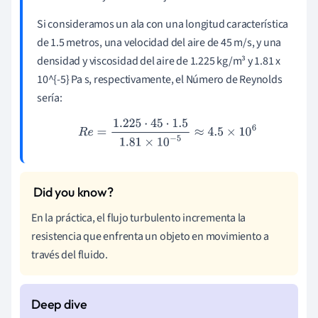
Si consideramos un ala con una longitud característica
de 1.5 metros, una velocidad del aire de 45 m/s, y una
densidad y viscosidad del aire de 1.225 kg/m³ y 1.81 x
10^{-5} Pa s, respectivamente, el Número de Reynolds
sería:
R
e
=
1.225
⋅
45
⋅
1.5
1.81
×
10
−
5
≈
4.5
×
10
6
En la práctica, el flujo turbulento incrementa la
resistencia que enfrenta un objeto en movimiento a
través del fluido.