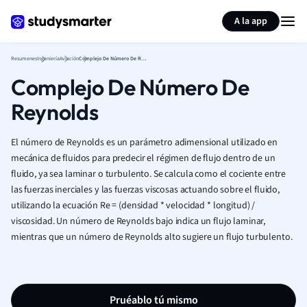
Generar tarjetas de aprendizaje
Resumir página
A la app
Resumenes
Ingeniería
Aviación
Complejo De Número De Reynolds
Complejo De Número De
Reynolds
El número de Reynolds es un parámetro adimensional utilizado en
mecánica de fluidos para predecir el régimen de flujo dentro de un
fluido, ya sea laminar o turbulento. Se calcula como el cociente entre
las fuerzas inerciales y las fuerzas viscosas actuando sobre el fluido,
utilizando la ecuación Re = (densidad * velocidad * longitud) /
viscosidad. Un número de Reynolds bajo indica un flujo laminar,
mientras que un número de Reynolds alto sugiere un flujo turbulento.
Pruéablo tú mismo