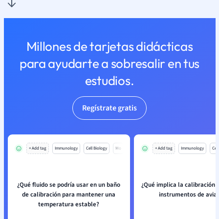
Millones de tarjetas didácticas
para ayudarte a sobresalir en tus
estudios.
Regístrate gratis
+ Add tag
Immunology
Cell Biology
Mo
+ Add tag
Immunology
Cell
¿Qué fluido se podría usar en un baño
¿Qué implica la calibración 
de calibración para mantener una
instrumentos de avia
temperatura estable?