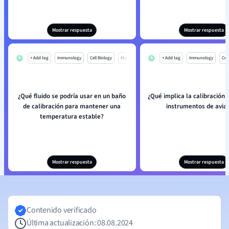
Mostrar respuesta
Mostrar respuesta
+ Add tag
Immunology
Cell Biology
Mo
+ Add tag
Immunology
Cell
¿Qué fluido se podría usar en un baño
¿Qué implica la calibración 
de calibración para mantener una
instrumentos de avia
temperatura estable?
Mostrar respuesta
Mostrar respuesta
Contenido verificado
Última actualización: 08.08.2024