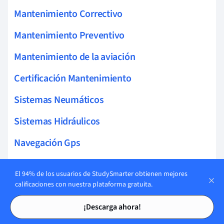
Mantenimiento Correctivo
Mantenimiento Preventivo
Mantenimiento de la aviación
Certificación Mantenimiento
Sistemas Neumáticos
Sistemas Hidráulicos
Navegación Gps
Sistemas Aviónicos
El 94% de los usuarios de StudySmarter obtienen mejores
Circuitos Aviónicos
calificaciones con nuestra plataforma gratuita.
Tarjetas de estudio
Tarjetas de estudio
Sistemas Navegación
¡Descarga ahora!