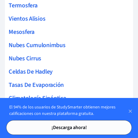
Termosfera
Vientos Alisios
Mesosfera
Nubes Cumulonimbus
Nubes Cirrus
Celdas De Hadley
Tasas De Evaporación
Climatología Sinóptica
El 94% de los usuarios de StudySmarter obtienen mejores
Zonas Climáticas
calificaciones con nuestra plataforma gratuita.
Tarjetas de estudio
Tarjetas de estudio
Isotermas
¡Descarga ahora!
Anomalias Climáticas