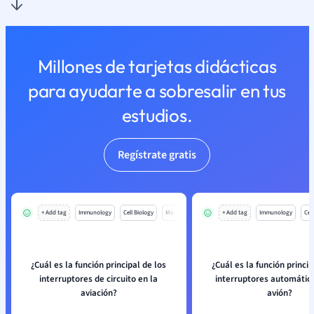
Millones de tarjetas didácticas
para ayudarte a sobresalir en tus
estudios.
Regístrate gratis
+ Add tag
Immunology
Cell Biology
Mo
+ Add tag
Immunology
Cell
¿Cuál es la función principal de los
¿Cuál es la función princip
interruptores de circuito en la
interruptores automátic
aviación?
avión?