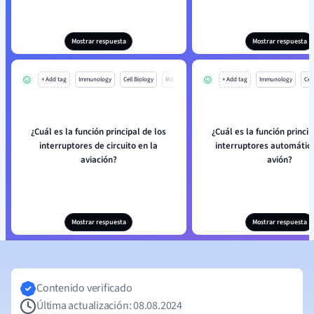
Mostrar respuesta
Mostrar respuesta
+ Add tag
Immunology
Cell Biology
Mo
+ Add tag
Immunology
Cell
¿Cuál es la función principal de los
¿Cuál es la función princip
interruptores de circuito en la
interruptores automátic
aviación?
avión?
Mostrar respuesta
Mostrar respuesta
Contenido verificado
Última actualización: 08.08.2024