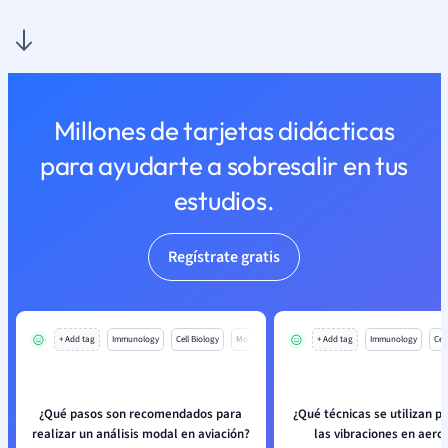
Millones de tarjetas didácticas
para ayudarte a sobresalir en tus
estudios.
Regístrate gratis
+ Add tag
Immunology
Cell Biology
Mo
+ Add tag
Immunology
Cell
¿Qué pasos son recomendados para
¿Qué técnicas se utilizan p
realizar un análisis modal en aviación?
las vibraciones en aer