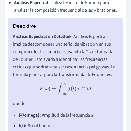
Análisis Espectral:
Utiliza técnicas de Fourier para
analizar la composición frecuencial de las vibraciones.
Análisis Espectral en Detalle:
El Análisis Espectral
implica descomponer una señal de vibración en sus
componentes frecuenciales usando la Transformada
de Fourier. Esto ayuda a identificar las frecuencias
críticas que podrían causar resonancias peligrosas. La
fórmula general para la Transformada de Fourier es:
F
(
ω
)
=
∫
−
∞
∞
f
(
t
)
e
−
i
ω
t
d
t
donde:
F(\omega):
Amplitud de la frecuencia
ω
f(t):
Señal temporal