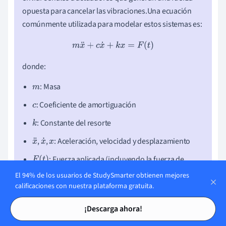
opuesta para cancelar las vibraciones.Una ecuación
comúnmente utilizada para modelar estos sistemas es:
m
x
¨
+
c
x
˙
+
k
x
=
F
(
t
)
donde:
: Masa
m
: Coeficiente de amortiguación
c
: Constante del resorte
k
,
,
: Aceleración, velocidad y desplazamiento
x
x
x
¨
˙
: Fuerza aplicada (incluyendo la fuerza de
F
(
t
)
control activo)
El 94% de los usuarios de StudySmarter obtienen mejores
calificaciones con nuestra plataforma gratuita.
Tarjetas de estudio
Tarjetas de estudio
¡Descarga ahora!