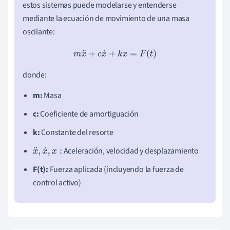
estos sistemas puede modelarse y entenderse
mediante la ecuación de movimiento de una masa
oscilante:
m
x
¨
+
c
x
˙
+
k
x
=
F
(
t
)
donde:
m:
Masa
c:
Coeficiente de amortiguación
k:
Constante del resorte
Aceleración, velocidad y desplazamiento
x
¨
,
x
˙
,
x
:
F(t):
Fuerza aplicada (incluyendo la fuerza de
control activo)