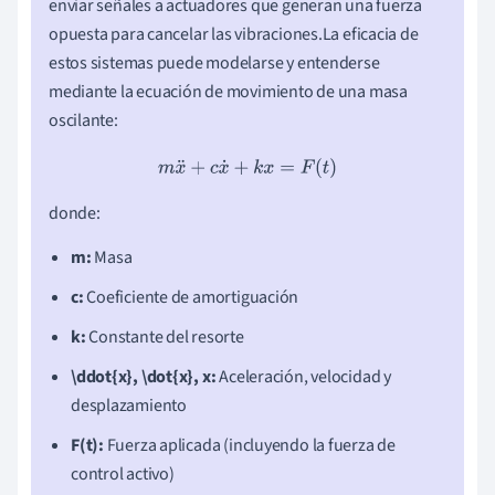
enviar señales a actuadores que generan una fuerza
opuesta para cancelar las vibraciones.La eficacia de
estos sistemas puede modelarse y entenderse
mediante la ecuación de movimiento de una masa
oscilante:
m
x
¨
+
c
x
˙
+
k
x
=
F
(
t
)
donde:
m:
Masa
c:
Coeficiente de amortiguación
k:
Constante del resorte
\ddot{x}, \dot{x}, x:
Aceleración, velocidad y
desplazamiento
F(t):
Fuerza aplicada (incluyendo la fuerza de
control activo)