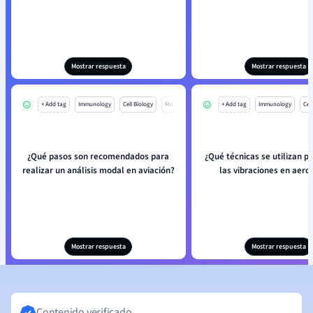
Mostrar respuesta
Mostrar respuesta
+ Add tag
Immunology
Cell Biology
Mo
+ Add tag
Immunology
Cell
¿Qué pasos son recomendados para
¿Qué técnicas se utilizan p
realizar un análisis modal en aviación?
las vibraciones en aer
Mostrar respuesta
Mostrar respuesta
Contenido verificado