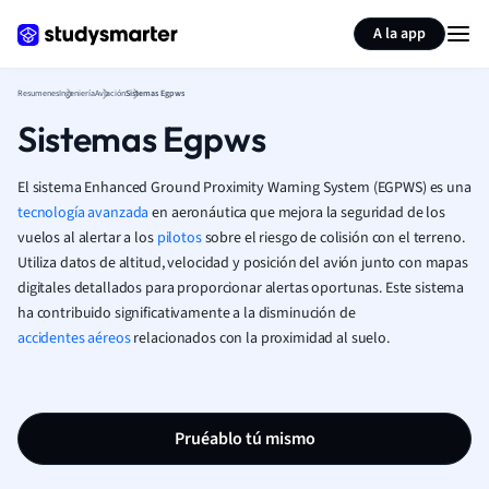
Generar tarjetas de aprendizaje
Resumir página
A la app
Resumenes
Ingeniería
Aviación
Sistemas Egpws
Sistemas Egpws
El sistema Enhanced Ground Proximity Warning System (EGPWS) es una
tecnología avanzada
en aeronáutica que mejora la seguridad de los
vuelos al alertar a los
pilotos
sobre el riesgo de colisión con el terreno.
Utiliza datos de altitud, velocidad y posición del avión junto con mapas
digitales detallados para proporcionar alertas oportunas. Este sistema
ha contribuido significativamente a la disminución de
accidentes aéreos
relacionados con la proximidad al suelo.
Pruéablo tú mismo