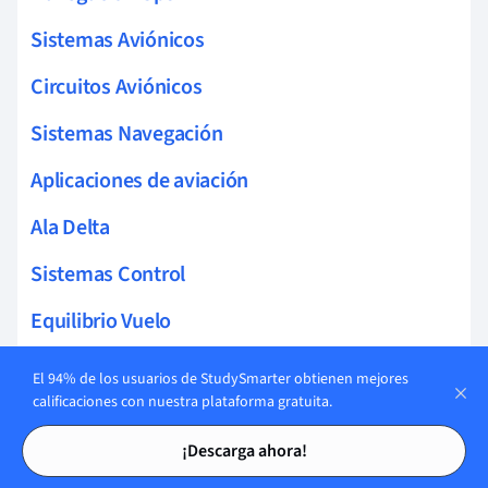
Sistemas Aviónicos
Circuitos Aviónicos
Sistemas Navegación
Aplicaciones de aviación
Ala Delta
Sistemas Control
Equilibrio Vuelo
Percepción Remota
El 94% de los usuarios de StudySmarter obtienen mejores
calificaciones con nuestra plataforma gratuita.
Sistemas Radar
Tarjetas de estudio
Tarjetas de estudio
¡Descarga ahora!
Gestión Mantenimiento