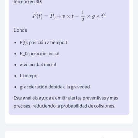
terreno en 3D:
P
(
t
)
=
P
0
+
v
×
t
−
1
2
×
g
×
t
2
Donde
P(t): posición a tiempo t
P_0: posición inicial
v: velocidad inicial
t: tiempo
g: aceleración debida a la gravedad
Este análisis ayuda a emitir alertas preventivas y más
precisas, reduciendo la probabilidad de colisiones.