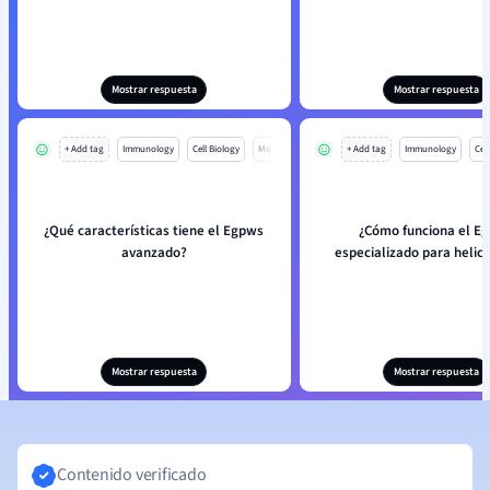
Mostrar respuesta
Mostrar respuesta
+ Add tag
Immunology
Cell Biology
Mo
+ Add tag
Immunology
Cell
¿Qué características tiene el Egpws
¿Cómo funciona el E
avanzado?
especializado para helic
Mostrar respuesta
Mostrar respuesta
Contenido verificado