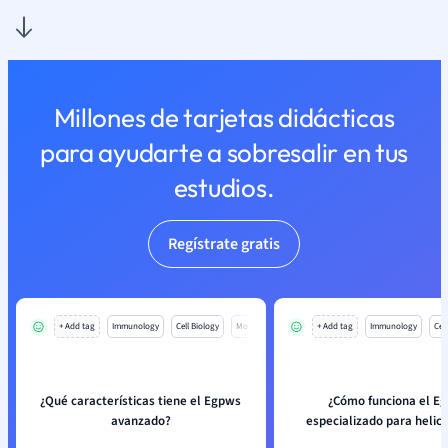
Millones de tarjetas didácticas
para ayudarte a sobresalir en tus
estudios.
Regístrate gratis
+ Add tag
Immunology
Cell Biology
Mo
+ Add tag
Immunology
Cell
¿Qué características tiene el Egpws
¿Cómo funciona el E
avanzado?
especializado para helic