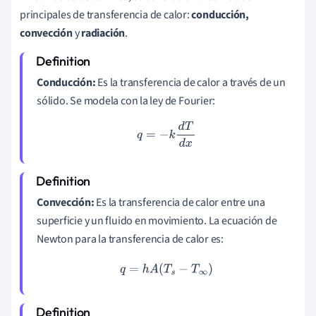
principales de transferencia de calor:
conducción,
convección
y
radiación
.
Conducción:
Es la transferencia de calor a través de un
sólido. Se modela con la ley de Fourier:
q
=
−
k
d
T
d
x
Convección:
Es la transferencia de calor entre una
superficie y un fluido en movimiento. La ecuación de
Newton para la transferencia de calor es:
q
=
h
A
(
T
s
−
T
∞
)