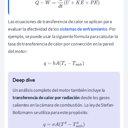
Q
−
W
=
d
d
t
(
U
+
K
E
+
P
E
)
Las ecuaciones de transferencia de calor se aplican para
evaluar la efectividad de los
sistemas de enfriamiento
. Por
ejemplo, se puede usar la siguiente fórmula para calcular la
tasa de transferencia de calor por convección en la pared
del motor:
q
=
h
A
(
T
s
−
T
amb
)
Un análisis completo del motor también incluye la
transferencia de calor por radiación
desde los gases
calientes en la cámara de combustión. La ley de Stefan-
Boltzmann se utiliza para este propósito:
q
=
σ
A
(
T
4
−
T
amb
4
)