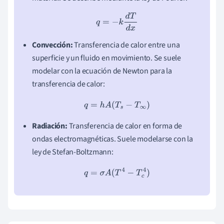
q
=
−
k
d
T
d
x
Convección:
Transferencia de calor entre una
superficie y un fluido en movimiento. Se suele
modelar con la ecuación de Newton para la
transferencia de calor:
q
=
h
A
(
T
s
−
T
∞
)
Radiación:
Transferencia de calor en forma de
ondas electromagnéticas. Suele modelarse con la
ley de Stefan-Boltzmann:
q
=
σ
A
(
T
4
−
T
c
4
)