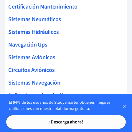
Certificación Mantenimiento
Sistemas Neumáticos
Sistemas Hidráulicos
Navegación Gps
Sistemas Aviónicos
Circuitos Aviónicos
Sistemas Navegación
Aplicaciones de aviación
El 94% de los usuarios de StudySmarter obtienen mejores
Ala Delta
calificaciones con nuestra plataforma gratuita.
Tarjetas de estudio
Tarjetas de estudio
Sistemas Control
¡Descarga ahora!