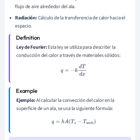
flujo de aire alrededor del ala.
Radiación:
Cálculo de la transferencia de calor hacia el
espacio.
Ley de Fourier:
Esta ley se utiliza para describir la
conducción del calor a través de materiales sólidos:
q
=
−
k
d
T
d
x
Ejemplo:
Al calcular la convección del calor en la
superficie de un ala, se usa la siguiente fórmula:
q
=
h
A
(
T
s
−
T
amb
)