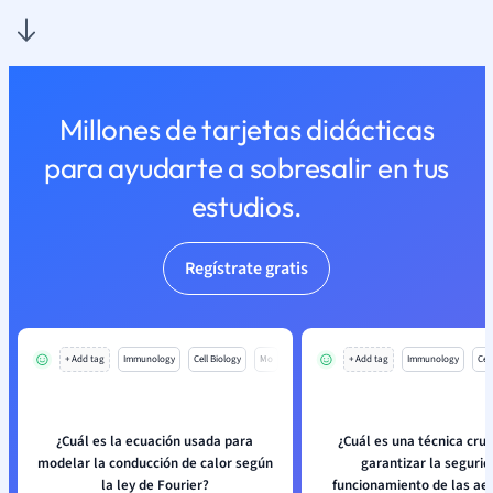
Millones de tarjetas didácticas
para ayudarte a sobresalir en tus
estudios.
Regístrate gratis
+ Add tag
Immunology
Cell Biology
Mo
+ Add tag
Immunology
Cell
¿Cuál es la ecuación usada para
¿Cuál es una técnica cruc
modelar la conducción de calor según
garantizar la segurid
la ley de Fourier?
funcionamiento de las ae