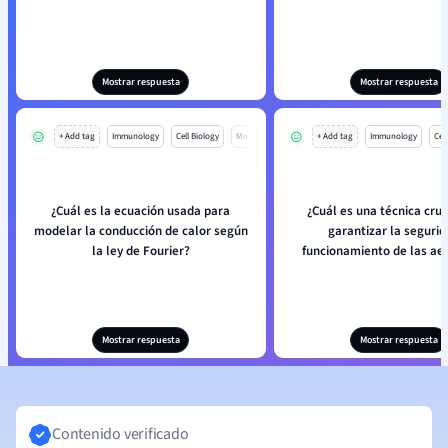
Mostrar respuesta
Mostrar respuesta
+ Add tag
Immunology
Cell Biology
Mo
+ Add tag
Immunology
Cell
¿Cuál es la ecuación usada para
¿Cuál es una técnica cruc
modelar la conducción de calor según
garantizar la segurid
la ley de Fourier?
funcionamiento de las ae
Mostrar respuesta
Mostrar respuesta
Contenido verificado