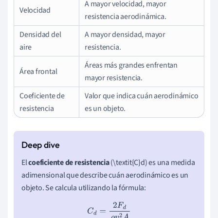
A mayor velocidad, mayor
Velocidad
resistencia aerodinámica.
Densidad del
A mayor densidad, mayor
aire
resistencia.
Áreas más grandes enfrentan
Área frontal
mayor resistencia.
Coeficiente de
Valor que indica cuán aerodinámico
resistencia
es un objeto.
El
coeficiente de resistencia
(\textit{C}d) es una medida
adimensional que describe cuán aerodinámico es un
objeto. Se calcula utilizando la fórmula:
C
d
=
2
F
d
ρ
v
2
A