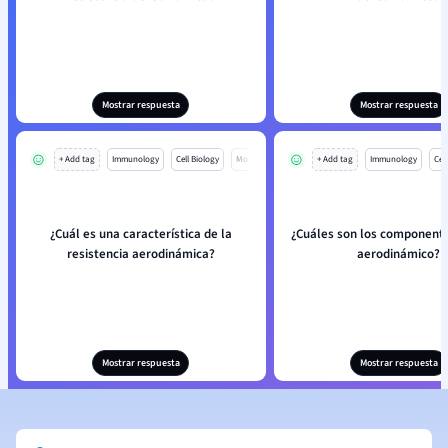
Mostrar respuesta
Mostrar respuesta
+ Add tag
Immunology
Cell Biology
Mo
+ Add tag
Immunology
Cell
¿Cuál es una característica de la
¿Cuáles son los componentes
resistencia aerodinámica?
aerodinámico?
Mostrar respuesta
Mostrar respuesta