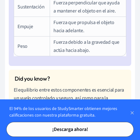
Fuerza perpendicular que ayuda
Sustentación
a mantener el objeto en el aire.
Fuerza que propulsa el objeto
Empuje
hacia adelante.
Fuerza debido a la gravedad que
Peso
actúa hacia abajo.
El equilibrio entre estos componentes es esencial para
un vuelo controlado y seguro, así como para la
eficiencia de los vehículos terrestres y marítimos.
El 94% de los usuarios de StudySmarter obtienen mejores
calificaciones con nuestra plataforma gratuita.
Comprender y equilibrar los componentes del flujo
Tarjetas de estudio
Tarjetas de estudio
¡Descarga ahora!
aerodinámico es crucial en el diseño de aeronaves y
vehículos de alto rendimiento. Los ingenieros utilizan