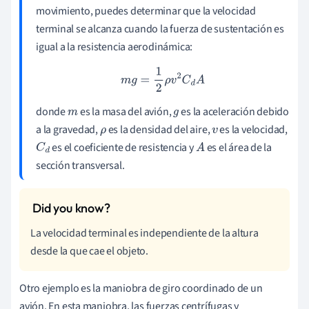
movimiento, puedes determinar que la velocidad
terminal se alcanza cuando la fuerza de sustentación es
igual a la resistencia aerodinámica:
m
g
=
1
2
ρ
v
2
C
d
A
donde
es la masa del avión,
es la aceleración debido
m
g
a la gravedad,
es la densidad del aire,
es la velocidad,
ρ
v
es el coeficiente de resistencia y
es el área de la
C
d
A
sección transversal.
La velocidad terminal es independiente de la altura
desde la que cae el objeto.
Otro ejemplo es la maniobra de giro coordinado de un
avión. En esta maniobra, las fuerzas centrífugas y