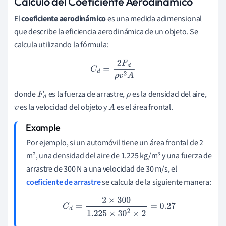
Cálculo del Coeficiente Aerodinámico
El
coeficiente aerodinámico
es una medida adimensional
que describe la eficiencia aerodinámica de un objeto. Se
calcula utilizando la fórmula:
C
d
=
2
F
d
ρ
v
2
A
donde
es la fuerza de arrastre,
es la densidad del aire,
F
d
ρ
es la velocidad del objeto y
es el área frontal.
v
A
Por ejemplo, si un automóvil tiene un área frontal de 2
m², una densidad del aire de 1.225 kg/m³ y una fuerza de
arrastre de 300 N a una velocidad de 30 m/s, el
coeficiente de arrastre
se calcula de la siguiente manera:
C
d
=
2
×
300
1.225
×
30
2
×
2
=
0.27