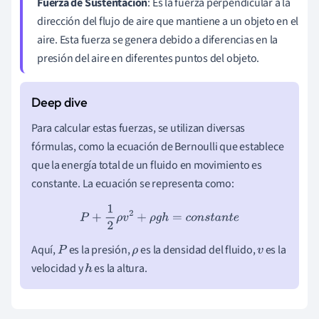
Fuerza de Sustentación
: Es la fuerza perpendicular a la
dirección del flujo de aire que mantiene a un objeto en el
aire. Esta fuerza se genera debido a diferencias en la
presión del aire en diferentes puntos del objeto.
Para calcular estas fuerzas, se utilizan diversas
fórmulas, como la ecuación de Bernoulli que establece
que la energía total de un fluido en movimiento es
constante. La ecuación se representa como:
P
+
1
2
ρ
v
2
+
ρ
g
h
=
c
o
n
s
t
a
n
t
e
Aquí,
es la presión,
es la densidad del fluido,
es la
P
ρ
v
velocidad y
es la altura.
h