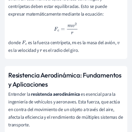
centrípetas deben estar equilibradas. Esto se puede
expresar matemáticamente mediante la ecuación:
F
c
=
m
v
2
r
donde
es la fuerza centrípeta,
es la masa del avión,
F
c
m
v
es la velocidad y
es el radio del giro.
r
Resistencia Aerodinámica: Fundamentos
y Aplicaciones
Entender la
resistencia aerodinámica
es esencial para la
ingeniería de vehículos y aeronaves. Esta fuerza, que actúa
en contra del movimiento de un objeto a través del aire,
afecta la eficiencia y el rendimiento de múltiples sistemas de
transporte.