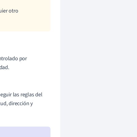
uier otro
ntrolado por
idad.
eguir las reglas del
ud, dirección y