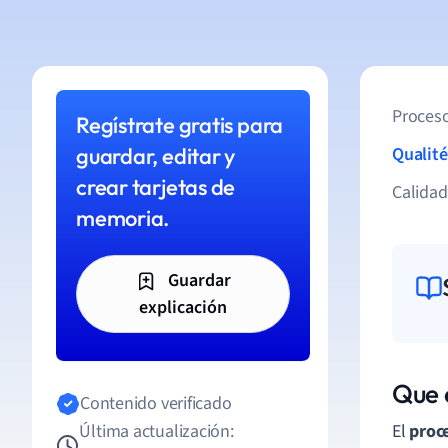
Proceso
Regístrate gratis para
guardar, editar y
Qualité
crear tarjetas de
Calida
memoria.
Guardar
explicación
Que 
Contenido verificado
Última actualización:
El
proc