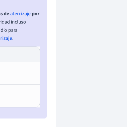
as de
aterrizaje
por
ridad incluso
adio para
rizaje
.