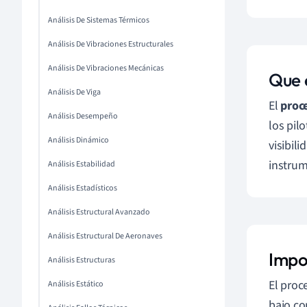
Análisis De Sistemas Térmicos
Análisis De Vibraciones Estructurales
Análisis De Vibraciones Mecánicas
Que 
Análisis De Viga
El
proc
Análisis Desempeño
los pil
Análisis Dinámico
visibil
instrum
Análisis Estabilidad
Análisis Estadísticos
Análisis Estructural Avanzado
Análisis Estructural De Aeronaves
Impo
Análisis Estructuras
El proc
Análisis Estático
bajo co