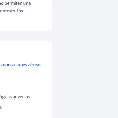
 no permiten una
contexto, los
en
operaciones aéreas
ógicas adversas.
s.