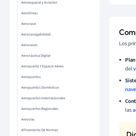
Aeroespacial y Aviación
Aerolíneas
Aeronave
Comp
Aeronavegabilidad
Los pri
Aeronaves
Aeronáutica Digital
Plan
Aeropuerto Y Espacio Aéreo
del
v
Aeropuertos
Sist
Aeropuertos Domésticos
nave
Aeropuertos Internacionales
Cont
Aeropuertos Regionales
las
a
Aerovías
Afinamiento De Normas