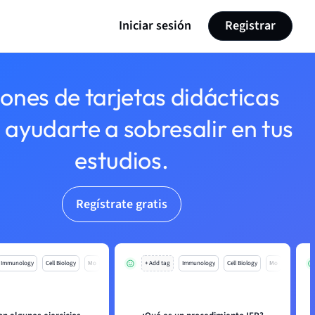
Iniciar sesión
Registrar
lones de tarjetas didácticas
 ayudarte a sobresalir en tus
estudios.
Regístrate gratis
Immunology
Cell Biology
Mo
+ Add tag
Immunology
Cell Biology
Mo