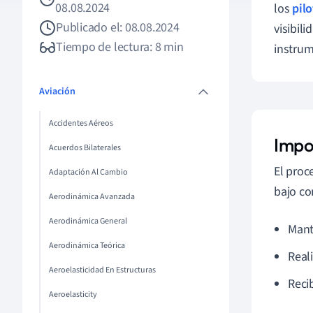
08.08.2024
los
pil
Publicado el: 08.08.2024
visibil
Tiempo de lectura: 8 min
instrum
Aviación
Accidentes Aéreos
Impo
Acuerdos Bilaterales
El proc
Adaptación Al Cambio
bajo co
Aerodinámica Avanzada
Aerodinámica General
Mant
Aerodinámica Teórica
Real
Aeroelasticidad En Estructuras
Recib
Aeroelasticity