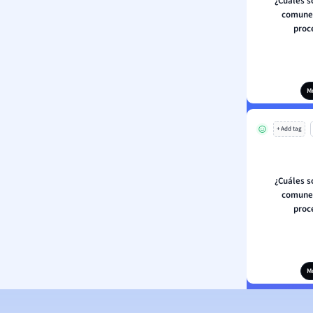
¿Cuáles s
comunes
proc
M
+ Add tag
¿Cuáles s
comunes
proc
M