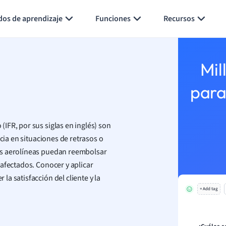
Generar tarjetas de aprendizaje
Resumir página
dos de aprendizaje
Funciones
Recursos
Mil
para
IFR, por sus siglas en inglés) son
cia en situaciones de retrasos o
as aerolíneas puedan reembolsar
afectados. Conocer y aplicar
a satisfacción del cliente y la
+ Add tag