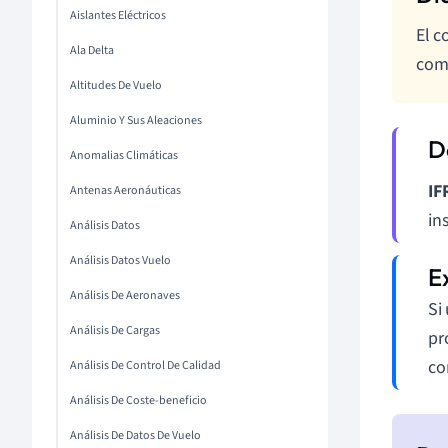
Aislantes Eléctricos
El c
Ala Delta
comp
Altitudes De Vuelo
Aluminio Y Sus Aleaciones
Anomalias Climáticas
IF
Antenas Aeronáuticas
in
Análisis Datos
Análisis Datos Vuelo
Análisis De Aeronaves
Si
Análisis De Cargas
pr
co
Análisis De Control De Calidad
Análisis De Coste-beneficio
Análisis De Datos De Vuelo