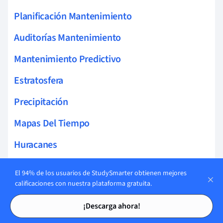
Planificación Mantenimiento
Auditorías Mantenimiento
Mantenimiento Predictivo
Estratosfera
Precipitación
Mapas Del Tiempo
Huracanes
Pronóstico Del Tiempo
El 94% de los usuarios de StudySmarter obtienen mejores
calificaciones con nuestra plataforma gratuita.
Inversión Térmica
Tarjetas de estudio
Tarjetas de estudio
¡Descarga ahora!
Variabilidad Climática