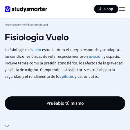
Generar tarjetas de aprendizaje
Resumir página
A la app
Resumenes
Ingeniería
Aviación
Fisiología Vuelo
Fisiología Vuelo
La fisiología del
vuelo
estudia cómo el cuerpo responde y se adapta a
las condiciones únicas de volar, especialmente en
aviación
y espacio.
Incluye temas como la presión atmosférica, los efectos de la gravedad
y la falta de oxígeno. Comprender estos factores es crucial para la
seguridad y el rendimiento de los
pilotos
y astronautas.
Pruéablo tú mismo