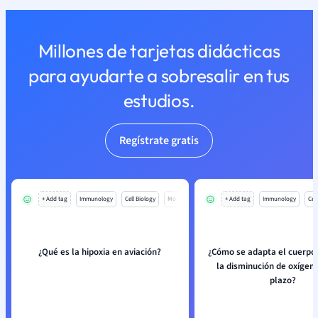
Millones de tarjetas didácticas
para ayudarte a sobresalir en tus
estudios.
Regístrate gratis
+ Add tag
Immunology
Cell Biology
Mo
+ Add tag
Immunology
Cell
¿Qué es la hipoxia en aviación?
¿Cómo se adapta el cuerp
la disminución de oxígeno
plazo?