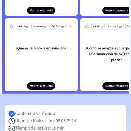
Mostrar respuesta
Mostrar respuesta
+ Add tag
Immunology
Cell Biology
Mo
+ Add tag
Immunology
Cell
¿Qué es la hipoxia en aviación?
¿Cómo se adapta el cuerp
la disminución de oxígeno
plazo?
Mostrar respuesta
Mostrar respuesta
Contenido verificado
Última actualización: 08.08.2024
Tiempo de lectura: 10 min