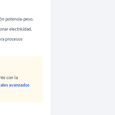
ión potencia-peso.
nar electricidad.
ara procesos
nte con la
iales avanzados