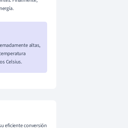
entes. Finalmente,
nergía.
tremadamente altas,
 temperatura
os Celsius.
su eficiente conversión