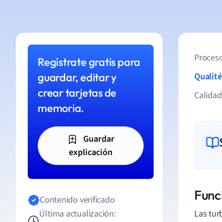
Proceso
Regístrate gratis para
guardar, editar y
Qualité
crear tarjetas de
Calida
memoria.
Guardar
explicación
Func
Contenido verificado
Última actualización:
Las tur