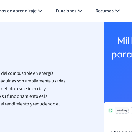
Generar tarjetas de aprendizaje
Resumir página
dos de aprendizaje
Funciones
Recursos
Mil
para
a del combustible en energía
s máquinas son ampliamente usadas
 debido a su eficiencia y
e su funcionamiento es la
 el rendimiento y reduciendo el
+ Add tag