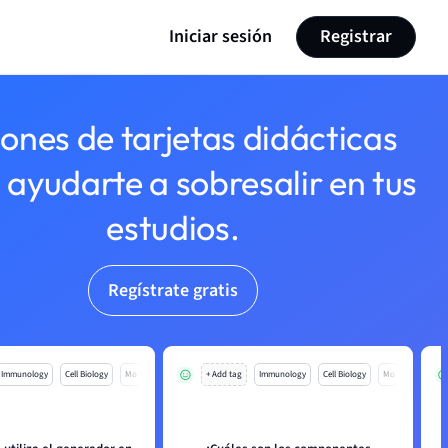
Iniciar sesión
Registrar
lones de tarjetas didácticas
 ayudarte a sobresalir en tus
estudios.
Regístrate gratis
Immunology
Cell Biology
Mo
+ Add tag
Immunology
Cell Biology
Mo