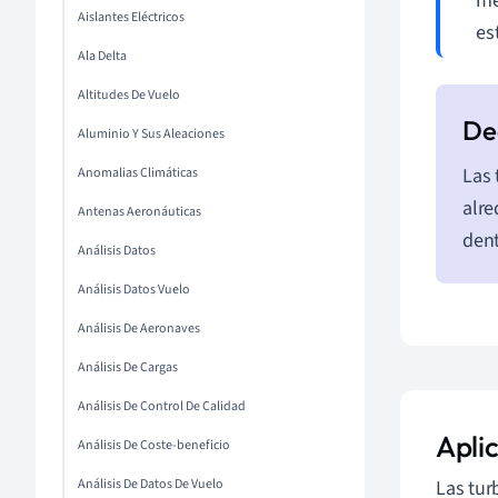
me
Aislantes Eléctricos
es
Ala Delta
Altitudes De Vuelo
Aluminio Y Sus Aleaciones
Las 
Anomalias Climáticas
alre
Antenas Aeronáuticas
dent
Análisis Datos
Análisis Datos Vuelo
Análisis De Aeronaves
Análisis De Cargas
Análisis De Control De Calidad
Aplic
Análisis De Coste-beneficio
Análisis De Datos De Vuelo
Las tur