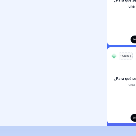
¿Para qué se
una 
M
+ Add tag
¿Para qué se
una 
M