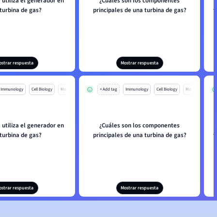
 utiliza el generador en
¿Cuáles son los componentes
turbina de gas?
principales de una turbina de gas?
t
ostrar respuesta
Mostrar respuesta
Immunology
Cell Biology
Mo
+ Add tag
Immunology
Cell Biology
Mo
 utiliza el generador en
¿Cuáles son los componentes
turbina de gas?
principales de una turbina de gas?
t
ostrar respuesta
Mostrar respuesta