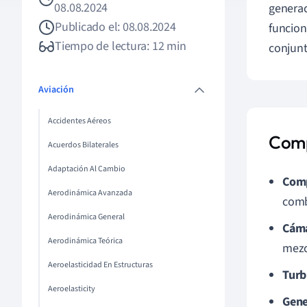
08.08.2024
generac
Publicado el: 08.08.2024
funcion
Tiempo de lectura: 12 min
conjunt
Aviación
Accidentes Aéreos
Comp
Acuerdos Bilaterales
Adaptación Al Cambio
Com
Aerodinámica Avanzada
comb
Aerodinámica General
Cáma
Aerodinámica Teórica
mezc
Aeroelasticidad En Estructuras
Turb
Aeroelasticity
Gene