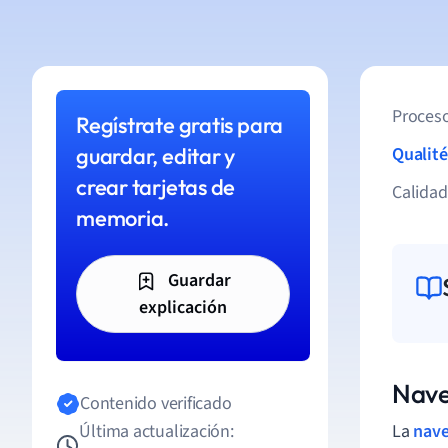
Proceso
Regístrate gratis para
guardar, editar y
Qualité
crear tarjetas de
Calida
memoria.
Guardar
explicación
Nave
Contenido verificado
Última actualización:
La
nave