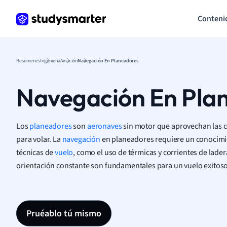
Conteni
Resumenes
Ingeniería
Aviación
Navegación En Planeadores
Navegación En Pla
Los
planeadores
son
aeronaves
sin motor que aprovechan las c
para volar. La
navegación
en planeadores requiere un conocimien
técnicas de
vuelo
, como el uso de térmicas y corrientes de ladera
orientación constante son fundamentales para un vuelo exitoso
Pruéablo tú mismo