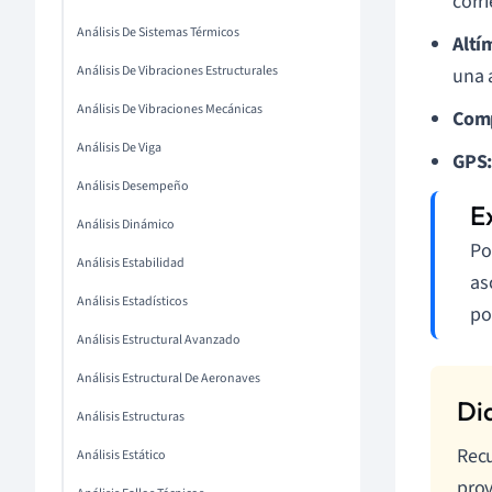
corr
Análisis De Sistemas Térmicos
Altí
Análisis De Vibraciones Estructurales
una 
Análisis De Vibraciones Mecánicas
Com
Análisis De Viga
GPS
Análisis Desempeño
Análisis Dinámico
Po
Análisis Estabilidad
as
Análisis Estadísticos
po
Análisis Estructural Avanzado
Análisis Estructural De Aeronaves
Análisis Estructuras
Recu
Análisis Estático
prov