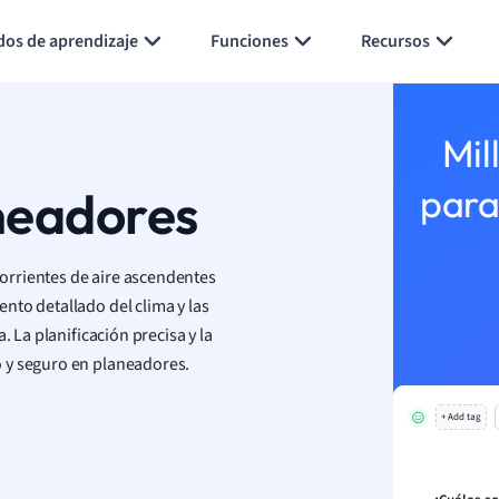
Generar tarjetas de aprendizaje
Resumir página
dos de aprendizaje
Funciones
Recursos
Mil
neadores
para
orrientes de aire ascendentes
to detallado del clima y las
. La planificación precisa y la
 y seguro en planeadores.
+ Add tag