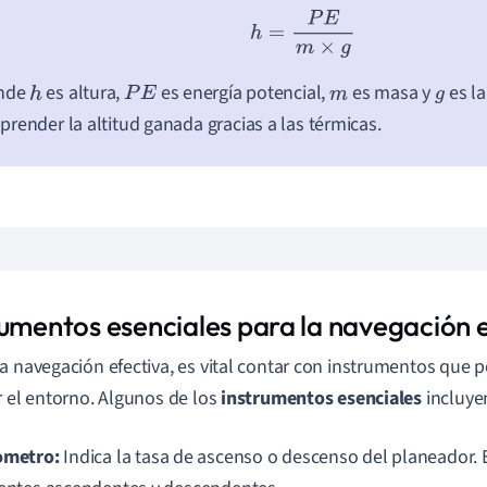
h
=
P
E
m
×
g
onde
es altura,
es energía potencial,
es masa y
es la
h
P
E
m
g
render la altitud ganada gracias a las térmicas.
rumentos esenciales para la navegación 
a navegación efectiva, es vital contar con instrumentos que 
r el entorno. Algunos de los
instrumentos esenciales
incluye
ometro:
Indica la tasa de ascenso o descenso del planeador. E