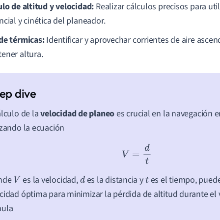
ulo de altitud y velocidad:
Realizar cálculos precisos para util
cial y cinética del planeador.
de térmicas:
Identificar y aprovechar corrientes de aire asce
ener altura.
álculo de la
velocidad de planeo
es crucial en la navegación 
izando la ecuación
V
=
d
t
onde
es la velocidad,
es la distancia y
es el tiempo, puede
V
d
t
cidad óptima para minimizar la pérdida de altitud durante el
mula