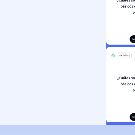
¿Cuáles s
básicos 
p
M
+ Add tag
¿Cuáles s
básicos 
p
M