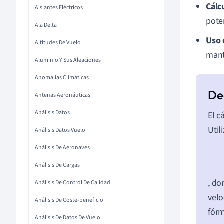
Cálc
Aislantes Eléctricos
poten
Ala Delta
Uso 
Altitudes De Vuelo
mant
Aluminio Y Sus Aleaciones
Anomalias Climáticas
Antenas Aeronáuticas
Análisis Datos
El c
Util
Análisis Datos Vuelo
Análisis De Aeronaves
Análisis De Cargas
, d
Análisis De Control De Calidad
velo
Análisis De Coste-beneficio
fór
Análisis De Datos De Vuelo