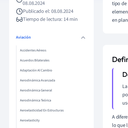
08.08.2024
tipo de
Publicado el: 08.08.2024
element
Tiempo de lectura: 14 min
en plan
Aviación
Accidentes Aéreos
Defi
Acuerdos Bilaterales
Adaptación Al Cambio
Aerodinámica Avanzada
L
Aerodinámica General
po
Aerodinámica Teórica
us
Aeroelasticidad En Estructuras
A difer
Aeroelasticity
lo que 