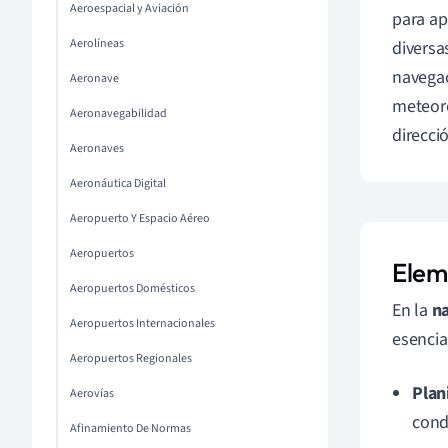
Aeroespacial y Aviación
para ap
Aerolíneas
diversa
navegac
Aeronave
meteoro
Aeronavegabilidad
direcci
Aeronaves
Aeronáutica Digital
Aeropuerto Y Espacio Aéreo
Aeropuertos
Elem
Aeropuertos Domésticos
En la
n
Aeropuertos Internacionales
esencia
Aeropuertos Regionales
Plani
Aerovías
cond
Afinamiento De Normas