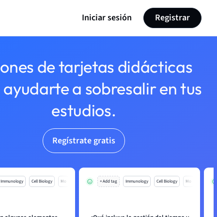
Iniciar sesión
Registrar
lones de tarjetas didácticas
 ayudarte a sobresalir en tus
estudios.
Regístrate gratis
Immunology
Cell Biology
Mo
+ Add tag
Immunology
Cell Biology
Mo