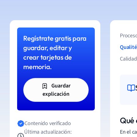
Proceso
Regístrate gratis para
guardar, editar y
Qualité
crear tarjetas de
Calida
memoria.
Guardar
explicación
Qué 
Contenido verificado
Última actualización:
En el c