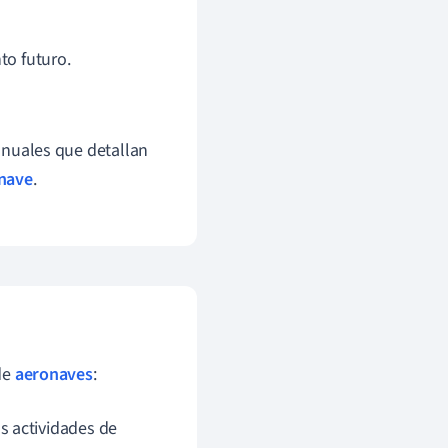
to futuro.
anuales que detallan
nave
.
de
aeronaves
:
s actividades de