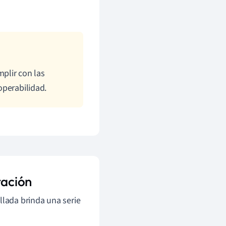
plir con las
operabilidad.
tación
lada brinda una serie