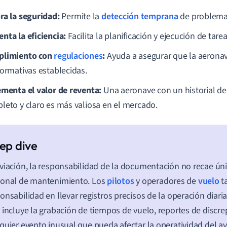
ra la seguridad:
Permite la
detección temprana
de problemas
nta la eficiencia:
Facilita la planificación y ejecución de ta
limiento con
regulaciones
:
Ayuda a asegurar que la aerona
normativas establecidas.
ementa el valor de reventa:
Una aeronave con un historial d
leto y claro es más valiosa en el mercado.
viación, la responsabilidad de la documentación no recae ún
sonal de mantenimiento. Los
pilotos
y operadores de
vuelo
t
onsabilidad en llevar registros precisos de la operación diari
 incluye la grabación de tiempos de vuelo, reportes de discre
quier evento inusual que pueda afectar la operatividad del a