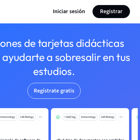
Iniciar sesión
Registrar
lones de tarjetas didácticas
 ayudarte a sobresalir en tus
estudios.
Regístrate gratis
Immunology
Cell Biology
Mo
+ Add tag
Immunology
Cell Biology
Mo