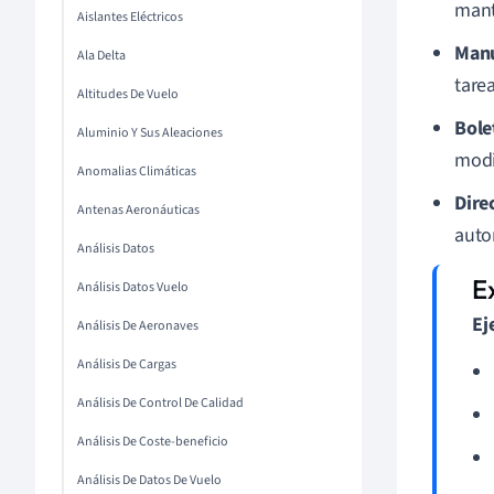
mant
Aislantes Eléctricos
Manu
Ala Delta
tare
Altitudes De Vuelo
Bole
Aluminio Y Sus Aleaciones
modi
Anomalias Climáticas
Dire
Antenas Aeronáuticas
auto
Análisis Datos
Análisis Datos Vuelo
Ej
Análisis De Aeronaves
Análisis De Cargas
Análisis De Control De Calidad
Análisis De Coste-beneficio
Análisis De Datos De Vuelo