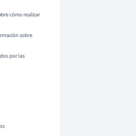
obre cómo realizar
formación sobre
os por las
cos