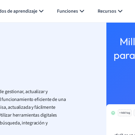
Generar tarjetas de aprendizaje
Resumir página
dos de aprendizaje
Funciones
Recursos
Mil
para
 gestionar, actualizar y
el funcionamiento eficiente de una
sa, actualizada y fácilmente
+ Add tag
ilizar herramientas digitales
 búsqueda, integración y