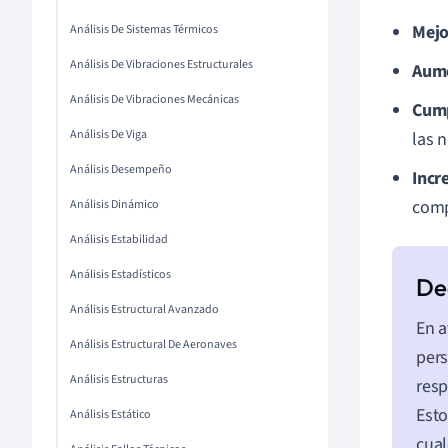
Mejo
Análisis De Sistemas Térmicos
Análisis De Vibraciones Estructurales
Aume
Análisis De Vibraciones Mecánicas
Cump
Análisis De Viga
las 
Análisis Desempeño
Incr
comp
Análisis Dinámico
Análisis Estabilidad
Análisis Estadísticos
Análisis Estructural Avanzado
En a
Análisis Estructural De Aeronaves
per
Análisis Estructuras
resp
Esto
Análisis Estático
cual