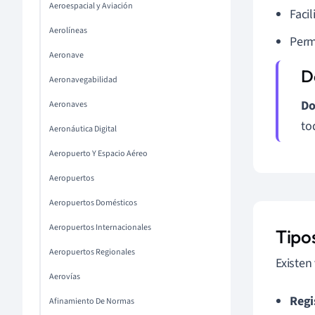
Aeroespacial y Aviación
Faci
Aerolíneas
Perm
Aeronave
Aeronavegabilidad
Do
Aeronaves
to
Aeronáutica Digital
Aeropuerto Y Espacio Aéreo
Aeropuertos
Aeropuertos Domésticos
Aeropuertos Internacionales
Tipo
Aeropuertos Regionales
Existen
Aerovías
Regi
Afinamiento De Normas