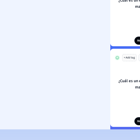
¿Cuál es un
ma
M
+ Add tag
¿Cuál es un
ma
M