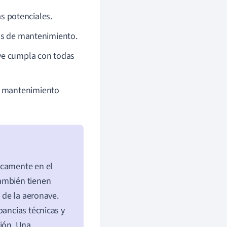
 potenciales.
reas de mantenimiento.
ve cumpla con todas
e mantenimiento
icamente en el
ambién tienen
a de la aeronave.
pancias técnicas y
vión. Una