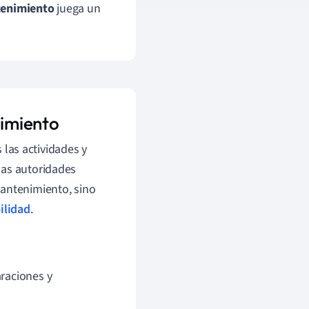
enimiento
juega un
imiento
las actividades y
las autoridades
mantenimiento, sino
ilidad
.
araciones y