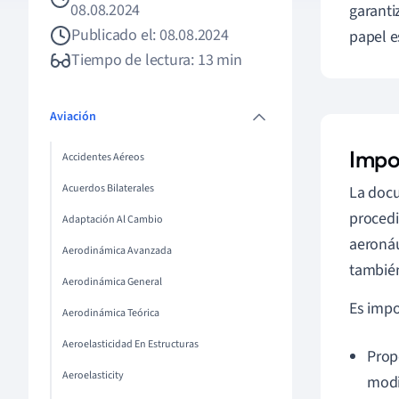
08.08.2024
garanti
Publicado el: 08.08.2024
papel e
Tiempo de lectura: 13 min
Aviación
Impo
Accidentes Aéreos
Acuerdos Bilaterales
La doc
procedi
Adaptación Al Cambio
aeronáu
Aerodinámica Avanzada
también
Aerodinámica General
Es imp
Aerodinámica Teórica
Aeroelasticidad En Estructuras
Prop
Aeroelasticity
modi