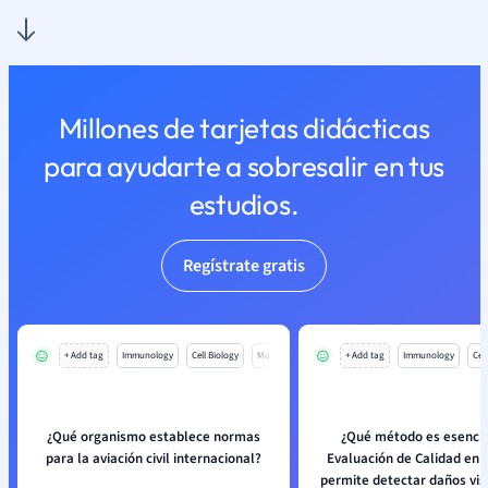
Millones de tarjetas didácticas
para ayudarte a sobresalir en tus
estudios.
Regístrate gratis
+ Add tag
Immunology
Cell Biology
Mo
+ Add tag
Immunology
Cell
¿Qué organismo establece normas
¿Qué método es esencia
para la aviación civil internacional?
Evaluación de Calidad en a
permite detectar daños visi