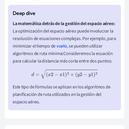
La matemática detrás de la gestión del espacio aéreo:
La optimización del espacio aéreo puede involucrar la
resolución de ecuaciones complejas. Por ejemplo, para
minimizar el tiempo de
vuelo
, se pueden utilizar
algoritmos de ruta mínima:Consideremos la ecuación
para calcular la distancia más corta entre dos puntos:
d
=
(
x
2
−
x
1
)
2
+
(
y
2
−
y
1
)
2
Este tipo de fórmulas se aplican en los algoritmos de
planificación de ruta utilizados en la gestión del
espacio aéreo.