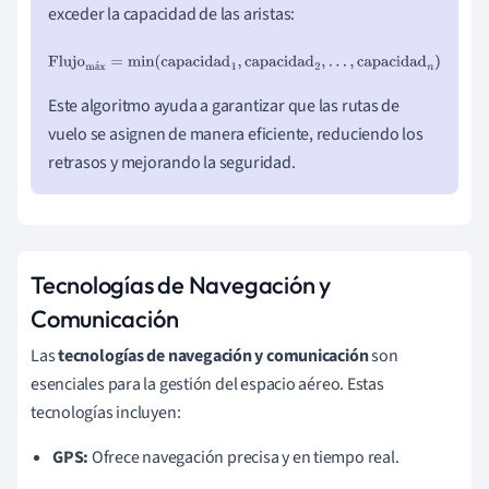
exceder la capacidad de las aristas:
Flujo
máx
=
min
(
capacidad
1
,
capacidad
2
,
.
.
.
,
capacidad
n
)
á
Este algoritmo ayuda a garantizar que las rutas de
vuelo se asignen de manera eficiente, reduciendo los
retrasos y mejorando la seguridad.
Tecnologías de Navegación y
Comunicación
Las
tecnologías de navegación y comunicación
son
esenciales para la gestión del espacio aéreo. Estas
tecnologías incluyen:
GPS:
Ofrece navegación precisa y en tiempo real.