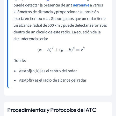
puede detectar la presencia de una
aeronave
a varios
kilómetros de distancia y proporcionar su posición
exacta en tiempo real. Supongamos que un radar tiene
un alcance radial de 500 km y puede detectar aeronaves
dentro de un círculo de este radio. La ecuación de la
circunferencia sería:
(
x
−
h
)
2
+
(
y
−
k
)
2
=
r
2
Donde:
\textbf{(h, k)} es el centro del radar
\textbf{r} es el radio de alcance del radar
Procedimientos y Protocolos del ATC