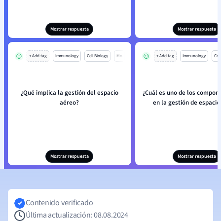
Mostrar respuesta
Mostrar respuesta
+ Add tag
Immunology
Cell Biology
Mo
+ Add tag
Immunology
Cell
¿Qué implica la gestión del espacio
¿Cuál es uno de los compon
aéreo?
en la gestión de espacio
Mostrar respuesta
Mostrar respuesta
Contenido verificado
Última actualización: 08.08.2024