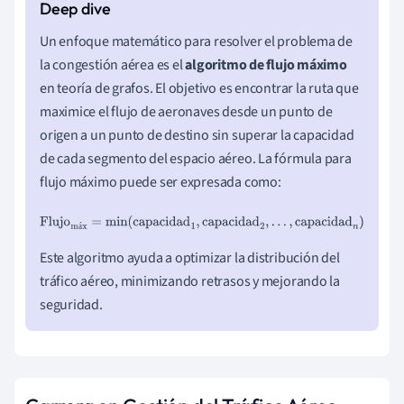
Un enfoque matemático para resolver el problema de
la congestión aérea es el
algoritmo de flujo máximo
en teoría de grafos. El objetivo es encontrar la ruta que
maximice el flujo de aeronaves desde un punto de
origen a un punto de destino sin superar la capacidad
de cada segmento del espacio aéreo. La fórmula para
flujo máximo puede ser expresada como:
Flujo
máx
=
min
(
capacidad
1
,
capacidad
2
,
.
.
.
,
capacidad
n
)
á
Este algoritmo ayuda a optimizar la distribución del
tráfico aéreo, minimizando retrasos y mejorando la
seguridad.