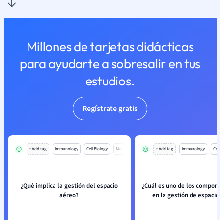
Millones de tarjetas didácticas
para ayudarte a sobresalir en tus
estudios.
Regístrate gratis
+ Add tag
Immunology
Cell Biology
Mo
+ Add tag
Immunology
Cell
¿Qué implica la gestión del espacio
¿Cuál es uno de los compon
aéreo?
en la gestión de espacio