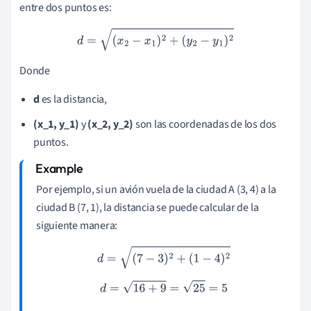
entre dos puntos es:
d
=
(
x
2
−
x
1
)
2
+
(
y
2
−
y
1
)
2
Donde
d
es la distancia,
(x_1, y_1)
y
(x_2, y_2)
son las coordenadas de los dos
puntos.
Por ejemplo, si un avión vuela de la ciudad A (3, 4) a la
ciudad B (7, 1), la distancia se puede calcular de la
siguiente manera:
d
=
(
7
−
3
)
2
+
(
1
−
4
)
2
d
=
16
+
9
=
25
=
5