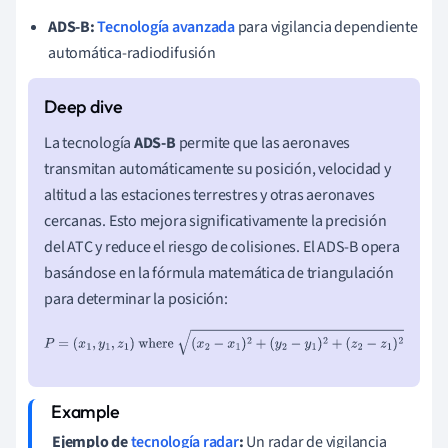
ADS-B:
Tecnología avanzada
para vigilancia dependiente
automática-radiodifusión
La tecnología
ADS-B
permite que las aeronaves
transmitan automáticamente su posición, velocidad y
altitud a las estaciones terrestres y otras aeronaves
cercanas. Esto mejora significativamente la precisión
del ATC y reduce el riesgo de colisiones. El ADS-B opera
basándose en la fórmula matemática de triangulación
para determinar la posición:
P
=
(
x
1
,
y
1
,
z
1
)
where
(
x
2
−
x
1
)
2
+
(
y
2
−
y
1
)
2
+
(
z
2
−
z
1
)
2
Ejemplo de
tecnología radar
:
Un radar de vigilancia