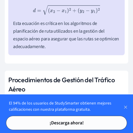
d
=
(
x
2
−
x
1
)
2
+
(
y
2
−
y
1
)
2
Esta ecuación es crítica en los algoritmos de
planificación de ruta utilizados en la gestión del
espacio aéreo para asegurar que las rutas se optimicen
adecuadamente.
Procedimientos de Gestión del Tráfico
Aéreo
Los
procedimientos de gestión del tráfico aéreo
son
El 94% de los usuarios de StudySmarter obtienen mejores
esenciales para mantener la seguridad y eficiencia. Estos
calificaciones con nuestra plataforma gratuita.
procedimientos incluyen:
Tarjetas de estudio
Tarjetas de estudio
¡Descarga ahora!
Planificación de vuelos:
Creación de planes de vuelo