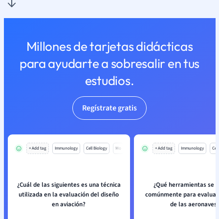
Millones de tarjetas didácticas
para ayudarte a sobresalir en tus
estudios.
Regístrate gratis
+ Add tag
Immunology
Cell Biology
Mo
+ Add tag
Immunology
Cell
¿Cuál de las siguientes es una técnica
¿Qué herramientas se u
utilizada en la evaluación del diseño
comúnmente para evaluar 
en aviación?
de las aeronaves