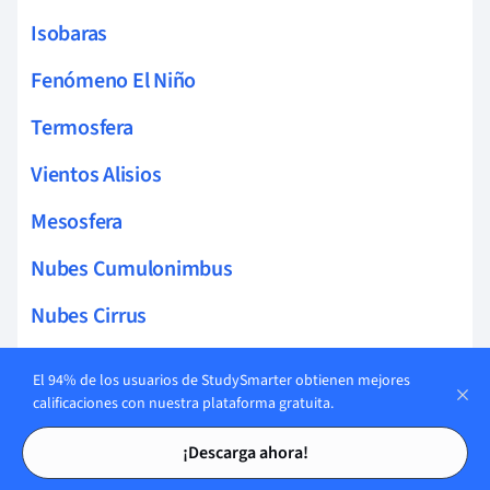
Isobaras
Fenómeno El Niño
Termosfera
Vientos Alisios
Mesosfera
Nubes Cumulonimbus
Nubes Cirrus
Celdas De Hadley
El 94% de los usuarios de StudySmarter obtienen mejores
calificaciones con nuestra plataforma gratuita.
Tasas De Evaporación
Tarjetas de estudio
Tarjetas de estudio
¡Descarga ahora!
Climatología Sinóptica