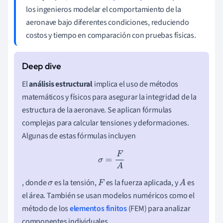
los ingenieros modelar el comportamiento de la
aeronave bajo diferentes condiciones, reduciendo
costos y tiempo en comparación con pruebas físicas.
El
análisis estructural
implica el uso de métodos
matemáticos y físicos para asegurar la integridad de la
estructura de la aeronave. Se aplican fórmulas
complejas para calcular tensiones y deformaciones.
Algunas de estas fórmulas incluyen
σ
=
F
A
, donde
es la tensión,
es la fuerza aplicada, y
es
σ
F
A
el área. También se usan modelos numéricos como el
método de los
elementos finitos
(FEM) para analizar
componentes individuales.