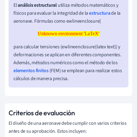
El
análisis estructural
utiliza métodos matemáticos y
físicos para evaluar la integridad de la
estructura
de la
aeronave. Fórmulas como ewlineenclosure{
Unknown environment 'LaTeX'
Unknown environment 'LaTeX'
para calcular tensiones (ewlineenclosure{latex text}) y
deformaciones se aplican en diferentes componentes.
Además, métodos numéricos como el método de los
elementos finitos
(FEM) se emplean para realizar estos
cálculos de manera precisa.
Criterios de evaluación
El diseño de una aeronave debe cumplir con varios criterios
antes de su aprobación. Estos incluyen: