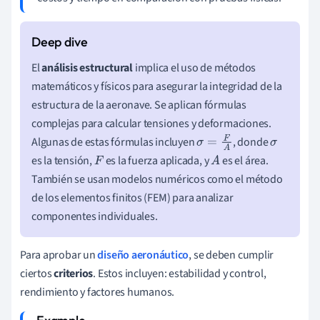
El
análisis estructural
implica el uso de métodos
matemáticos y físicos para asegurar la integridad de la
estructura de la aeronave. Se aplican fórmulas
complejas para calcular tensiones y deformaciones.
Algunas de estas fórmulas incluyen
, donde
σ
=
F
A
σ
es la tensión,
es la fuerza aplicada, y
es el área.
F
A
También se usan modelos numéricos como el método
de los elementos finitos (FEM) para analizar
componentes individuales.
Para aprobar un
diseño aeronáutico
, se deben cumplir
ciertos
criterios
. Estos incluyen: estabilidad y control,
rendimiento y factores humanos.