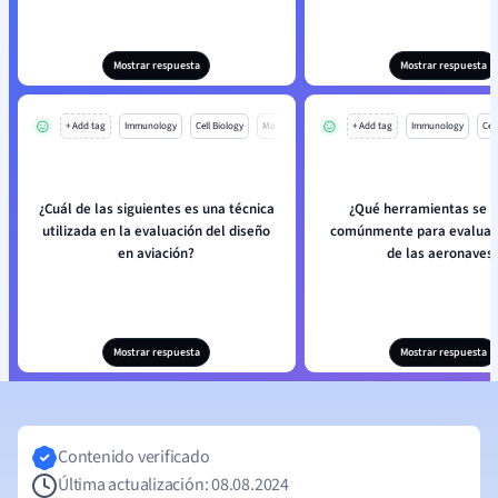
Mostrar respuesta
Mostrar respuesta
+ Add tag
Immunology
Cell Biology
Mo
+ Add tag
Immunology
Cell
¿Cuál de las siguientes es una técnica
¿Qué herramientas se u
utilizada en la evaluación del diseño
comúnmente para evaluar 
en aviación?
de las aeronaves
Mostrar respuesta
Mostrar respuesta
Contenido verificado
Última actualización: 08.08.2024