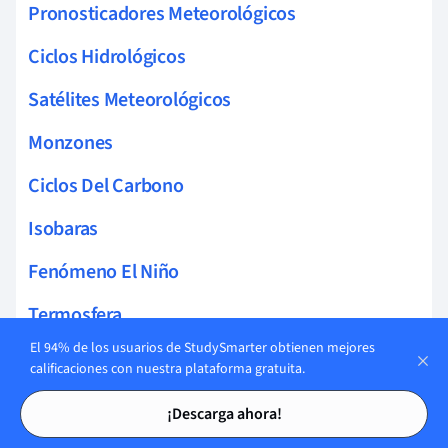
Pronosticadores Meteorológicos
Ciclos Hidrológicos
Satélites Meteorológicos
Monzones
Ciclos Del Carbono
Isobaras
Fenómeno El Niño
Termosfera
El 94% de los usuarios de StudySmarter obtienen mejores
Vientos Alisios
calificaciones con nuestra plataforma gratuita.
Tarjetas de estudio
Tarjetas de estudio
Mesosfera
¡Descarga ahora!
Nubes Cumulonimbus