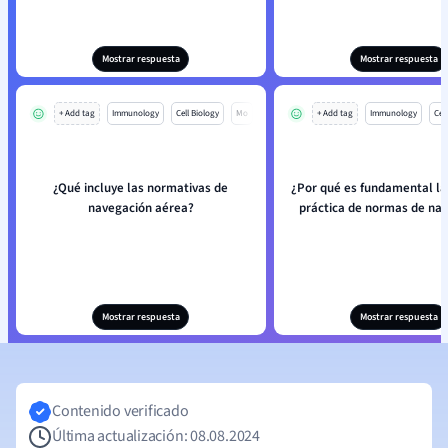
Mostrar respuesta
Mostrar respuesta
+ Add tag
Immunology
Cell Biology
Mo
+ Add tag
Immunology
Cell
¿Qué incluye las normativas de
¿Por qué es fundamental la
navegación aérea?
práctica de normas de na
Mostrar respuesta
Mostrar respuesta
Contenido verificado
Última actualización: 08.08.2024