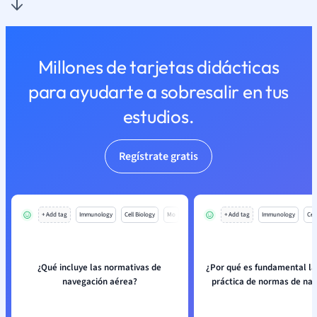
Millones de tarjetas didácticas
para ayudarte a sobresalir en tus
estudios.
Regístrate gratis
+ Add tag
Immunology
Cell Biology
Mo
+ Add tag
Immunology
Cell
¿Qué incluye las normativas de
¿Por qué es fundamental la
navegación aérea?
práctica de normas de na