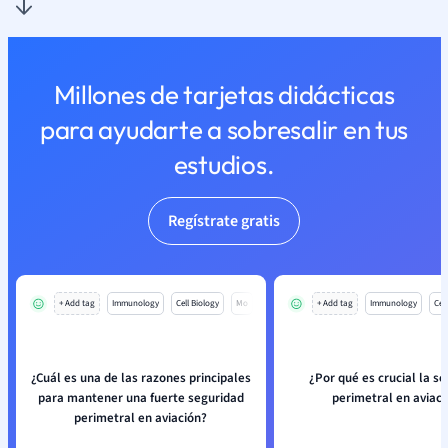
Millones de tarjetas didácticas
para ayudarte a sobresalir en tus
estudios.
Regístrate gratis
+ Add tag
Immunology
Cell Biology
Mo
+ Add tag
Immunology
Cell
¿Cuál es una de las razones principales
¿Por qué es crucial la s
para mantener una fuerte seguridad
perimetral en aviaci
perimetral en aviación?