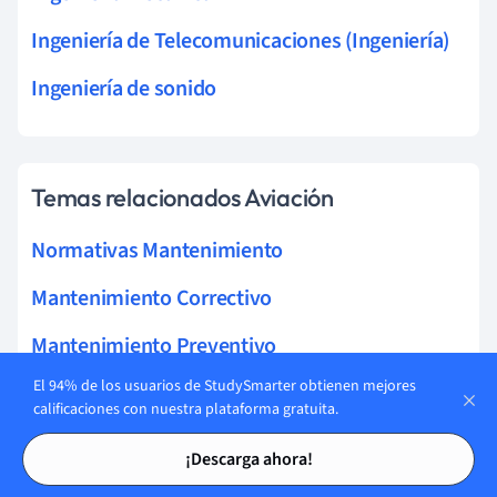
Ingeniería de Telecomunicaciones (Ingeniería)
Ingeniería de sonido
Temas relacionados Aviación
Normativas Mantenimiento
Mantenimiento Correctivo
Mantenimiento Preventivo
El 94% de los usuarios de StudySmarter obtienen mejores
Mantenimiento de la aviación
calificaciones con nuestra plataforma gratuita.
Certificación Mantenimiento
Tarjetas de estudio
Tarjetas de estudio
¡Descarga ahora!
Sistemas Neumáticos