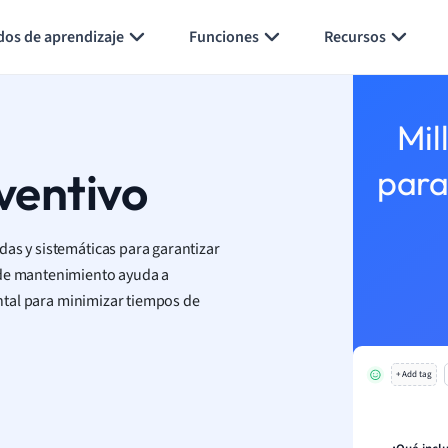
Generar tarjetas de aprendizaje
Resumir página
dos de aprendizaje
Funciones
Recursos
Mil
ventivo
para
das y sistemáticas para garantizar
 de mantenimiento ayuda a
mental para minimizar tiempos de
+ Add tag