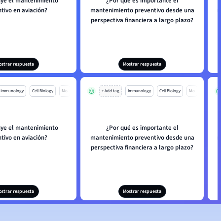
uye el mantenimiento
¿Por qué es importante el
tivo en aviación?
mantenimiento preventivo desde una
m
perspectiva financiera a largo plazo?
ostrar respuesta
Mostrar respuesta
Immunology
Cell Biology
Mo
+ Add tag
Immunology
Cell Biology
Mo
uye el mantenimiento
¿Por qué es importante el
tivo en aviación?
mantenimiento preventivo desde una
m
perspectiva financiera a largo plazo?
ostrar respuesta
Mostrar respuesta