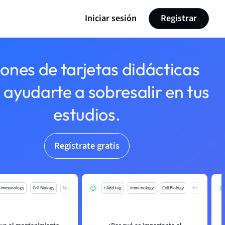
Iniciar sesión
Registrar
lones de tarjetas didácticas
 ayudarte a sobresalir en tus
estudios.
Regístrate gratis
Immunology
Cell Biology
Mo
+ Add tag
Immunology
Cell Biology
Mo