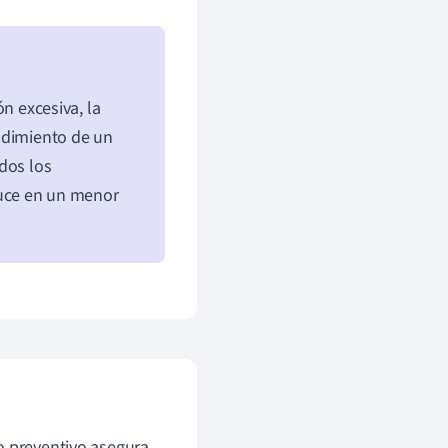
ión excesiva, la
ndimiento de un
dos los
uce en un menor
o preventivo asegura