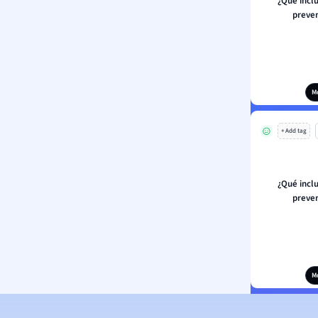
¿Qué incl
preven
M
+ Add tag
¿Qué incl
preven
M