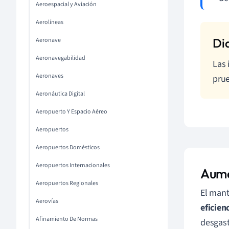
Aeroespacial y Aviación
Aerolíneas
Aeronave
Aeronavegabilidad
Las 
Aeronaves
prue
Aeronáutica Digital
Aeropuerto Y Espacio Aéreo
Aeropuertos
Aeropuertos Domésticos
Aeropuertos Internacionales
Aume
Aeropuertos Regionales
El mant
Aerovías
eficien
Afinamiento De Normas
desgast