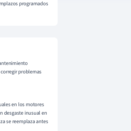
reemplazos programados
mantenimiento
y corregir problemas
uales en los motores
un desgaste inusual en
ieza se reemplaza antes