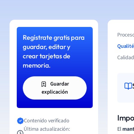
Proceso
Regístrate gratis para
guardar, editar y
Qualité
crear tarjetas de
Calida
memoria.
Guardar
explicación
Impo
Contenido verificado
Última actualización:
El
mant