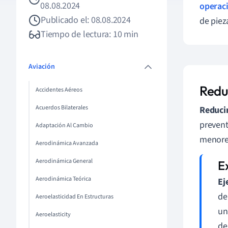
08.08.2024
operac
Publicado el: 08.08.2024
de pieza
Tiempo de lectura: 10 min
Aviación
Redu
Accidentes Aéreos
Acuerdos Bilaterales
Reducir
prevent
Adaptación Al Cambio
menores
Aerodinámica Avanzada
Aerodinámica General
Aerodinámica Teórica
Ej
de
Aeroelasticidad En Estructuras
un
Aeroelasticity
de