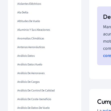
Aislantes Eléctricos
Ala Delta
Altitudes De Vuelo
Mant
Aluminio Y Sus Aleaciones
acum
Anomalias Climáticas
moto
Antenas Aeronáuticas
comp
con
Análisis Datos
Análisis Datos Vuelo
Análisis De Aeronaves
Análisis De Cargas
Análisis De Control De Calidad
Análisis De Coste-beneficio
Cump
Análisis De Datos De Vuelo
La
avia