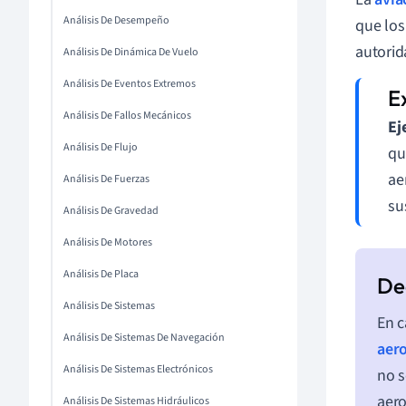
Análisis De Desempeño
que los
autorid
Análisis De Dinámica De Vuelo
Análisis De Eventos Extremos
Análisis De Fallos Mecánicos
Ej
Análisis De Flujo
qu
ae
Análisis De Fuerzas
su
Análisis De Gravedad
Análisis De Motores
Análisis De Placa
Análisis De Sistemas
En c
Análisis De Sistemas De Navegación
aero
Análisis De Sistemas Electrónicos
no s
aero
Análisis De Sistemas Hidráulicos