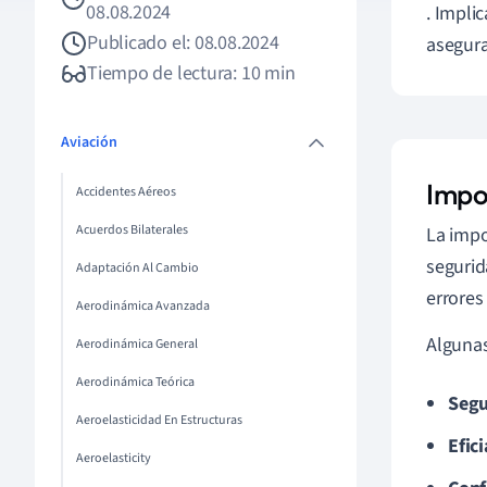
08.08.2024
. Impli
Publicado el: 08.08.2024
asegura
Tiempo de lectura: 10 min
Aviación
Impo
Accidentes Aéreos
Acuerdos Bilaterales
La impo
segurid
Adaptación Al Cambio
errores
Aerodinámica Avanzada
Algunas
Aerodinámica General
Aerodinámica Teórica
Segu
Aeroelasticidad En Estructuras
Efici
Aeroelasticity