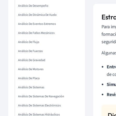
Análisis De Desempeño
Análisis De Dinámica De Vuelo
Estr
Análisis De Eventos Extremos
Para im
Análisis De Fallos Mecánicos
formaci
segurid
Análisis De Flujo
Análisis De Fuerzas
Algunas
Análisis De Gravedad
Entr
Análisis De Motores
de c
Análisis De Placa
Simu
Análisis De Sistemas
Revi
Análisis De Sistemas De Navegación
Análisis De Sistemas Electrónicos
Análisis De Sistemas Hidráulicos