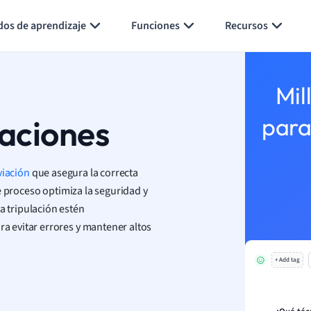
Generar tarjetas de aprendizaje
Resumir página
dos de aprendizaje
Funciones
Recursos
Mil
laciones
para
viación
que asegura la correcta
e proceso optimiza la seguridad y
a tripulación estén
 evitar errores y mantener altos
+ Add tag