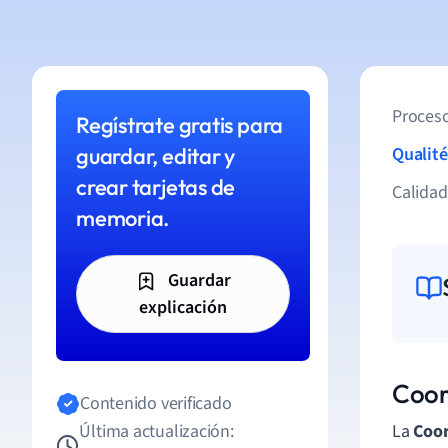
Proceso
Regístrate gratis para
guardar, editar y
Qualité
crear tarjetas de
Calida
memoria.
Guardar
explicación
Coor
Contenido verificado
Última actualización:
La
Coor