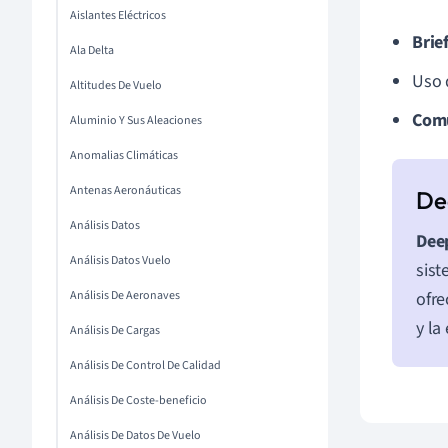
Aislantes Eléctricos
Brie
Ala Delta
Uso
Altitudes De Vuelo
Comu
Aluminio Y Sus Aleaciones
Anomalias Climáticas
Antenas Aeronáuticas
Análisis Datos
Deep
Análisis Datos Vuelo
sist
Análisis De Aeronaves
ofre
y la
Análisis De Cargas
Análisis De Control De Calidad
Análisis De Coste-beneficio
Análisis De Datos De Vuelo