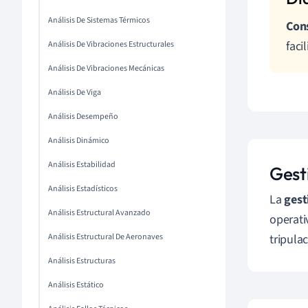
Análisis De Sistemas Térmicos
Con
faci
Análisis De Vibraciones Estructurales
Análisis De Vibraciones Mecánicas
Análisis De Viga
Análisis Desempeño
Análisis Dinámico
Análisis Estabilidad
Gest
Análisis Estadísticos
La
gest
Análisis Estructural Avanzado
operati
Análisis Estructural De Aeronaves
tripula
Análisis Estructuras
Análisis Estático