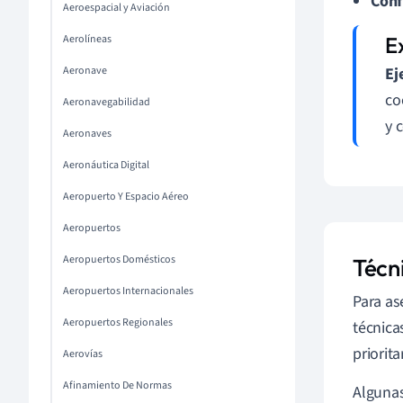
Conf
Aeroespacial y Aviación
Aerolíneas
Aeronave
Ej
co
Aeronavegabilidad
y 
Aeronaves
Aeronáutica Digital
Aeropuerto Y Espacio Aéreo
Aeropuertos
Aeropuertos Domésticos
Técn
Aeropuertos Internacionales
Para as
Aeropuertos Regionales
técnica
priorita
Aerovías
Afinamiento De Normas
Algunas