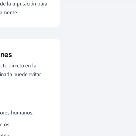
e la tripulación para
tamente.
ones
cto directo en la
dinada puede evitar
rrores humanos.
elos.