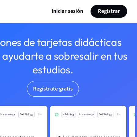
Iniciar sesión
Registrar
lones de tarjetas didácticas
 ayudarte a sobresalir en tus
estudios.
Regístrate gratis
Immunology
Cell Biology
Mo
+ Add tag
Immunology
Cell Biology
Mo