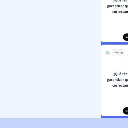
¿Qué téc
garantizar q
correctam
M
+ Add tag
¿Qué téc
garantizar q
correctam
M