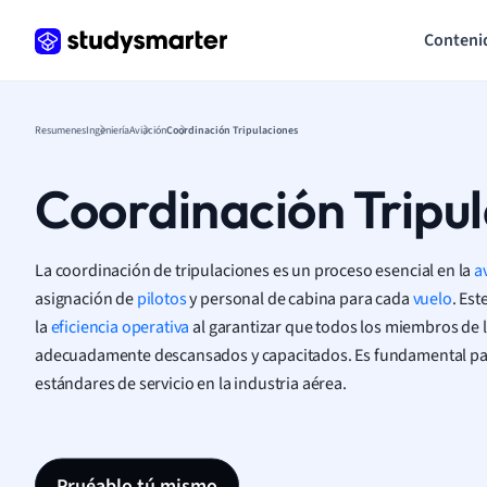
Conteni
Resumenes
Ingeniería
Aviación
Coordinación Tripulaciones
Coordinación Tripu
La coordinación de tripulaciones es un proceso esencial en la
a
asignación de
pilotos
y personal de cabina para cada
vuelo
. Est
la
eficiencia operativa
al garantizar que todos los miembros de l
adecuadamente descansados y capacitados. Es fundamental para
estándares de servicio en la industria aérea.
Pruéablo tú mismo