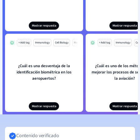
Mostrar respuesta
Mostrar respuesta
+ Add tag
Immunology
Cell Biology
Mo
+ Add tag
Immunology
Cell
¿Cuál es una desventaja de la
¿Cuál es uno de los méto
identificación biométrica en los
mejorar los procesos de se
aeropuertos?
la aviación?
Mostrar respuesta
Mostrar respuesta
Contenido verificado