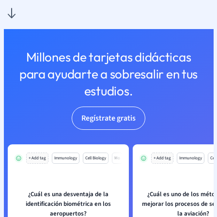
Millones de tarjetas didácticas
para ayudarte a sobresalir en tus
estudios.
Regístrate gratis
+ Add tag
Immunology
Cell Biology
Mo
+ Add tag
Immunology
Cell
¿Cuál es una desventaja de la
¿Cuál es uno de los méto
identificación biométrica en los
mejorar los procesos de se
aeropuertos?
la aviación?