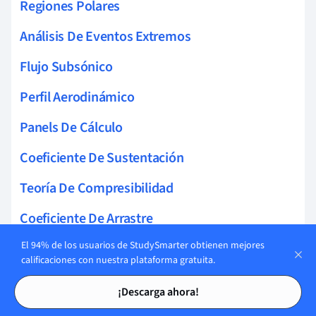
Regiones Polares
Análisis De Eventos Extremos
Flujo Subsónico
Perfil Aerodinámico
Panels De Cálculo
Coeficiente De Sustentación
Teoría De Compresibilidad
Coeficiente De Arrastre
El 94% de los usuarios de StudySmarter obtienen mejores
Teoría De Alas Delgadas
calificaciones con nuestra plataforma gratuita.
Teoría De Capa Límite
Tarjetas de estudio
Tarjetas de estudio
¡Descarga ahora!
Teorema De Bernoulli