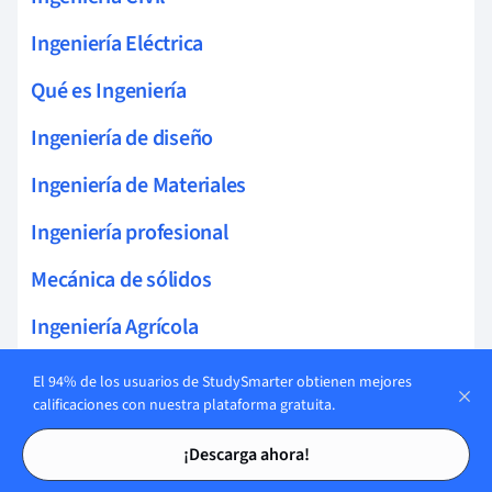
Ingeniería Eléctrica
Qué es Ingeniería
Ingeniería de diseño
Ingeniería de Materiales
Ingeniería profesional
Mecánica de sólidos
Ingeniería Agrícola
Aviación
El 94% de los usuarios de StudySmarter obtienen mejores
calificaciones con nuestra plataforma gratuita.
Ingeniería Biomédica
Tarjetas de estudio
Tarjetas de estudio
¡Descarga ahora!
Ingeniería Tecnología Minera