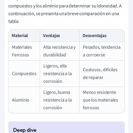
compuestos y los aliminio para determinar su idoneidad. A
continuación, se presenta una breve comparación en una
tabla:
Material
Ventajas
Desventajas
Materiales
Alta resistencia y
Pesados, tendencia
Ferrosos
durabilidad
a corroerse
Ligeros, alta
Costosos, difíciles
Compuestos
resistencia a la
de reparar
corrosión
Ligero, buena
Menos resistente
Aluminio
resistencia a la
que los materiales
corrosión
ferrosos