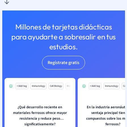
Millones de tarjetas didácticas
para ayudarte a sobresalir en tus
estudios.
Regístrate gratis
+ Add tag
Immunology
Cell Biology
Mo
+ Add tag
Immunology
Cell
¿Qué desarrollo reciente en
En la industria aeronáuti
materiales ferrosos ofrece mayor
ventaja principal tiene
resistencia y reduce peso
compuestos sobre los ma
significativamente?
ferrosos?