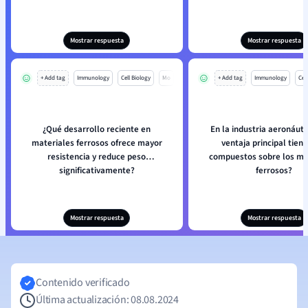
Mostrar respuesta
Mostrar respuesta
+ Add tag
Immunology
Cell Biology
Mo
+ Add tag
Immunology
Cell
¿Qué desarrollo reciente en
En la industria aeronáuti
materiales ferrosos ofrece mayor
ventaja principal tiene
resistencia y reduce peso
compuestos sobre los ma
significativamente?
ferrosos?
Mostrar respuesta
Mostrar respuesta
Contenido verificado
Última actualización: 08.08.2024