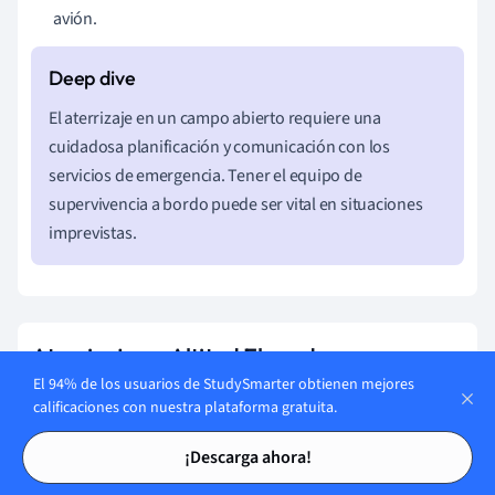
avión.
El aterrizaje en un campo abierto requiere una
cuidadosa planificación y comunicación con los
servicios de emergencia. Tener el equipo de
supervivencia a bordo puede ser vital en situaciones
imprevistas.
Aterrizaje en Altitud Elevada
El 94% de los usuarios de StudySmarter obtienen mejores
Aterrizar en aeropuertos a gran altitud requiere ajustes
calificaciones con nuestra plataforma gratuita.
específicos debido a la menor densidad del aire, lo que
Tarjetas de estudio
Tarjetas de estudio
afecta la eficiencia del vuelo y la potencia del motor.
¡Descarga ahora!