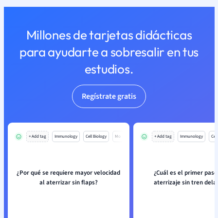
Millones de tarjetas didácticas
para ayudarte a sobresalir en tus
estudios.
Regístrate gratis
+ Add tag
Immunology
Cell Biology
Mo
+ Add tag
Immunology
Cell
¿Por qué se requiere mayor velocidad
¿Cuál es el primer paso
al aterrizar sin flaps?
aterrizaje sin tren del