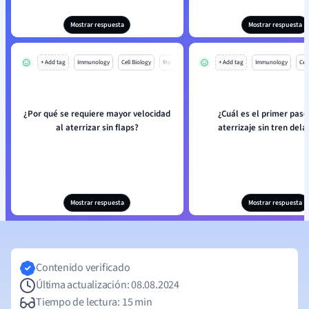
Mostrar respuesta
Mostrar respuesta
+ Add tag
Immunology
Cell Biology
Mo
+ Add tag
Immunology
Cell
¿Por qué se requiere mayor velocidad
¿Cuál es el primer paso
al aterrizar sin flaps?
aterrizaje sin tren del
Mostrar respuesta
Mostrar respuesta
Contenido verificado
Última actualización: 08.08.2024
Tiempo de lectura: 15 min