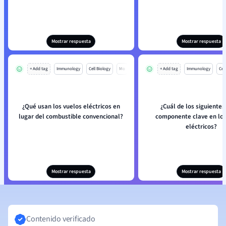
Mostrar respuesta
Mostrar respuesta
+ Add tag
Immunology
Cell Biology
Mo
+ Add tag
Immunology
Cell
¿Qué usan los vuelos eléctricos en
¿Cuál de los siguientes
lugar del combustible convencional?
componente clave en los
eléctricos?
Mostrar respuesta
Mostrar respuesta
Contenido verificado