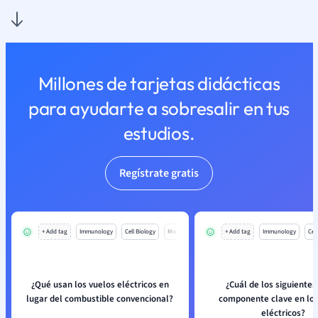
Millones de tarjetas didácticas
para ayudarte a sobresalir en tus
estudios.
Regístrate gratis
+ Add tag
Immunology
Cell Biology
Mo
+ Add tag
Immunology
Cell
¿Qué usan los vuelos eléctricos en
¿Cuál de los siguientes
lugar del combustible convencional?
componente clave en los
eléctricos?