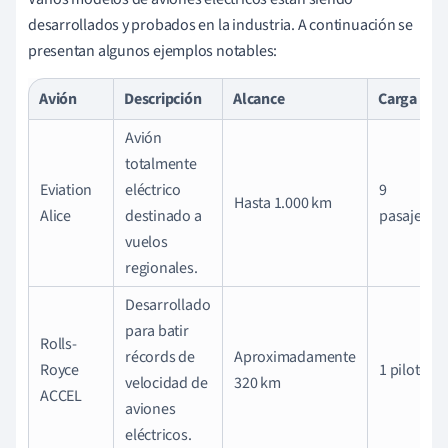
desarrollados y probados en la industria. A continuación se
presentan algunos ejemplos notables:
Avión
Descripción
Alcance
Carga
Avión
totalmente
Eviation
eléctrico
9
Hasta 1.000 km
Alice
destinado a
pasajeros
vuelos
regionales.
Desarrollado
para batir
Rolls-
récords de
Aproximadamente
Royce
1 piloto
velocidad de
320 km
ACCEL
aviones
eléctricos.