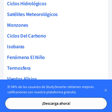
Ciclos Hidrológicos
Satélites Meteorológicos
Monzones
Ciclos Del Carbono
Isobaras
Fenómeno El Niño
Termosfera
Vientos Alisios
El 94% de los usuarios de StudySmarter obtienen mejores
Mesosfera
calificaciones con nuestra plataforma gratuita.
Tarjetas de estudio
Tarjetas de estudio
Nubes Cumulonimbus
¡Descarga ahora!
Nubes Cirrus