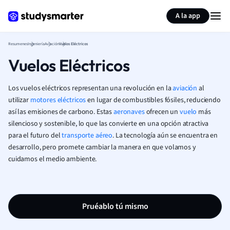
Generar tarjetas de aprendizaje
Resumir página
A la app
Resumenes
Ingeniería
Aviación
Vuelos Eléctricos
Vuelos Eléctricos
Los vuelos eléctricos representan una revolución en la
aviación
al
utilizar
motores eléctricos
en lugar de combustibles fósiles, reduciendo
así las emisiones de carbono. Estas
aeronaves
ofrecen un
vuelo
más
silencioso y sostenible, lo que las convierte en una opción atractiva
para el futuro del
transporte aéreo
. La tecnología aún se encuentra en
desarrollo, pero promete cambiar la manera en que volamos y
cuidamos el medio ambiente.
Pruéablo tú mismo