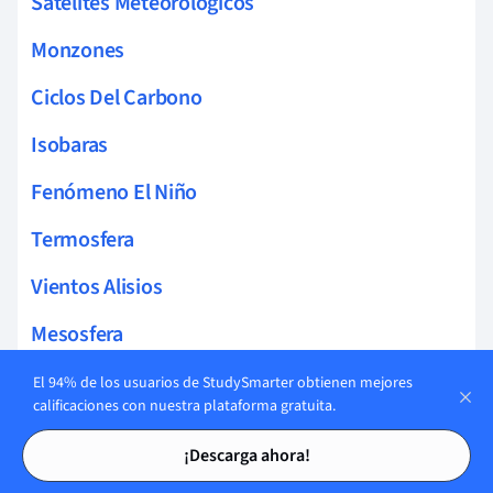
Satélites Meteorológicos
Monzones
Ciclos Del Carbono
Isobaras
Fenómeno El Niño
Termosfera
Vientos Alisios
Mesosfera
Nubes Cumulonimbus
El 94% de los usuarios de StudySmarter obtienen mejores
calificaciones con nuestra plataforma gratuita.
Nubes Cirrus
Tarjetas de estudio
Tarjetas de estudio
¡Descarga ahora!
Celdas De Hadley