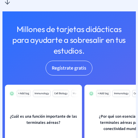
Millones de tarjetas didácticas
para ayudarte a sobresalir en tus
estudios.
Regístrate gratis
+ Add tag
Immunology
Cell Biology
Mo
+ Add tag
Immunology
Cell
¿Cuál es una función importante de las
¿Por qué son esenciale
terminales aéreas?
terminales aéreas pa
conectividad mundi