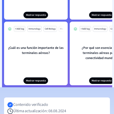
Mostrar respuesta
Mostrar respuesta
+ Add tag
Immunology
Cell Biology
Mo
+ Add tag
Immunology
Cell
¿Cuál es una función importante de las
¿Por qué son esenciale
terminales aéreas?
terminales aéreas pa
conectividad mundi
Mostrar respuesta
Mostrar respuesta
Contenido verificado
Última actualización: 08.08.2024