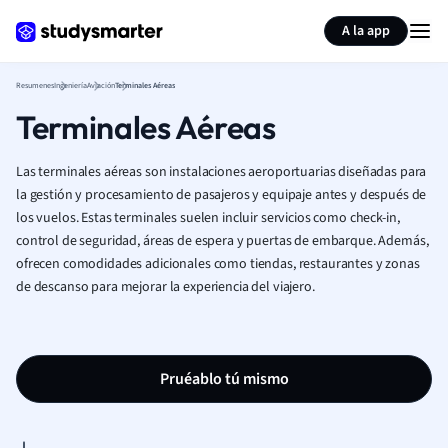
Generar tarjetas de aprendizaje
Resumir página
A la app
Resumenes
Ingeniería
Aviación
Terminales Aéreas
Terminales Aéreas
Las terminales aéreas son instalaciones aeroportuarias diseñadas para
la gestión y procesamiento de pasajeros y equipaje antes y después de
los vuelos. Estas terminales suelen incluir servicios como check-in,
control de seguridad, áreas de espera y puertas de embarque. Además,
ofrecen comodidades adicionales como tiendas, restaurantes y zonas
de descanso para mejorar la experiencia del viajero.
Pruéablo tú mismo