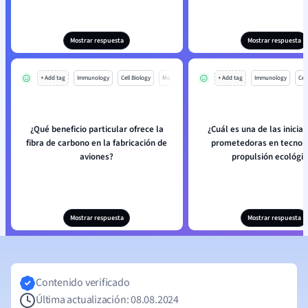
Mostrar respuesta
Mostrar respuesta
+ Add tag
Immunology
Cell Biology
Mo
+ Add tag
Immunology
Cell
¿Qué beneficio particular ofrece la
¿Cuál es una de las inicia
fibra de carbono en la fabricación de
prometedoras en tecnolo
aviones?
propulsión ecológi
Mostrar respuesta
Mostrar respuesta
Contenido verificado
Última actualización: 08.08.2024