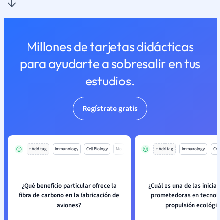
Millones de tarjetas didácticas
para ayudarte a sobresalir en tus
estudios.
Regístrate gratis
+ Add tag
Immunology
Cell Biology
Mo
+ Add tag
Immunology
Cell
¿Qué beneficio particular ofrece la
¿Cuál es una de las inicia
fibra de carbono en la fabricación de
prometedoras en tecnolo
aviones?
propulsión ecológi