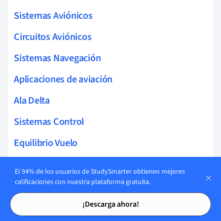
Sistemas Aviónicos
Circuitos Aviónicos
Sistemas Navegación
Aplicaciones de aviación
Ala Delta
Sistemas Control
Equilibrio Vuelo
Percepción Remota
El 94% de los usuarios de StudySmarter obtienen mejores
calificaciones con nuestra plataforma gratuita.
Sistemas Radar
Tarjetas de estudio
Tarjetas de estudio
¡Descarga ahora!
Gestión Mantenimiento