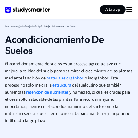
Generar tarjetas de aprendizaje
Resumir página
A la app
Resumenes
Ingeniería
Ingeniería Agrícola
Acondicionamiento De Suelos
Acondicionamiento De
Suelos
El acondicionamiento de suelos es un proceso agrícola clave que
mejora la calidad del suelo para optimizar el crecimiento de las plantas
mediante la adición de
materiales orgánicos
o inorgánicos. Este
proceso no solo mejora la
estructura
del suelo, sino que también
aumenta la
retención de nutrientes
y humedad, lo cual es crucial para
el desarrollo saludable de las plantas. Para recordar mejor su
importancia, piense en el acondicionamiento del suelo como la
nutrición esencial que el terreno necesita para mantener y mejorar su
fertilidad a largo plazo.