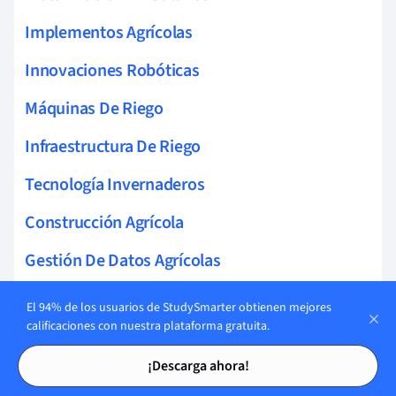
Implementos Agrícolas
Innovaciones Robóticas
Máquinas De Riego
Infraestructura De Riego
Tecnología Invernaderos
Construcción Agrícola
Gestión De Datos Agrícolas
Optimización De Cultivos
El 94% de los usuarios de StudySmarter obtienen mejores
calificaciones con nuestra plataforma gratuita.
Infraestructura Agrícola
Tarjetas de estudio
Tarjetas de estudio
¡Descarga ahora!
Diseño De Invernaderos