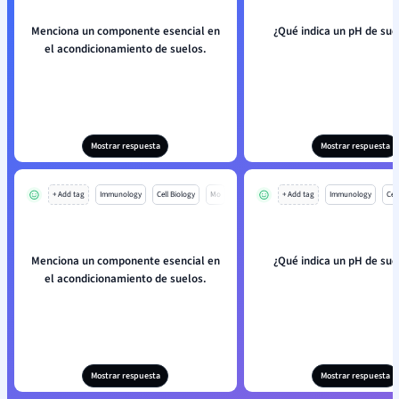
Menciona un componente esencial en
¿Qué indica un pH de sue
el acondicionamiento de suelos.
Mostrar respuesta
Mostrar respuesta
+ Add tag
Immunology
Cell Biology
Mo
+ Add tag
Immunology
Cell
Menciona un componente esencial en
¿Qué indica un pH de sue
el acondicionamiento de suelos.
Mostrar respuesta
Mostrar respuesta