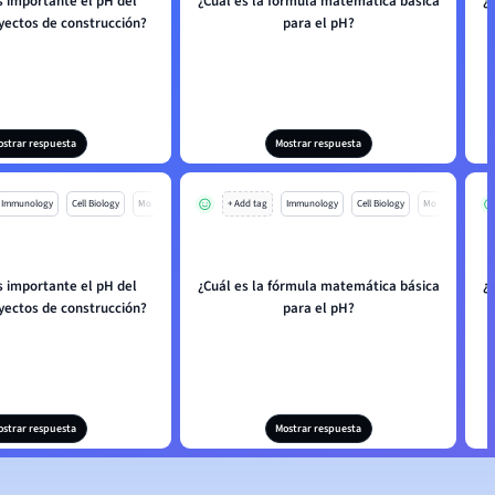
s importante el pH del
¿Cuál es la fórmula matemática básica
¿
yectos de construcción?
para el pH?
ostrar respuesta
Mostrar respuesta
Immunology
Cell Biology
Mo
+ Add tag
Immunology
Cell Biology
Mo
s importante el pH del
¿Cuál es la fórmula matemática básica
¿
yectos de construcción?
para el pH?
ostrar respuesta
Mostrar respuesta