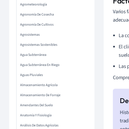
Fact
Agrometeorología
Varios 
Agronomía De Cosecha
adecuad
Agronomía De Cultivos
La c
Agrosistemas
Agrosistemas Sostenibles
El cl
suel
Agua Subterránea
Agua Subterránea En Riego
Las p
Aguas Pluviales
Compren
Almacenamiento Agrícola
Almacenamiento De Forraje
Amendantes Del Suelo
Hist
Anatomía Y Fisiología
trad
Análisis De Datos Agrícolas