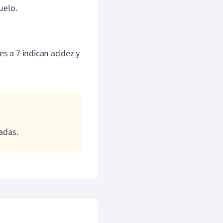
uelo.
s a 7 indican acidez y
vadas.