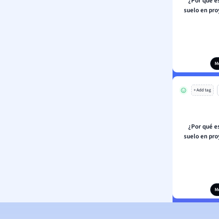
¿Por qué e
suelo en pro
M
+ Add tag
¿Por qué e
suelo en pro
M