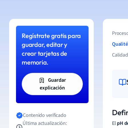
Proceso
Regístrate gratis para
guardar, editar y
Qualité
crear tarjetas de
Calida
memoria.
Guardar
explicación
Defin
Contenido verificado
Última actualización:
El
pH d