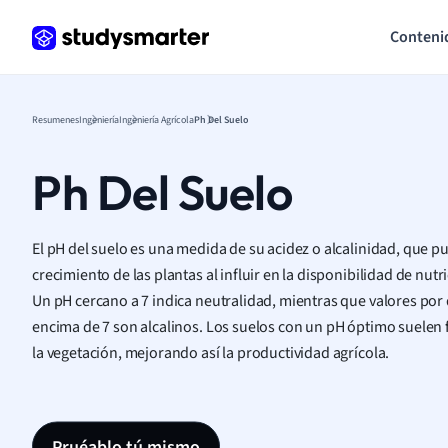
Conteni
Resumenes
Ingeniería
Ingeniería Agrícola
Ph Del Suelo
Ph Del Suelo
El pH del suelo es una medida de su acidez o alcalinidad, que pu
crecimiento de las plantas al influir en la disponibilidad de nutr
Un pH cercano a 7 indica neutralidad, mientras que valores por 
encima de 7 son alcalinos. Los suelos con un pH óptimo suelen 
la vegetación, mejorando así la productividad agrícola.
Pruéablo tú mismo