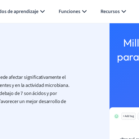
Generar tarjetas de aprendizaje
Resumir página
dos de aprendizaje
Funciones
Recursos
Mil
para
ede afectar significativamente el
ientes y en la actividad microbiana.
debajo de 7 son ácidos y por
favorecer un mejor desarrollo de
+ Add tag