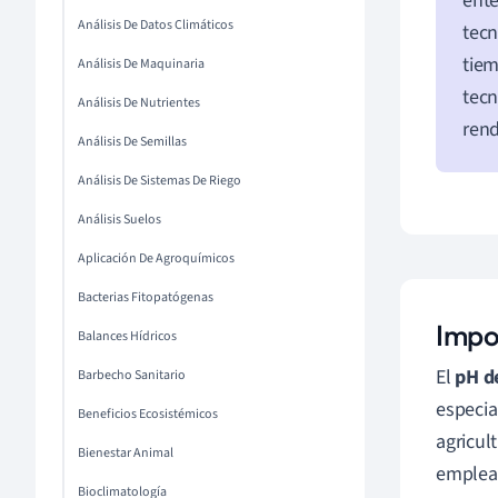
ente
Análisis De Datos Climáticos
tecn
tiem
Análisis De Maquinaria
tecn
Análisis De Nutrientes
rend
Análisis De Semillas
Análisis De Sistemas De Riego
Análisis Suelos
Aplicación De Agroquímicos
Bacterias Fitopatógenas
Impor
Balances Hídricos
El
pH d
Barbecho Sanitario
especia
Beneficios Ecosistémicos
agricul
Bienestar Animal
emplea
Bioclimatología