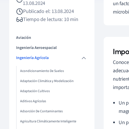
13.08.2024
un fact
Publicado el: 13.08.2024
microbi
Tiempo de lectura: 10 min
Aviación
Ingeniería Aeroespacial
Impo
Ingeniería Agrícola
Conoce
adecuad
Acondicionamiento De Suelos
nutrien
Adaptación Climática y Modelización
importa
Adaptación Cultivos
Aditivos Agrícolas
Un p
magn
Adsorción De Contaminantes
Agricultura Climáticamente Inteligente
Un p