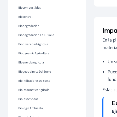
Biocombustibles
Biocontrol
Biodegradación
Impa
Biodegradación En El Suelo
En la p
Biodiversidad Agrícola
materia
Biodynamic Agriculture
Un s
Bioenergía Agrícola
Pued
Biogeoquímica Del Suelo
fund
Bioindicadores De Suelo
Estas c
Bioinformática Agrícola
Bioinsecticidas
Biología Ambiental
Ej