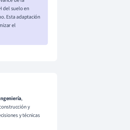
avance de la
H del suelo en
mo. Esta adaptación
mizar el
ingeniería
,
construcción y
ecisiones y técnicas