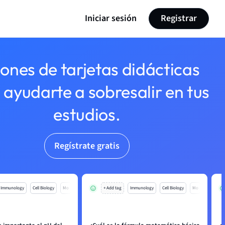
Iniciar sesión
Registrar
lones de tarjetas didácticas
 ayudarte a sobresalir en tus
estudios.
Regístrate gratis
Immunology
Cell Biology
Mo
+ Add tag
Immunology
Cell Biology
Mo