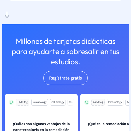
Millones de tarjetas didácticas
para ayudarte a sobresalir en tus
estudios.
Regístrate gratis
+ Add tag
Immunology
Cell Biology
Mo
+ Add tag
Immunology
Cell
¿Cuáles son algunas ventajas de la
¿Qué es la remediación a
nanotecnología en la remediación