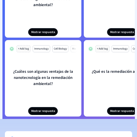
ambiental?
Mostrar respuesta
Mostrar respuesta
+ Add tag
Immunology
Cell Biology
Mo
+ Add tag
Immunology
Cell
¿Cuáles son algunas ventajas de la
¿Qué es la remediación a
nanotecnología en la remediación
ambiental?
Mostrar respuesta
Mostrar respuesta