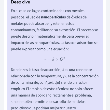
En el caso de lagos contaminados con metales
pesados, el uso de
nanopartículas
de óxidos de
metales puede absorber y retener estos
contaminantes, facilitando su extracción. El proceso se
puede describir matemáticamente para prever el
impacto de las nanopartículas. La tasa de adsorción se
puede expresar como una ecuación:
r
=
k
×
C
n
Donde
r
es la tasa de adsorción,
k
es una constante
relacionada con la temperatura, y
C
es la concentración
de contaminante, con \textit{n} siendo un factor
empírico.El empleo de estas técnicas no solo ofrece
una manera de abordar directamente el problema,
sino también permite el desarrollo de modelos
predictivos que podrían mejorar nuestro