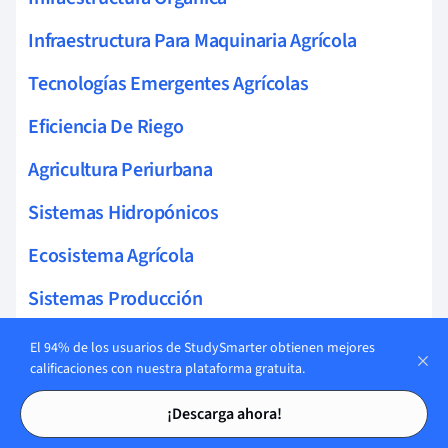
Infraestructura Para Maquinaria Agrícola
Tecnologías Emergentes Agrícolas
Eficiencia De Riego
Agricultura Periurbana
Sistemas Hidropónicos
Ecosistema Agrícola
Sistemas Producción
Planificación Agrícola
El 94% de los usuarios de StudySmarter obtienen mejores
calificaciones con nuestra plataforma gratuita.
Sistemas Riego
Tarjetas de estudio
Tarjetas de estudio
¡Descarga ahora!
Tecnología Agrícola