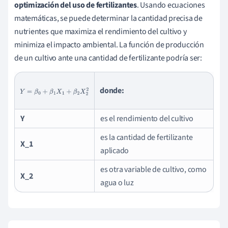
optimización del uso de fertilizantes
. Usando ecuaciones
matemáticas, se puede determinar la cantidad precisa de
nutrientes que maximiza el rendimiento del cultivo y
minimiza el impacto ambiental. La función de producción
de un cultivo ante una cantidad de fertilizante podría ser:
donde:
Y
=
β
0
+
β
1
X
1
+
β
2
X
2
2
Y
es el rendimiento del cultivo
es la cantidad de fertilizante
X_1
aplicado
es otra variable de cultivo, como
X_2
agua o luz