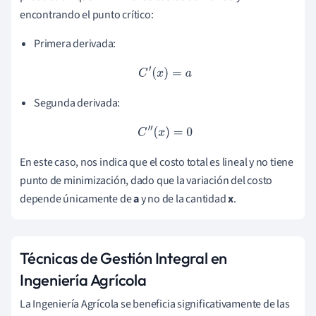
encontrando el punto crítico:
Primera derivada:
C
′
(
x
)
=
a
Segunda derivada:
C
″
(
x
)
=
0
En este caso, nos indica que el costo total es lineal y no tiene
punto de minimización, dado que la variación del costo
depende únicamente de
a
y no de la cantidad
x
.
Técnicas de Gestión Integral en
Ingeniería Agrícola
La Ingeniería Agrícola se beneficia significativamente de las