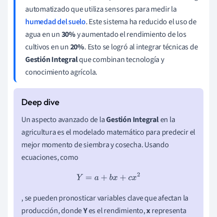
automatizado que utiliza sensores para medir la
humedad del suelo
. Este sistema ha reducido el uso de
agua en un
30%
y aumentado el rendimiento de los
cultivos en un
20%
. Esto se logró al integrar técnicas de
Gestión Integral
que combinan tecnología y
conocimiento agrícola.
Un aspecto avanzado de la
Gestión Integral
en la
agricultura es el modelado matemático para predecir el
mejor momento de siembra y cosecha. Usando
ecuaciones, como
Y
=
a
+
b
x
+
c
x
2
, se pueden pronosticar variables clave que afectan la
producción, donde
Y
es el rendimiento,
x
representa