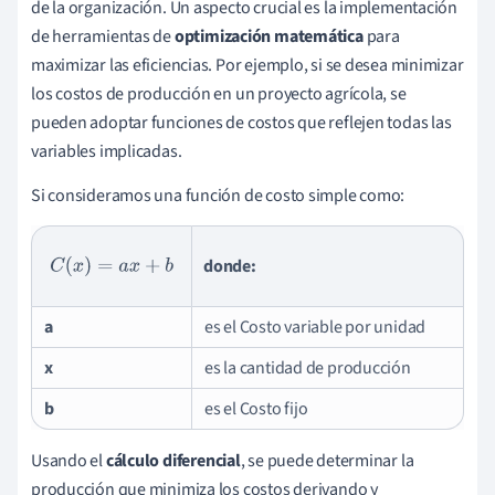
de la organización. Un aspecto crucial es la implementación
de herramientas de
optimización matemática
para
maximizar las eficiencias. Por ejemplo, si se desea minimizar
los costos de producción en un proyecto agrícola, se
pueden adoptar funciones de costos que reflejen todas las
variables implicadas.
Si consideramos una función de costo simple como:
donde:
C
(
x
)
=
a
x
+
b
a
es el Costo variable por unidad
x
es la cantidad de producción
b
es el Costo fijo
Usando el
cálculo diferencial
, se puede determinar la
producción que minimiza los costos derivando y