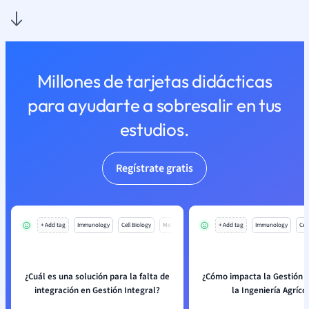
Millones de tarjetas didácticas
para ayudarte a sobresalir en tus
estudios.
Regístrate gratis
+ Add tag
Immunology
Cell Biology
Mo
+ Add tag
Immunology
Cell
¿Cuál es una solución para la falta de
¿Cómo impacta la Gestión I
integración en Gestión Integral?
la Ingeniería Agríco