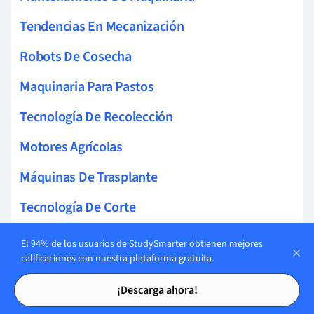
Tendencias En Mecanización
Robots De Cosecha
Maquinaria Para Pastos
Tecnología De Recolección
Motores Agrícolas
Máquinas De Trasplante
Tecnología De Corte
Mecanización Hortícola
El 94% de los usuarios de StudySmarter obtienen mejores
calificaciones con nuestra plataforma gratuita.
Robots De Cultivo
Tarjetas de estudio
Tarjetas de estudio
¡Descarga ahora!
Tecnología De Pulverización