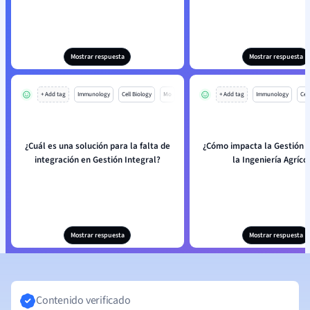
Mostrar respuesta
Mostrar respuesta
+ Add tag
Immunology
Cell Biology
Mo
+ Add tag
Immunology
Cell
¿Cuál es una solución para la falta de
¿Cómo impacta la Gestión I
integración en Gestión Integral?
la Ingeniería Agríco
Mostrar respuesta
Mostrar respuesta
Contenido verificado