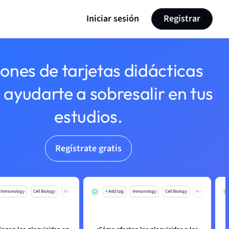
Iniciar sesión
Registrar
lones de tarjetas didácticas
 ayudarte a sobresalir en tus
estudios.
Regístrate gratis
Immunology
Cell Biology
Mo
+ Add tag
Immunology
Cell Biology
Mo