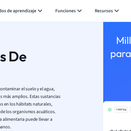
Generar tarjetas de aprendizaje
Resumir página
dos de aprendizaje
Funciones
Recursos
Mil
s De
para
ntaminar el suelo y el agua,
s más amplios. Estas sustancias
s en los hábitats naturales,
+ Add tag
 de los organismos acuáticos.
 alimentaria puede llevar a
manos.