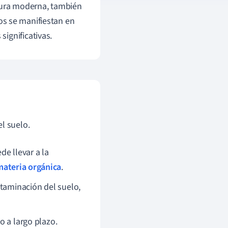
tura moderna, también
os se manifiestan en
ignificativas.
l suelo.
e llevar a la
materia orgánica
.
ntaminación del suelo,
o a largo plazo.