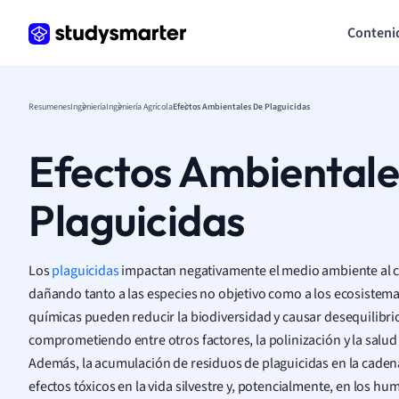
Conteni
Resumenes
Ingeniería
Ingeniería Agrícola
Efectos Ambientales De Plaguicidas
Efectos Ambientale
Plaguicidas
Los
plaguicidas
impactan negativamente el medio ambiente al co
dañando tanto a las especies no objetivo como a los ecosistema
químicas pueden reducir la biodiversidad y causar desequilibrio
comprometiendo entre otros factores, la polinización y la salud
Además, la acumulación de residuos de plaguicidas en la cadena
efectos tóxicos en la vida silvestre y, potencialmente, en los hu