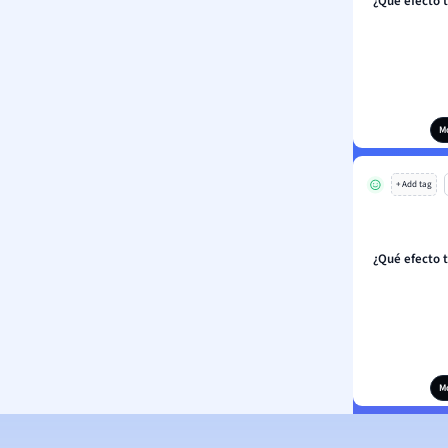
¿Qué efecto t
M
+ Add tag
¿Qué efecto t
M