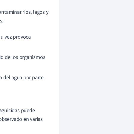
ntaminar ríos, lagos y
s:
su vez provoca
lud de los organismos
o del agua por parte
laguicidas puede
 observado en varias