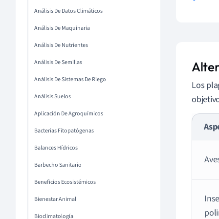
Análisis De Datos Climáticos
Análisis De Maquinaria
Análisis De Nutrientes
Análisis De Semillas
Alte
Análisis De Sistemas De Riego
Los pla
Análisis Suelos
objetiv
Aplicación De Agroquímicos
Asp
Bacterias Fitopatógenas
Balances Hídricos
Ave
Barbecho Sanitario
Beneficios Ecosistémicos
Ins
Bienestar Animal
pol
Bioclimatología