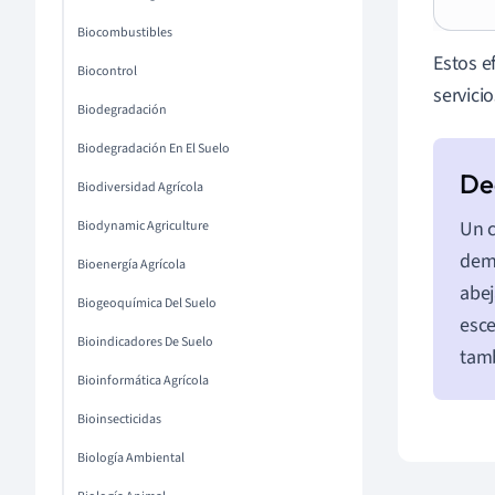
Biocombustibles
Estos e
Biocontrol
servici
Biodegradación
Biodegradación En El Suelo
Biodiversidad Agrícola
Un c
Biodynamic Agriculture
demu
Bioenergía Agrícola
abej
Biogeoquímica Del Suelo
esce
Bioindicadores De Suelo
tamb
Bioinformática Agrícola
Bioinsecticidas
Biología Ambiental