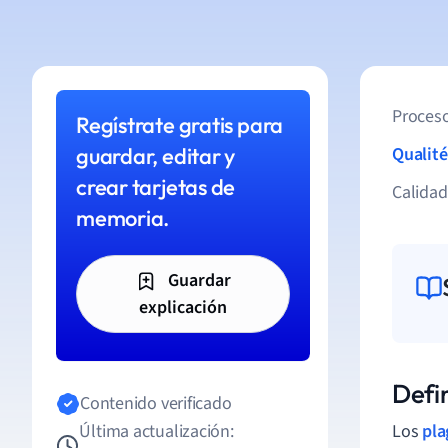
Proceso
Regístrate gratis para
guardar, editar y
Qualité
crear tarjetas de
Calida
memoria.
Guardar
explicación
Defi
Contenido verificado
Última actualización:
Los
pla