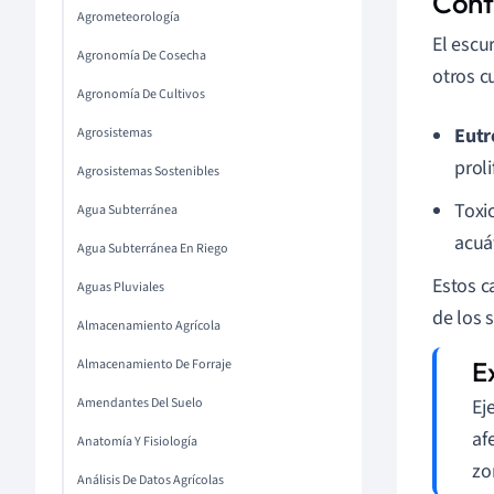
Cont
Agrometeorología
El escu
Agronomía De Cosecha
otros c
Agronomía De Cultivos
Eutr
Agrosistemas
proli
Agrosistemas Sostenibles
Toxi
Agua Subterránea
acuá
Agua Subterránea En Riego
Estos c
Aguas Pluviales
de los 
Almacenamiento Agrícola
Almacenamiento De Forraje
Amendantes Del Suelo
Ej
af
Anatomía Y Fisiología
zo
Análisis De Datos Agrícolas