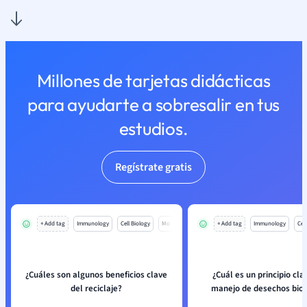
Millones de tarjetas didácticas
para ayudarte a sobresalir en tus
estudios.
Regístrate gratis
+ Add tag
Immunology
Cell Biology
Mo
+ Add tag
Immunology
Cell
¿Cuáles son algunos beneficios clave
¿Cuál es un principio cla
del reciclaje?
manejo de desechos biol