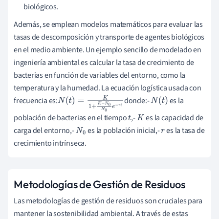
biológicos.
Además, se emplean modelos matemáticos para evaluar las
tasas de descomposición y transporte de agentes biológicos
en el medio ambiente. Un ejemplo sencillo de modelado en
ingeniería ambiental es calcular la tasa de crecimiento de
bacterias en función de variables del entorno, como la
temperatura y la humedad. La ecuación logística usada con
frecuencia es:
donde:-
es la
N
(
t
)
=
K
1
+
K
−
N
0
N
0
e
−
r
t
N
(
t
)
población de bacterias en el tiempo
,-
es la capacidad de
t
K
carga del entorno,-
es la población inicial,-
es la tasa de
N
0
r
crecimiento intrínseca.
Metodologías de Gestión de Residuos
Las metodologías de gestión de residuos son cruciales para
mantener la sostenibilidad ambiental. A través de estas