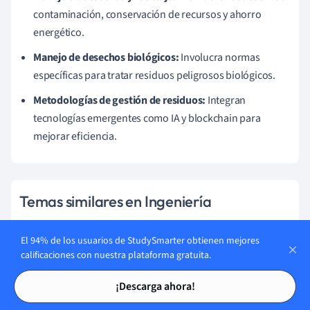
contaminación, conservación de recursos y ahorro
energético.
Manejo de desechos biológicos:
Involucra normas
específicas para tratar residuos peligrosos biológicos.
Metodologías de gestión de residuos:
Integran
tecnologías emergentes como IA y blockchain para
mejorar eficiencia.
Temas similares en Ingeniería
Termodinámica de Ingeniería
El 94% de los usuarios de StudySmarter obtienen mejores
calificaciones con nuestra plataforma gratuita.
Ingeniería Aeroespacial
Tarjetas de estudio
Tarjetas de estudio
¡Descarga ahora!
Mecánica de Fluidos en Ingeniería