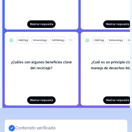
Mostrar respuesta
Mostrar respuesta
+ Add tag
Immunology
Cell Biology
Mo
+ Add tag
Immunology
Cell
¿Cuáles son algunos beneficios clave
¿Cuál es un principio cla
del reciclaje?
manejo de desechos biol
Mostrar respuesta
Mostrar respuesta
Contenido verificado