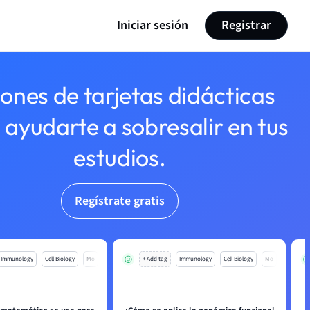
Iniciar sesión
Registrar
lones de tarjetas didácticas
 ayudarte a sobresalir en tus
estudios.
Regístrate gratis
Immunology
Cell Biology
Mo
+ Add tag
Immunology
Cell Biology
Mo