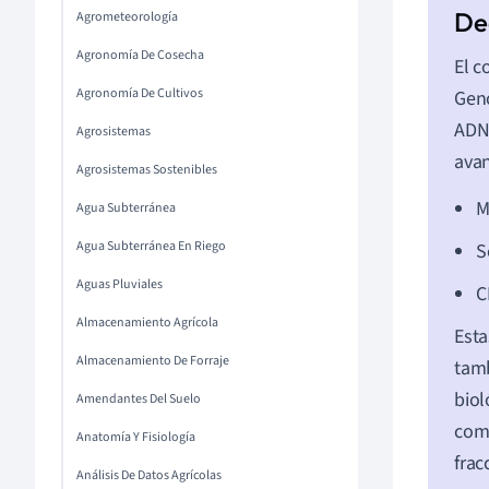
Agrometeorología
Agronomía De Cosecha
El c
Agronomía De Cultivos
Geno
ADN
Agrosistemas
ava
Agrosistemas Sostenibles
M
Agua Subterránea
Agua Subterránea En Riego
S
Aguas Pluviales
C
Almacenamiento Agrícola
Esta
Almacenamiento De Forraje
tamb
biol
Amendantes Del Suelo
comp
Anatomía Y Fisiología
frac
Análisis De Datos Agrícolas