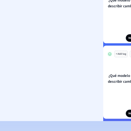
¿Qué modelo 
describir cam
M
+ Add tag
¿Qué modelo 
describir cam
M