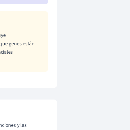
uye
r que genes están
ciales
nciones y las