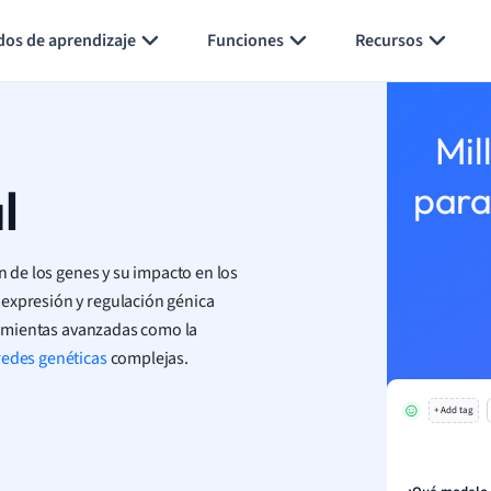
Generar tarjetas de aprendizaje
Resumir página
dos de aprendizaje
Funciones
Recursos
Mil
l
para
n de los genes y su impacto en los
 expresión y regulación génica
rramientas avanzadas como la
redes genéticas
complejas.
+ Add tag