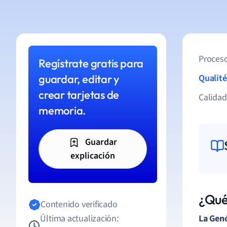
Proceso
Regístrate gratis para
guardar, editar y
Qualité
crear tarjetas de
Calida
memoria.
Guardar
explicación
¿Qué
Contenido verificado
Última actualización:
La Gen