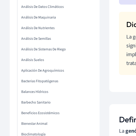
Análisis De Datos Climáticos
Análisis De Maquinaria
Análisis De Nutrientes
La g
Análisis De Semillas
sign
Análisis De Sistemas De Riego
impl
Análisis Suelos
trat
Aplicación De Agroquímicos
Bacterias Fitopatógenas
Balances Hídricos
Barbecho Sanitario
Beneficios Ecosistémicos
Defi
Bienestar Animal
La
genó
Bioclimatología