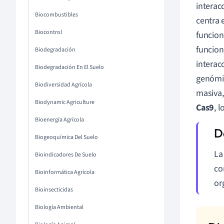
interac
Biocombustibles
centra 
Biocontrol
funcion
funcion
Biodegradación
interac
Biodegradación En El Suelo
genómic
Biodiversidad Agrícola
masiva,
Biodynamic Agriculture
Cas9
, 
Bioenergía Agrícola
Biogeoquímica Del Suelo
L
Bioindicadores De Suelo
co
Bioinformática Agrícola
or
Bioinsecticidas
Biología Ambiental