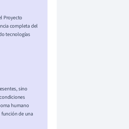
l Proyecto
ncia completa del
do tecnologías
esentes, sino
 condiciones
genoma humano
a función de una