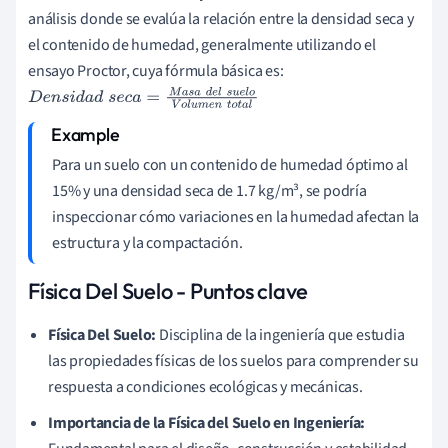
análisis donde se evalúa la relación entre la densidad seca y
el contenido de humedad, generalmente utilizando el
ensayo Proctor, cuya fórmula básica es:
D
e
n
s
i
d
a
d
s
e
c
a
=
M
a
s
a
d
e
l
s
u
e
l
o
V
o
l
u
m
e
n
t
o
t
a
l
Para un suelo con un contenido de humedad óptimo al
15% y una densidad seca de 1.7 kg/m³, se podría
inspeccionar cómo variaciones en la humedad afectan la
estructura y la compactación.
Física Del Suelo - Puntos clave
Física Del Suelo:
Disciplina de la ingeniería que estudia
las propiedades físicas de los suelos para comprender su
respuesta a condiciones ecológicas y mecánicas.
Importancia de la Física del Suelo en Ingeniería: