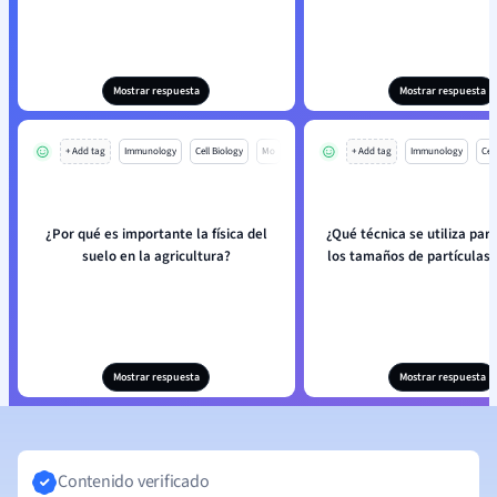
Mostrar respuesta
Mostrar respuesta
+ Add tag
Immunology
Cell Biology
Mo
+ Add tag
Immunology
Cell
¿Por qué es importante la física del
¿Qué técnica se utiliza para
suelo en la agricultura?
los tamaños de partículas 
Mostrar respuesta
Mostrar respuesta
Contenido verificado