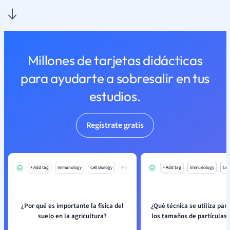
Millones de tarjetas didácticas
para ayudarte a sobresalir en tus
estudios.
Regístrate gratis
+ Add tag
Immunology
Cell Biology
Mo
+ Add tag
Immunology
Cell
¿Por qué es importante la física del
¿Qué técnica se utiliza para
suelo en la agricultura?
los tamaños de partículas 