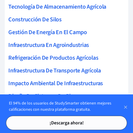
Tecnología De Almacenamiento Agrícola
Construcción De Silos
Gestión De Energía En El Campo
Infraestructura En Agroindustrias
Refrigeración De Productos Agrícolas
Infraestructura De Transporte Agrícola
Impacto Ambiental De Infraestructuras
Diseño De Sistemas De Riego
El 94% de los usuarios de StudySmarter obtienen mejores
Infraestructura De Bioseguridad
calificaciones con nuestra plataforma gratuita.
Tarjetas de estudio
Tarjetas de estudio
Mantenimiento Poscosecha
¡Descarga ahora!