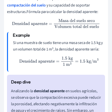
compactación del suelo
y su capacidad de soportar
estructuras.Fórmula para calcular la densidad aparente:
Densidad aparente
=
Masa del suelo seco
Volumen total del
suelo
Si una muestra de suelo tiene una masa seca de 1.5 kg y
un volumen total de 1 m³, la densidad aparente sería:
Densidad aparente
=
1.5
kg
1
m
3
=
1.5
kg/m
3
Analizando la
densidad aparente
en suelos agrícolas,
se observa que la compactación excesiva puede reducir
la porosidad, afectando negativamente la infiltración
de agua y el crecimiento de raíces. Sin embargo, un