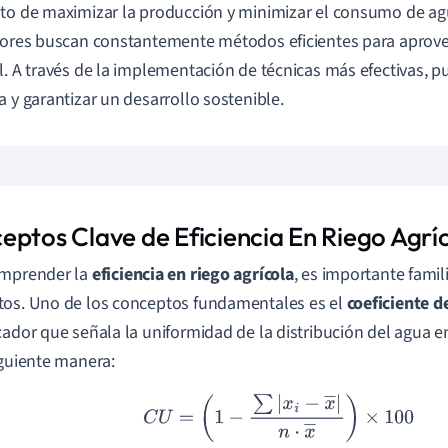
to de maximizar la producción y minimizar el consumo de ag
tores buscan constantemente métodos eficientes para aprove
l. A través de la implementación de técnicas más efectivas, p
a y garantizar un desarrollo sostenible.
eptos Clave de Eficiencia En Riego Agrí
omprender la
eficiencia en riego agrícola
, es importante famil
os. Uno de los conceptos fundamentales es el
coeficiente d
cador que señala la uniformidad de la distribución del agua e
iguiente manera:
C
U
=
(
1
−
∑
|
x
i
−
x
―
|
n
⋅
x
―
)
×
100