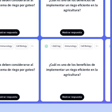
s deben considerarse al
¿Cuál es uno de los beneficios de
stema de riego por goteo?
implementar un riego eficiente en la
e
agricultura?
ostrar respuesta
Mostrar respuesta
Immunology
Cell Biology
Mo
+ Add tag
Immunology
Cell Biology
Mo
s deben considerarse al
¿Cuál es uno de los beneficios de
stema de riego por goteo?
implementar un riego eficiente en la
e
agricultura?
ostrar respuesta
Mostrar respuesta