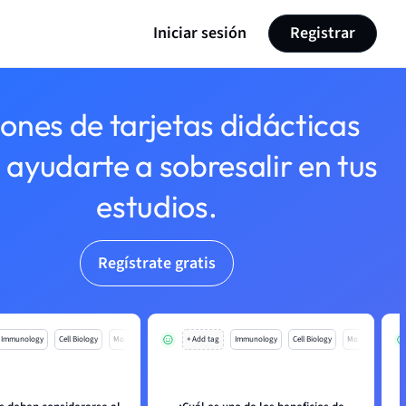
Iniciar sesión
Registrar
lones de tarjetas didácticas
 ayudarte a sobresalir en tus
estudios.
Regístrate gratis
Immunology
Cell Biology
Mo
+ Add tag
Immunology
Cell Biology
Mo