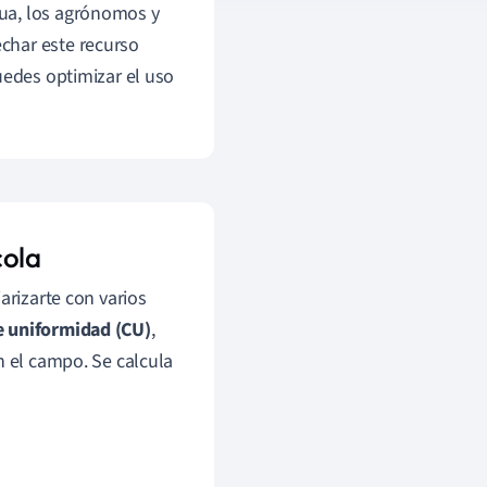
ua, los agrónomos y
char este recurso
uedes optimizar el uso
cola
iarizarte con varios
e uniformidad (CU)
,
n el campo. Se calcula