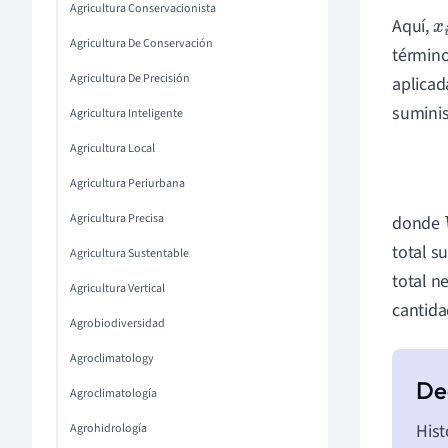
Agricultura Conservacionista
Aquí,
x
i
Agricultura De Conservación
término
Agricultura De Precisión
aplicad
suminis
Agricultura Inteligente
Agricultura Local
Agricultura Periurbana
Agricultura Precisa
donde
total s
Agricultura Sustentable
total n
Agricultura Vertical
cantida
Agrobiodiversidad
Agroclimatology
Agroclimatología
Hist
Agrohidrología