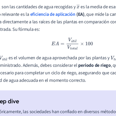
son las cantidades de agua recogidas y
es la media de esa
x
 relevante es la
eficiencia de aplicación
(EA)
, que mide la ca
―
a directamente a las raíces de las plantas en comparación con
trada. Su fórmula es:
E
A
=
V
ú
t
i
l
V
t
o
t
a
l
×
100
ú
es el volumen de agua aprovechada por las plantas y
V
ú
t
i
l
V
t
ú
uministrado. Además, debes considerar el
periodo de riego
, 
l
ecesario para completar un ciclo de riego, asegurando que cad
d de agua adecuada en el momento correcto.
óricamente, las sociedades han confiado en diversos métodos