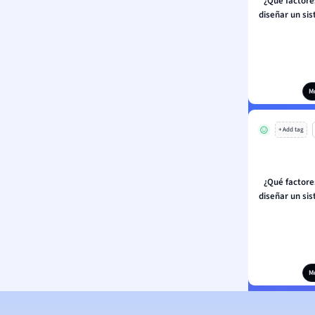
¿Qué factore
diseñar un si
M
+ Add tag
¿Qué factore
diseñar un si
M