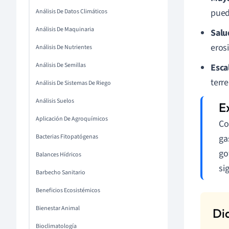
pued
Análisis De Datos Climáticos
Análisis De Maquinaria
Salu
eros
Análisis De Nutrientes
Análisis De Semillas
Esca
terr
Análisis De Sistemas De Riego
Análisis Suelos
Aplicación De Agroquímicos
Co
Bacterias Fitopatógenas
ga
go
Balances Hídricos
si
Barbecho Sanitario
Beneficios Ecosistémicos
Bienestar Animal
Bioclimatología