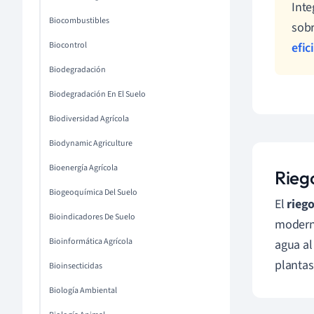
Inte
Biocombustibles
sobr
Biocontrol
efic
Biodegradación
Biodegradación En El Suelo
Biodiversidad Agrícola
Biodynamic Agriculture
Bioenergía Agrícola
Rieg
Biogeoquímica Del Suelo
El
rieg
Bioindicadores De Suelo
modern
Bioinformática Agrícola
agua al
plantas
Bioinsecticidas
Biología Ambiental