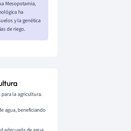
igua Mesopotamia,
cnológica ha
uelos y la genética
as de riego.
ultura
 para la agricultura.
de agua, beneficiando
dad adecuada de agua