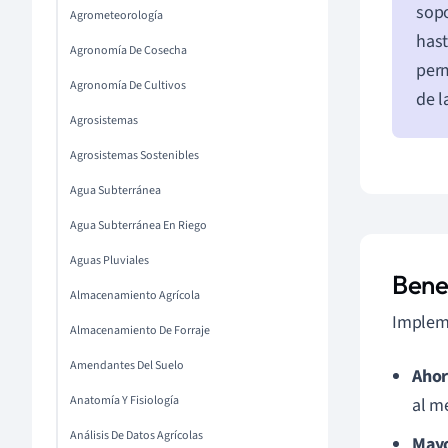
sopo
Agrometeorología
hast
Agronomía De Cosecha
perm
Agronomía De Cultivos
de l
Agrosistemas
Agrosistemas Sostenibles
Agua Subterránea
Agua Subterránea En Riego
Aguas Pluviales
Benef
Almacenamiento Agrícola
Implem
Almacenamiento De Forraje
Amendantes Del Suelo
Ahor
Anatomía Y Fisiología
al m
Análisis De Datos Agrícolas
Mayo