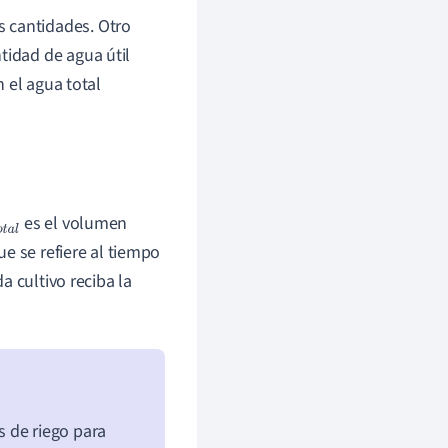
s cantidades. Otro
ntidad de agua útil
 el agua total
es el volumen
o
t
a
que se refiere al tiempo
a cultivo reciba la
 de riego para