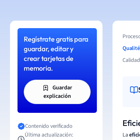
Proceso
Regístrate gratis para
guardar, editar y
Qualité
crear tarjetas de
Calida
memoria.
Guardar
explicación
Efici
Contenido verificado
Última actualización:
La
efic