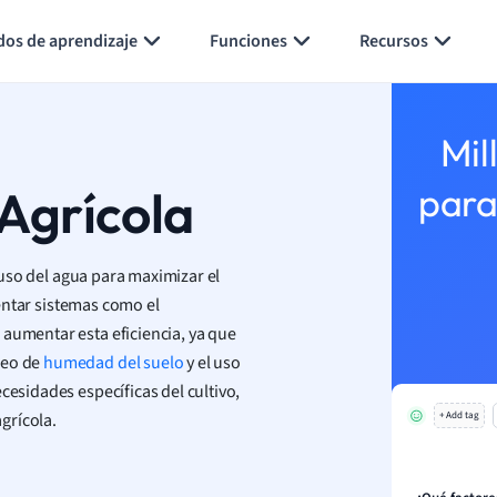
Generar tarjetas de aprendizaje
Resumir página
dos de aprendizaje
Funciones
Recursos
Mil
 Agrícola
para
l uso del agua para maximizar el
entar sistemas como el
aumentar esta eficiencia, ya que
reo de
humedad del suelo
y el uso
cesidades específicas del cultivo,
grícola.
+ Add tag